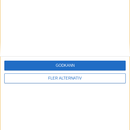
Läs mer
Plus
tester
GODKÄNN
FLER ALTERNATIV
25 jul 2026
Test: Mercedes GLC – 100 mil motorväg på
ett laddstopp
Plus
tester