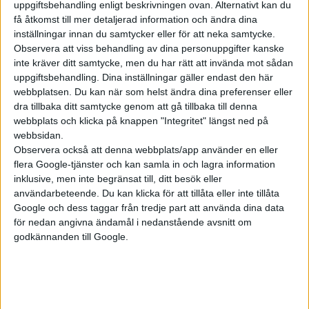
uppgiftsbehandling enligt beskrivningen ovan. Alternativt kan du
få åtkomst till mer detaljerad information och ändra dina
Plus
tester
inställningar innan du samtycker eller för att neka samtycke.
Observera att viss behandling av dina personuppgifter kanske
inte kräver ditt samtycke, men du har rätt att invända mot sådan
uppgiftsbehandling. Dina inställningar gäller endast den här
webbplatsen. Du kan när som helst ändra dina preferenser eller
dra tillbaka ditt samtycke genom att gå tillbaka till denna
webbplats och klicka på knappen "Integritet" längst ned på
webbsidan.
Observera också att denna webbplats/app använder en eller
flera Google-tjänster och kan samla in och lagra information
inklusive, men inte begränsat till, ditt besök eller
21 feb 2025
användarbeteende. Du kan klicka för att tillåta eller inte tillåta
Google och dess taggar från tredje part att använda dina data
Prov: Porsche Macan vs Nio EL8 – lyx i kubik
för nedan angivna ändamål i nedanstående avsnitt om
godkännanden till Google.
Plus
tester