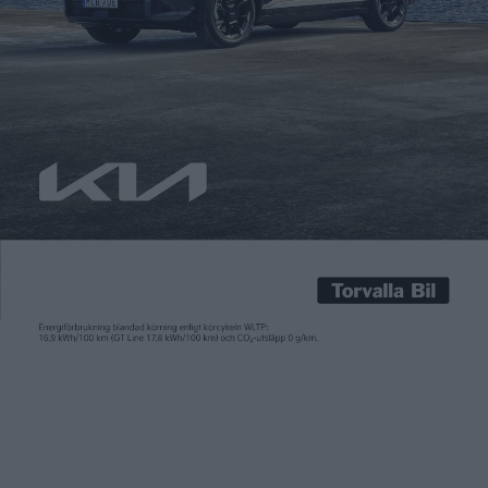
Joakim Dyredand
29 nov 2023
Med avskalad design känns bilar från Nio mer svenska än Volvo.
Den mellanstora suven EL6 har väldigt många tilltalande
attribut. Det finns dock småsaker som irriterar – och en
betalningsmodell som skaver desto mer. Utanför hotellet i
Tegernsee står 30-talet Nio EL6 precisionsparkerade på rad.
Färgpaletten sprakar i den omgivande naturen, hösten till ära.
Bilarna […]