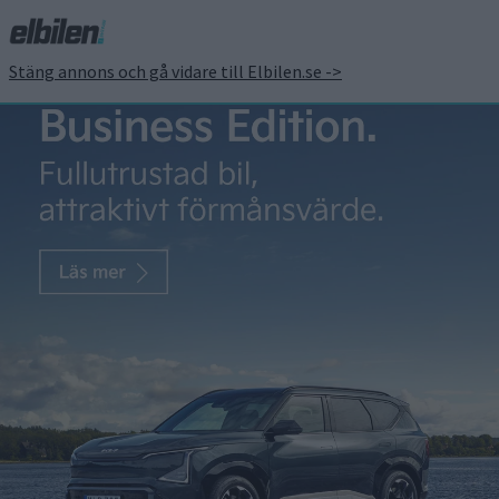
Stäng annons och gå vidare till Elbilen.se ->
Prov: Nio EL6 – Och
himlen därtill