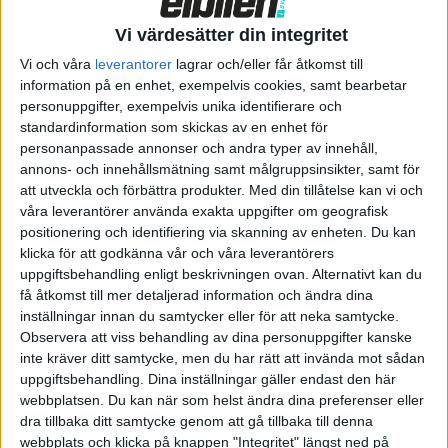
upp om morgonen ska tekniken fungera och vara tillgänglig,
Vi värdesätter din integritet
därför anser vi oberoende journalistik vara viktig. Vi testar,
granskar och rapporterar från kanske den mest spännande
Vi och våra
leverantorer
lagrar och/eller får åtkomst till
sektorn i världen just nu. Våra […]
information på en enhet, exempelvis cookies, samt bearbetar
personuppgifter, exempelvis unika identifierare och
Elbilen i Sverige
standardinformation som skickas av en enhet för
personanpassade annonser och andra typer av innehåll,
annons- och innehållsmätning samt målgruppsinsikter, samt för
Elbilen i Sverige är en oberoende tidskrift om eldrivna fordon.
att utveckla och förbättra produkter.
Med din tillåtelse kan vi och
Även om elbilar är vad som får oss att stiga upp om morgonen
våra leverantörer använda exakta uppgifter om geografisk
ska tekniken fungera och vara tillgänglig, därför anser vi
positionering och identifiering via skanning av enheten. Du kan
oberoende journalistik vara viktig. Vi testar, granskar och
klicka för att godkänna vår och våra leverantörers
rapporterar från kanske den mest spännande sektorn i världen
uppgiftsbehandling enligt beskrivningen ovan. Alternativt kan du
få åtkomst till mer detaljerad information och ändra dina
just nu. Våra artiklar hittar du i vår papperstidning eller här på
inställningar innan du samtycker eller för att neka samtycke.
hemsidan.
Observera att viss behandling av dina personuppgifter kanske
inte kräver ditt samtycke, men du har rätt att invända mot sådan
Vi startade 2013 och har sedan dess blivit en av Sveriges mest
uppgiftsbehandling. Dina inställningar gäller endast den här
uppskattade biltidningar. Vi kommer ut med tio ordinarie- och
webbplatsen. Du kan när som helst ändra dina preferenser eller
två specialnummer per år.
dra tillbaka ditt samtycke genom att gå tillbaka till denna
webbplats och klicka på knappen "Integritet" längst ned på