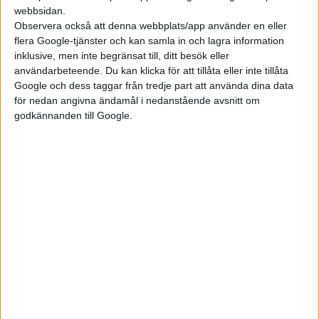
Den som slår till på
en prisvärd prenumeration
har också
webbsidan.
tillgång till allt vårt material på webben, men även vår digitala
Observera också att denna webbplats/app använder en eller
tidning. Det går också bra att abonnera enbart digitalt med
flera Google-tjänster och kan samla in och lagra information
inklusive, men inte begränsat till, ditt besök eller
Elbilen PLUS
.
användarbeteende. Du kan klicka för att tillåta eller inte tillåta
Google och dess taggar från tredje part att använda dina data
Med en Elbilen PLUS får du tillgång till alla låsta tester,
för nedan angivna ändamål i nedanstående avsnitt om
provkörningar och reportage på elbilen.se.
godkännanden till Google.
Dessutom:
Podden Elbilsveckan – utan reklamavbrott.
Digitalt tidningsarkiv med alla utgåvor av Elbilen i PDF-
format.
Nyhetsbrev, direkt i din inkorg, varje fredag.
Prenumeranter har det lyxigt
Prenumererar du på papperstidningen ingår som sagt den
digitala utgåvan. Ange samma mailadress eller
telefonnummer på inloggningssidan, som du angav när du