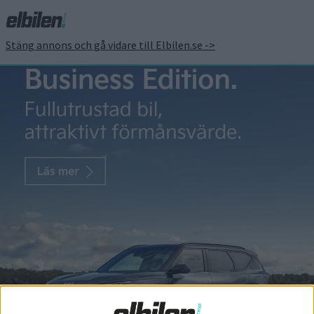
Stäng annons och gå vidare till Elbilen.se ->
Magasinet
Elbilen i Sverige Elbilen i Sverige är en oberoende tidskrift om
eldrivna fordon. Även om elbilar är vad som får oss att stiga