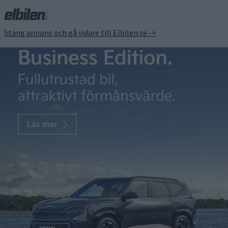
Stäng annons och gå vidare till Elbilen.se ->
Kontakta Elbilen
Besöksadress och redaktion:
Götgatan 71