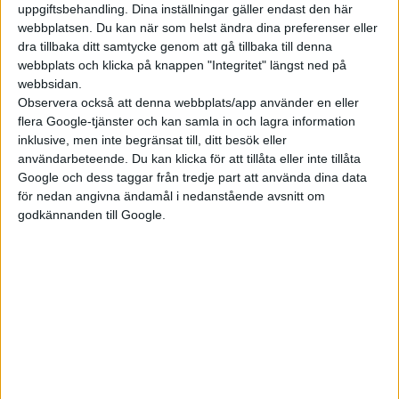
uppgiftsbehandling. Dina inställningar gäller endast den här
webbplatsen. Du kan när som helst ändra dina preferenser eller
dra tillbaka ditt samtycke genom att gå tillbaka till denna
Carl Undéhn
webbplats och klicka på knappen "Integritet" längst ned på
carl [a] elbilen.se
webbsidan.
Observera också att denna webbplats/app använder en eller
flera Google-tjänster och kan samla in och lagra information
inklusive, men inte begränsat till, ditt besök eller
användarbeteende. Du kan klicka för att tillåta eller inte tillåta
Google och dess taggar från tredje part att använda dina data
för nedan angivna ändamål i nedanstående avsnitt om
Skribenter
godkännanden till Google.
Gunnar Dackevall
gunnar [a] elbilen.se
Johan Stenvall
johan [a] elbilen.se