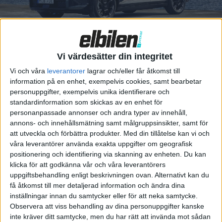
116 21 STOCKHOLM
Vi värdesätter din integritet
Vi och våra
leverantorer
lagrar och/eller får åtkomst till
Redaktionen
information på en enhet, exempelvis cookies, samt bearbetar
personuppgifter, exempelvis unika identifierare och
standardinformation som skickas av en enhet för
Chefredaktör och ansvarig
personanpassade annonser och andra typer av innehåll,
utgivare
annons- och innehållsmätning samt målgruppsinsikter, samt för
Fredrik Sandberg
att utveckla och förbättra produkter.
Med din tillåtelse kan vi och
fredrik [a] elbilen.se
våra leverantörer använda exakta uppgifter om geografisk
070 – 660 94 07
positionering och identifiering via skanning av enheten. Du kan
klicka för att godkänna vår och våra leverantörers
uppgiftsbehandling enligt beskrivningen ovan. Alternativt kan du
få åtkomst till mer detaljerad information och ändra dina
inställningar innan du samtycker eller för att neka samtycke.
Observera att viss behandling av dina personuppgifter kanske
Webbredaktör
inte kräver ditt samtycke, men du har rätt att invända mot sådan