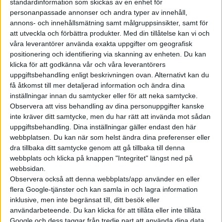
standardinformation som skickas av en enhet för
Tidningen hem i brevlådan – ett perfekt tillfälle att
personanpassade annonser och andra typer av innehåll,
fly bruset i din mobiltelefon
annons- och innehållsmätning samt målgruppsinsikter, samt för
att utveckla och förbättra produkter.
Med din tillåtelse kan vi och
Allt digitalt innehåll på elbilen.se, det vill säga
våra leverantörer använda exakta uppgifter om geografisk
elbilenPLUS
positionering och identifiering via skanning av enheten. Du kan
klicka för att godkänna vår och våra leverantörers
Digital tidning via vår app
uppgiftsbehandling enligt beskrivningen ovan. Alternativt kan du
få åtkomst till mer detaljerad information och ändra dina
LaddstationenPLUS, vår specialpodd där vi diskuterar
inställningar innan du samtycker eller för att neka samtycke.
våra testresultat och fördjupar oss i ny teknik.
Observera att viss behandling av dina personuppgifter kanske
inte kräver ditt samtycke, men du har rätt att invända mot sådan
uppgiftsbehandling. Dina inställningar gäller endast den här
Den som väljer endast digital prenumeration får
webbplatsen. Du kan när som helst ändra dina preferenser eller
ovanstående förutom det härliga magasinet. Välj något av
dra tillbaka ditt samtycke genom att gå tillbaka till denna
webbplats och klicka på knappen "Integritet" längst ned på
följande erbjudanden:
webbsidan.
Observera också att denna webbplats/app använder en eller
flera Google-tjänster och kan samla in och lagra information
inklusive, men inte begränsat till, ditt besök eller
användarbeteende. Du kan klicka för att tillåta eller inte tillåta
Google och dess taggar från tredje part att använda dina data