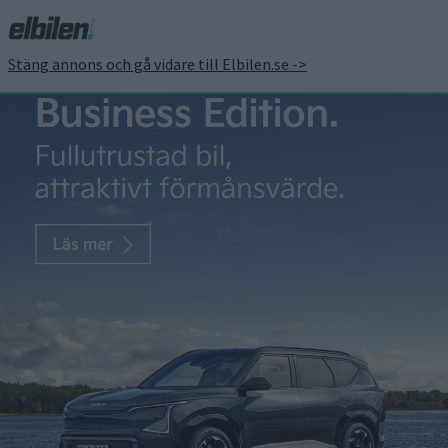
Stäng annons och gå vidare till Elbilen.se ->
ISKONTAKT
Ida Karlsson
8 jul 2020