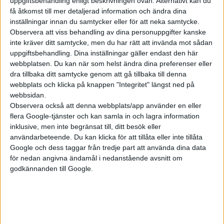
uppgiftsbehandling enligt beskrivningen ovan. Alternativt kan du
få åtkomst till mer detaljerad information och ändra dina
inställningar innan du samtycker eller för att neka samtycke.
Observera att viss behandling av dina personuppgifter kanske
inte kräver ditt samtycke, men du har rätt att invända mot sådan
uppgiftsbehandling. Dina inställningar gäller endast den här
webbplatsen. Du kan när som helst ändra dina preferenser eller
dra tillbaka ditt samtycke genom att gå tillbaka till denna
webbplats och klicka på knappen "Integritet" längst ned på
webbsidan.
Observera också att denna webbplats/app använder en eller
24 jul 2026
flera Google-tjänster och kan samla in och lagra information
Jakten på den sista procenten: Så blir
inklusive, men inte begränsat till, ditt besök eller
elbilen ännu effektivare
användarbeteende. Du kan klicka för att tillåta eller inte tillåta
Google och dess taggar från tredje part att använda dina data
för nedan angivna ändamål i nedanstående avsnitt om
godkännanden till Google.
Plus
artiklar