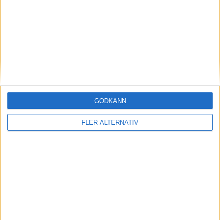
Plus
artiklar
GODKÄNN
FLER ALTERNATIV
29 jul 2026
Test: Så klarade sig MG Cyberster bland
supersportbilarna
Plus
artiklar