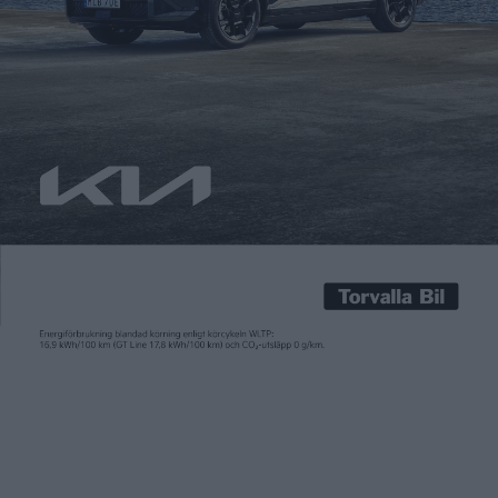
Det perfekta däcket finns inte Text och foto: Ida Karlsson Med
utökade räckvidder och förbättrad framkomlighet på bilarna
är det naturligt att man tar elbilen även på långturer. Men då
är det extra viktigt att man väljer rätt däck. Har man ett
europeiskt friktionsdäck som funkar bra på barmark, våta
vägbanor och slask kan det […]