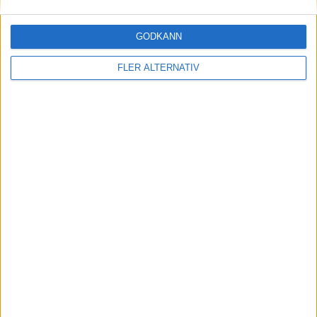
supersportbilarna
GODKÄNN
Plus
artiklar
FLER ALTERNATIV
27 jul 2026
Laddhybrid eller elbil till fjällen?
Plus
artiklar