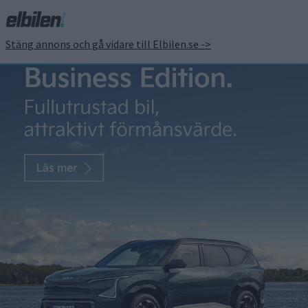
Stäng annons och gå vidare till Elbilen.se ->
Dackevall:
Paradigmskiftet
Gunnar Dackevall
24 jun 2020
Bilmärken bedöms efter det allra bästa man kan åstadkomma.
Därför är det svårt för alla som har stora volymer som affärsidé
att bygga in imaginära mervärden i sina produkter. När
Volkswagen under Ferdinand Piëchs ledning bestämde sig för
att bygga en lyxbil – Phaeton – skakade de flesta på huvudet,
eftersom det var ett projekt som […]