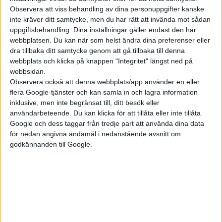
Chocken när jag tog dieselbil till Sundsvall
Observera att viss behandling av dina personuppgifter kanske
inte kräver ditt samtycke, men du har rätt att invända mot sådan
uppgiftsbehandling. Dina inställningar gäller endast den här
webbplatsen. Du kan när som helst ändra dina preferenser eller
Plus
artiklar
dra tillbaka ditt samtycke genom att gå tillbaka till denna
webbplats och klicka på knappen "Integritet" längst ned på
webbsidan.
Observera också att denna webbplats/app använder en eller
flera Google-tjänster och kan samla in och lagra information
inklusive, men inte begränsat till, ditt besök eller
användarbeteende. Du kan klicka för att tillåta eller inte tillåta
Google och dess taggar från tredje part att använda dina data
för nedan angivna ändamål i nedanstående avsnitt om
godkännanden till Google.
21 apr 2026
Blomhäll: Den missförstådda elbilspremien
artiklar