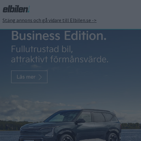
Stäng annons och gå vidare till Elbilen.se ->
Sandberg: Nya bilföretag
mot konkurs – står
Northvolt på tur?