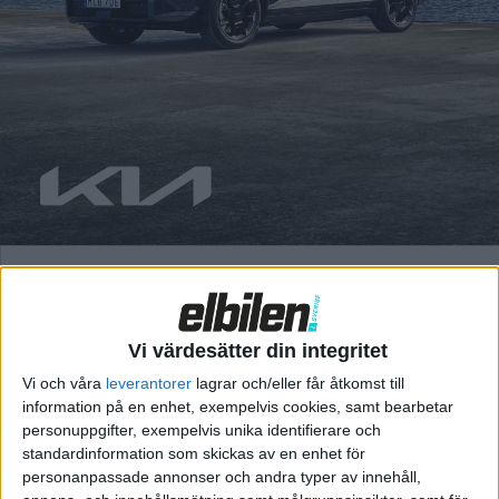
Fredrik Sandberg
17 jul 2024
Jag tror att alla nystartade bilföretag i västvärlden kommer
att gå i konkurs de närmsta fem åren. Med ett undantag, Tesla.
Det innebär inte att jag tycker att någon ska gå i konkurs, att
jag på något sätt önskar detta. Tvärtom!Jag har säkert fel.
Men efter att ha följt Teslas väg på nära håll sedan […]
Vi värdesätter din integritet
Vi och våra
leverantorer
lagrar och/eller får åtkomst till
information på en enhet, exempelvis cookies, samt bearbetar
personuppgifter, exempelvis unika identifierare och
standardinformation som skickas av en enhet för
personanpassade annonser och andra typer av innehåll,