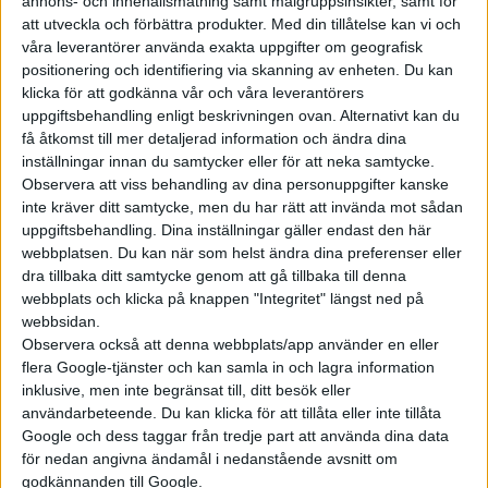
annons- och innehållsmätning samt målgruppsinsikter, samt för
att utveckla och förbättra produkter.
Med din tillåtelse kan vi och
våra leverantörer använda exakta uppgifter om geografisk
positionering och identifiering via skanning av enheten. Du kan
klicka för att godkänna vår och våra leverantörers
uppgiftsbehandling enligt beskrivningen ovan. Alternativt kan du
få åtkomst till mer detaljerad information och ändra dina
inställningar innan du samtycker eller för att neka samtycke.
Observera att viss behandling av dina personuppgifter kanske
inte kräver ditt samtycke, men du har rätt att invända mot sådan
uppgiftsbehandling. Dina inställningar gäller endast den här
webbplatsen. Du kan när som helst ändra dina preferenser eller
dra tillbaka ditt samtycke genom att gå tillbaka till denna
webbplats och klicka på knappen "Integritet" längst ned på
webbsidan.
Observera också att denna webbplats/app använder en eller
flera Google-tjänster och kan samla in och lagra information
inklusive, men inte begränsat till, ditt besök eller
användarbeteende. Du kan klicka för att tillåta eller inte tillåta
Läs mer
Google och dess taggar från tredje part att använda dina data
för nedan angivna ändamål i nedanstående avsnitt om
godkännanden till Google.