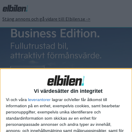
Stäng annons och gå vidare till Elbilen.se ->
Grufman
Fredrik Grufman:
PREMIUM
Batterireparationer
Vi värdesätter din integritet
är inte en seriös
Vi och våra
leverantorer
lagrar och/eller får åtkomst till
information på en enhet, exempelvis cookies, samt bearbetar
väg framåt
personuppgifter, exempelvis unika identifierare och
standardinformation som skickas av en enhet för
Vi träffar verkstadsägaren Fredrik
personanpassade annonser och andra typer av innehåll,
Grufman som har blivit lite av en
annons- och innehållsmätning samt målgruppsinsikter, samt för