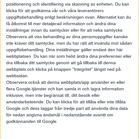
positionering och identifiering via skanning av enheten. Du kan
klicka för att godkänna vår och våra leverantörers
Prenumerera
uppgiftsbehandling enligt beskrivningen ovan. Alternativt kan du
få åtkomst till mer detaljerad information och ändra dina
inställningar innan du samtycker eller för att neka samtycke.
Mest lästa
Observera att viss behandling av dina personuppgifter kanske
inte kräver ditt samtycke, men du har rätt att invända mot sådan
7 aug 2026
uppgiftsbehandling. Dina inställningar gäller endast den här
Studie: Förbränningsbilar borde skrotas direkt
webbplatsen. Du kan när som helst ändra dina preferenser eller
dra tillbaka ditt samtycke genom att gå tillbaka till denna
5 aug 2026
webbplats och klicka på knappen "Integritet" längst ned på
Uppgift: då kommer Volvos nya eldrivna volymmodell EX50
webbsidan.
7 aug 2026
Observera också att denna webbplats/app använder en eller
EU-plan: V2G-krav ska göra elbilar till del av energisystemet
flera Google-tjänster och kan samla in och lagra information
inklusive, men inte begränsat till, ditt besök eller
6 aug 2026
Säljstart för instegsversionen av ID. Polo
användarbeteende. Du kan klicka för att tillåta eller inte tillåta
Google och dess taggar från tredje part att använda dina data
6 aug 2026
för nedan angivna ändamål i nedanstående avsnitt om
Nu även Byd – då vill jätten tillverka solid state-batterier
godkännanden till Google.