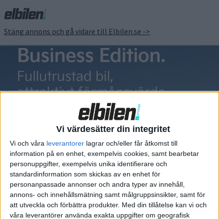
Stäng annons och gå vidare till Elbilen.se ->
ID Buzz
Vi värdesätter din integritet
Vi och våra
leverantorer
lagrar och/eller får åtkomst till
information på en enhet, exempelvis cookies, samt bearbetar
Elbilens nyhetsbrev
personuppgifter, exempelvis unika identifierare och
standardinformation som skickas av en enhet för
Håll dig uppdaterad om de senaste nyheterna!
personanpassade annonser och andra typer av innehåll,
annons- och innehållsmätning samt målgruppsinsikter, samt för
att utveckla och förbättra produkter.
Med din tillåtelse kan vi och
våra leverantörer använda exakta uppgifter om geografisk