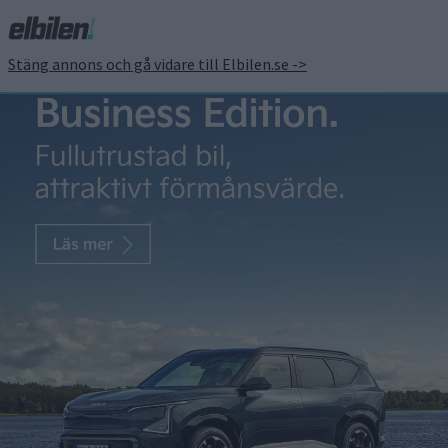
Stäng annons och gå vidare till Elbilen.se ->
Volvo
eComExpo: 64-
VOLVO
tonnare från
Scania och
grävmaskin
från Volvo –
men inga