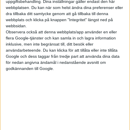
Med EX30 vill Volvo ta sin
uppgiftsbehandling. Dina inställningar gäller endast den här
webbplatsen. Du kan när som helst ändra dina preferenser eller
satsning på elbilar till en ny
dra tillbaka ditt samtycke genom att gå tillbaka till denna
nivå. Men går det att göra en
webbplats och klicka på knappen "Integritet" längst ned på
mindre och billigare Volvo utan
webbsidan.
kompromisser? Vi kollade in
Observera också att denna webbplats/app använder en eller
EX30 vid premiären. Det är
flera Google-tjänster och kan samla in och lagra information
Volvos förmodligen viktigaste
inklusive, men inte begränsat till, ditt besök eller
modell...
användarbeteende. Du kan klicka för att tillåta eller inte tillåta
Google och dess taggar från tredje part att använda dina data
för nedan angivna ändamål i nedanstående avsnitt om
El-Amazonen
PREMIUM
godkännanden till Google.
med räckvidd
som en Tesla
Redan för 26 år sedan byggde
Ulf Hultberg om sin Volvo
Amazonkombi från 1967 till
elbil. Med den senaste
uppgraderingen – en