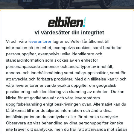
politiker
Den stora mässan för fossilfria
tunga sektorn, eComExpo, hade
flera nyheter och mängder av
Vi värdesätter din integritet
spännande presentationer. Men
Vi och våra
leverantorer
lagrar och/eller får åtkomst till
politikerna lyste med sin
information på en enhet, exempelvis cookies, samt bearbetar
frånvaro. Vi passade på att
personuppgifter, exempelvis unika identifierare och
provköra en rejäl grävmaskin,
standardinformation som skickas av en enhet för
ett par lastbilar och lyssna på
personanpassade annonser och andra typer av innehåll,
flygets framt...
annons- och innehållsmätning samt målgruppsinsikter, samt för
att utveckla och förbättra produkter.
Med din tillåtelse kan vi och
våra leverantörer använda exakta uppgifter om geografisk
EX30:
PREMIUM
positionering och identifiering via skanning av enheten. Du kan
Minstingen
klicka för att godkänna vår och våra leverantörers
uppgiftsbehandling enligt beskrivningen ovan. Alternativt kan du
som ska få
få åtkomst till mer detaljerad information och ändra dina
Volvo att lyfta
inställningar innan du samtycker eller för att neka samtycke.
Observera att viss behandling av dina personuppgifter kanske
Mindre, snabbare och billigare.
inte kräver ditt samtycke, men du har rätt att invända mot sådan