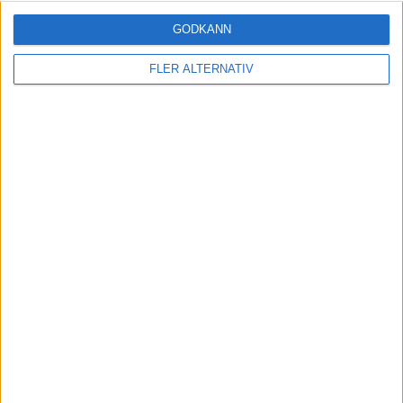
GODKÄNN
6 okt 2025
FLER ALTERNATIV
Xiaomi slår nya leveransrekord – långa
väntetider för kunder
nyheter
21 aug 2025