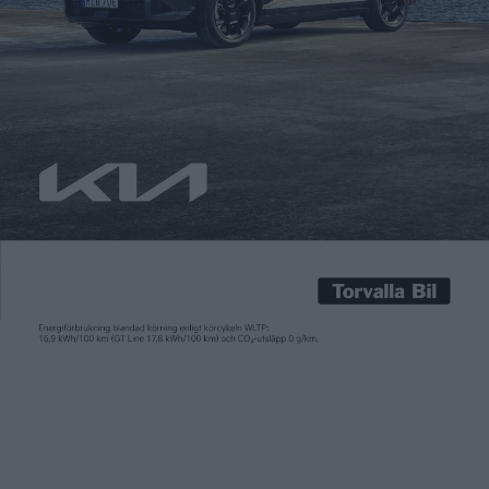
Carl Undéhn
13 nov 2024
Elektroniktillverkaren Xiaomi gav sig tidigare i år in i
elbilsbranschen. I mars lanserades den första modellen SU7 på
den kinesiska marknaden och det blev en lyckad start. Enligt
företagets siffror var SU7 Kinas mest sålda sedan i juli, framför
tvåan Tesla Model 3. Målet för hela 2024 är att leverera 120.000
exemplar, vilket de nog […]
Elektroniktillverkaren Xiaomi gav sig tidigare i år in i
elbilsbranschen. I mars lanserades den första modellen SU7 på
den kinesiska marknaden och det blev en lyckad start. Enligt
företagets siffror var SU7 Kinas mest sålda sedan i juli, framför
tvåan Tesla Model 3. Målet för hela 2024 är att leverera 120.000
exemplar, vilket de nog också kommer lyckas med.
Xiaomi meddelar att de nu, 230 dagar efter lanseringen, har