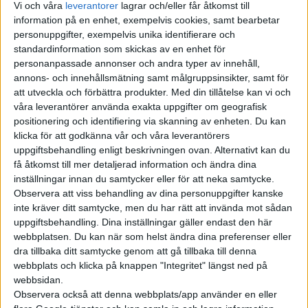
Vi och våra
leverantorer
lagrar och/eller får åtkomst till
standardversionen med ett mindre LFP-batteri på 73,6 kWh för
information på en enhet, exempelvis cookies, samt bearbetar
en räckvidd på 67 mil, samt bakhjulsdrift från en elmotor med
personuppgifter, exempelvis unika identifierare och
en effekt på 220 kW (299 hästkrafter). Den fyrhjulsdrivna
standardinformation som skickas av en enhet för
toppversionen kostar motsvarande 430.000 kronor, har en
personanpassade annonser och andra typer av innehåll,
annons- och innehållsmätning samt målgruppsinsikter, samt för
effekt på 495 kW (674 hästkrafter) och klarar 0-100 km/h på 2,8
att utveckla och förbättra produkter.
Med din tillåtelse kan vi och
sekunder. Tack vare ett 800-voltssystem laddar SU7 även
våra leverantörer använda exakta uppgifter om geografisk
snabbt och på fem minuter ska det gå att klämma in 22 mils
positionering och identifiering via skanning av enheten. Du kan
räckvidd.
klicka för att godkänna vår och våra leverantörers
uppgiftsbehandling enligt beskrivningen ovan. Alternativt kan du
få åtkomst till mer detaljerad information och ändra dina
inställningar innan du samtycker eller för att neka samtycke.
Observera att viss behandling av dina personuppgifter kanske
inte kräver ditt samtycke, men du har rätt att invända mot sådan
uppgiftsbehandling. Dina inställningar gäller endast den här
webbplatsen. Du kan när som helst ändra dina preferenser eller
dra tillbaka ditt samtycke genom att gå tillbaka till denna
webbplats och klicka på knappen "Integritet" längst ned på
webbsidan.
Observera också att denna webbplats/app använder en eller