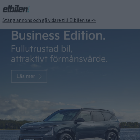
Stäng annons och gå vidare till Elbilen.se ->
100.000 bilar på 230
dagar – Xiaomi når
planerad milstolpe