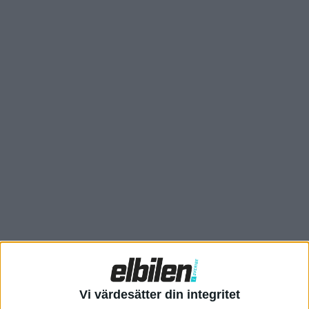
tillverkat 100.000 exemplar av SU7. Med det ser produktionen
ut att gå enligt plan, för i somras uppgav Xiaomi att de
räknade med att passera milstolpen på 100.000 exemplar i
november.
En orsak till att SU7 säljer bra är priset, som börjar på 215.900
Vi värdesätter din integritet
yuan, vilket motsvarar drygt 300.000 kronor. Det handlar då om