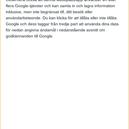
Autopilot eller ”Traffic Aware Cruise Control” varit i gång vid
flera Google-tjänster och kan samla in och lagra information
alla olyckor.
inklusive, men inte begränsat till, ditt besök eller
användarbeteende. Du kan klicka för att tillåta eller inte tillåta
Andra amerikanska myndigheter har tidigare undersökt Teslas
Google och dess taggar från tredje part att använda dina data
självkörningssystem. Till skillnad från tidigare fall har NHTSA
för nedan angivna ändamål i nedanstående avsnitt om
möjlighet att ta fram nya regler som gäller för alla tillverkare
godkännanden till Google.
samt tvinga fram en återkallelse av bilar.
Undersökningen väntas pågå under minst ett år. Tesla har ännu
inte kommenterat utredningen.