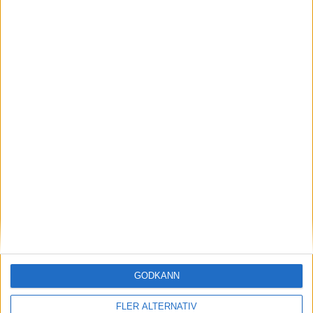
7 aug 2026
AMG-teknik bevisar sig på Ringen – rekord för
Mercedes-AMG CLA 45
nyheter
GODKÄNN
FLER ALTERNATIV