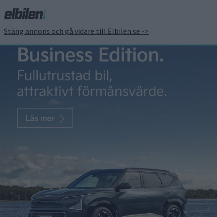
Stäng annons och gå vidare till Elbilen.se ->
Amerikansk myndighet
ska undersöka Teslas
Autopilot