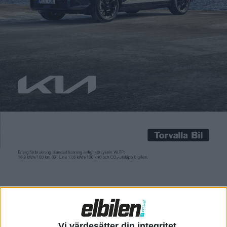
Carl Undéhn
17 aug 2021
Tesla vill bygga världens säkraste bilar och var tidiga ute att
satsa på självkörande system, så kallad Autopilot. Just därför
blir det ofta stora rubriker när bilar från Tesla är inblandade i
olyckor med frågan om Autopilot var aktiverad eller ej. Nu
skriver bland annat Financial Times att den amerikanska
myndigheten för trafiksäkerhet, NHTSA, startat […]
Tesla vill bygga världens säkraste bilar och var tidiga ute att
satsa på självkörande system, så kallad Autopilot. Just därför
blir det ofta stora rubriker när bilar från Tesla är inblandade i
olyckor med frågan om Autopilot var aktiverad eller ej.
Nu skriver bland annat
Financial Times
att den amerikanska
myndigheten för trafiksäkerhet, NHTSA, startat en utredning
av systemet efter olyckor med utryckningsfordon. Totalt
Vi värdesätter din integritet