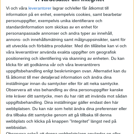
handlar det om 11 olyckor sedan 2018 och utredningen
Vi och våra
leverantorer
lagrar och/eller får åtkomst till
innefattar 765 000 bilar av alla Teslas modeller som är
information på en enhet, exempelvis cookies, samt bearbetar
tillverkade mellan 2014 och 2021.
personuppgifter, exempelvis unika identifierare och
standardinformation som skickas av en enhet för
Vid olyckorna har sjutton personer skadats och en avlidit när en
personanpassade annonser och andra typer av innehåll,
annons- och innehållsmätning samt målgruppsinsikter, samt för
Model 3 kolliderade med en parkerad brandbil.
att utveckla och förbättra produkter.
Med din tillåtelse kan vi och
våra leverantörer använda exakta uppgifter om geografisk
NHTSA vill ta reda på om systemet inte klarar av att känna
positionering och identifiering via skanning av enheten. Du kan
igen utryckningsfordonens varningslampor samt skyltar och
klicka för att godkänna vår och våra leverantörers
koner som sätts upp för att leda om trafiken.
uppgiftsbehandling enligt beskrivningen ovan. Alternativt kan du
få åtkomst till mer detaljerad information och ändra dina
– De flesta olyckor har skett i mörker och på olycksplatserna
inställningar innan du samtycker eller för att neka samtycke.
fanns det åtgärder för att kontrollera trafiken, t.ex. ljus från
Observera att viss behandling av dina personuppgifter kanske
första hjälpen-fordon, ljussignaler, en upplyst piltavla och
inte kräver ditt samtycke, men du har rätt att invända mot sådan
vägkoner, skriver myndigheten.
uppgiftsbehandling. Dina inställningar gäller endast den här
webbplatsen. Du kan när som helst ändra dina preferenser eller
Vid andra uppmärksammade olyckor har det ofta varit
dra tillbaka ditt samtycke genom att gå tillbaka till denna
webbplats och klicka på knappen "Integritet" längst ned på
diskussion om de självkörande systemen varit aktiverade eller
webbsidan.
inte. I det här fallen menar NHTSA att det är bekräftat att
Observera också att denna webbplats/app använder en eller