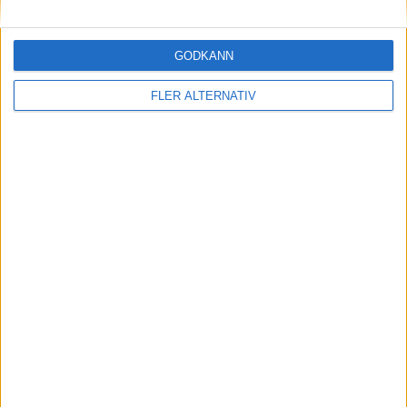
6 maj 2025
Priset klart – så mycket kostar
GODKÄNN
komfortkryssaren DS8
FLER ALTERNATIV
Läs mer
nyheter