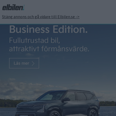
Stäng annons och gå vidare till Elbilen.se ->
Berlingo kan fås utan
avgasrör