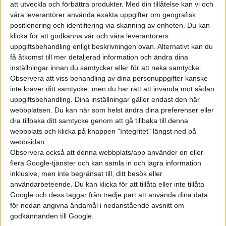
att utveckla och förbättra produkter.
Med din tillåtelse kan vi och
våra leverantörer använda exakta uppgifter om geografisk
positionering och identifiering via skanning av enheten. Du kan
klicka för att godkänna vår och våra leverantörers
uppgiftsbehandling enligt beskrivningen ovan. Alternativt kan du
få åtkomst till mer detaljerad information och ändra dina
inställningar innan du samtycker eller för att neka samtycke.
Observera att viss behandling av dina personuppgifter kanske
inte kräver ditt samtycke, men du har rätt att invända mot sådan
uppgiftsbehandling. Dina inställningar gäller endast den här
webbplatsen. Du kan när som helst ändra dina preferenser eller
dra tillbaka ditt samtycke genom att gå tillbaka till denna
webbplats och klicka på knappen "Integritet" längst ned på
webbsidan.
Observera också att denna webbplats/app använder en eller
flera Google-tjänster och kan samla in och lagra information
inklusive, men inte begränsat till, ditt besök eller
användarbeteende. Du kan klicka för att tillåta eller inte tillåta
Google och dess taggar från tredje part att använda dina data
för nedan angivna ändamål i nedanstående avsnitt om
godkännanden till Google.