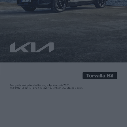
Patrick Ekstrand
22 mar 2017
Citroën lanserar en eldriven variant av sin lilla transportbil
Berlingo. Modellen, som heter E-Berlingo, börjar säljas redan i
maj. Räckvidden är visserligen inte särskilt imponerande, men
det går åtminstone att få en snabbladdare som tillval. De två
batteripaketen med en kapacitet på 22,5 kilowattimmar
räcker officiellt till 170 kilometers körning, men eftersom vi
talar om […]
Citroën lanserar en eldriven variant av sin lilla transportbil
Berlingo. Modellen, som heter E-Berlingo, börjar säljas redan i
maj. Räckvidden är visserligen inte särskilt imponerande, men
det går åtminstone att få en snabbladdare som tillval.
De två batteripaketen med en kapacitet på 22,5
kilowattimmar räcker officiellt till 170 kilometers körning,
men eftersom vi talar om testcykeln NEDC handlar det i