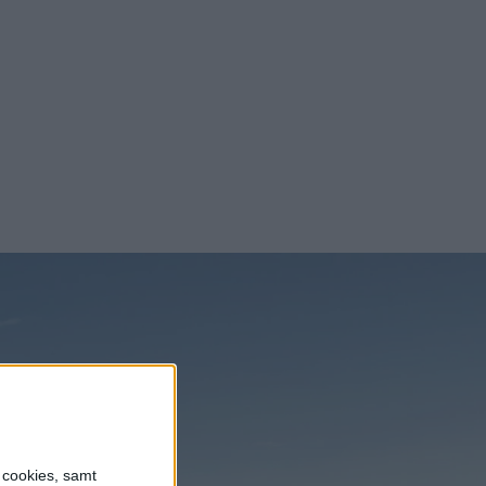
nyheterna!
r leveranser
ilar i
Prenumerera
r det möjligt
a vara
n satsning
s cookies, samt