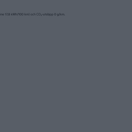
nyheter
7 aug 2026
ik bevisar sig på
EU-plan: V2G-krav 