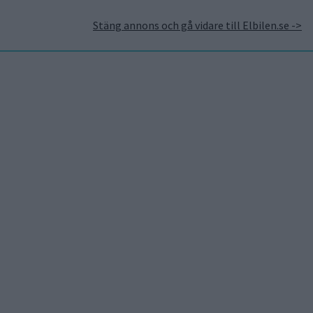
Stäng annons och gå vidare till Elbilen.se ->
takt
Annonsera hos Elbilen
Tidningsarkivet
Prenumerera
Mest lästa
7 aug 2026
Studie: Förbränningsbilar
borde skrotas direkt
5 aug 2026
Uppgift: då kommer Volvos
nya eldrivna volymmodell
EX50
7 aug 2026
EU-plan: V2G-krav ska göra
elbilar till del av