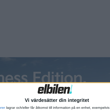
s innerstad.
året med corona har nog ingen missat. Det betyder också fle
inska det börjar DHL Express nu köra med tio eldrivna kurirb
ll DHL:s terminal i Västberga i sydvästra Stockholm.
n räckvidd på strax över tio mil på en laddning. Med det bli
porten på el.
veranser och målet är att 60 procent av företagets fordon sk
agets verksamhet ska vara klimatneutralt.
rirbilar i Göteborg, Malmö och Örebro. Någon tidsplan för de
Vi värdesätter din integritet
orer
lagrar och/eller får åtkomst till information på en enhet, exempelvi