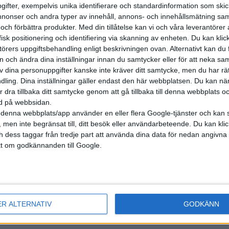
ifter, exempelvis unika identifierare och standardinformation som skic
onser och andra typer av innehåll, annons- och innehållsmätning sam
 och förbättra produkter.
Med din tillåtelse kan vi och våra leverantöre
isk positionering och identifiering via skanning av enheten. Du kan klic
örers uppgiftsbehandling enligt beskrivningen ovan. Alternativt kan du f
on och ändra dina inställningar innan du samtycker eller för att neka sa
av dina personuppgifter kanske inte kräver ditt samtycke, men du har rä
ling. Dina inställningar gäller endast den här webbplatsen. Du kan nä
r dra tillbaka ditt samtycke genom att gå tillbaka till denna webbplats 
ned på webbsidan.
denna webbplats/app använder en eller flera Google-tjänster och kan 
 men inte begränsat till, ditt besök eller användarbeteende. Du kan klicka 
och dess taggar från tredje part att använda dina data för nedan angivna
t om godkännanden till Google.
ER ALTERNATIV
GODKÄNN