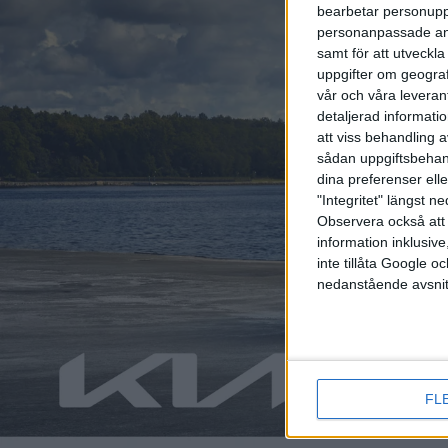
bearbetar personuppg
personanpassade ann
samt för att utveckla
uppgifter om geograf
vår och våra leverant
detaljerad informati
att viss behandling 
sådan uppgiftsbehand
dina preferenser elle
"Integritet" längst 
Observera också att 
information inklusive,
inte tillåta Google 
nedanstående avsnit
FL