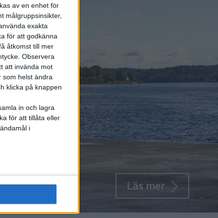
kas av en enhet för
t målgruppsinsikter,
r använda exakta
ka för att godkänna
å åtkomst till mer
mtycke.
Observera
tt att invända mot
r som helst ändra
och klicka på knappen
samla in och lagra
för att tillåta eller
 ändamål i