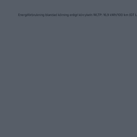
Läs mer
nyheter
nyheter
7 aug 2026
7 aug 2026
Studie: Förbränningsbilar
AMG-tekn