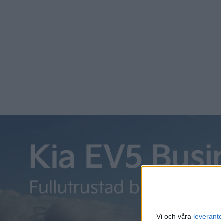
Tio Volkswagen E-Crafter börjar dela ut paket i Stockholm
Att paketleveranser fått ett uppsving under det senaste 
på våra vägar med ökade utsläp som följd. För att delvis m
Stockholm innerstad.
Bilarna ska laddas med grön el från solpaneler på taket ti
Det handlar om tio stycken Volkswagen E-Crafter som har e
att köra det som brukar kallas ”sista kilometern” av trans
DHL har däremot större planer på att elektrifiera sina le
eldrivna till 2030. Tjugo år senare vill DHL att hela föret
Som ett steg i det ska det DHL även sättas in eldrivna ku
nämns däremot inte.
Vi och våra
leverant