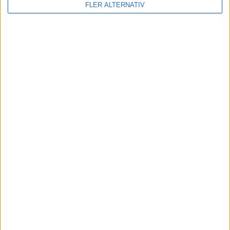
FLER ALTERNATIV
7 aug 2026
EU-plan: V2G-krav ska göra elbilar till del av
energisystemet
nyheter