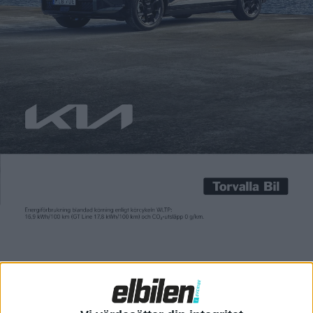
Carl Undéhn
20 aug 2021
I början av året meddelade den kinesiska tillverkaren GAC, eller
Guangzhou Automobile Corporation, att de gjort
”banbrytande framsteg” med batterier som använder grafen i
stället för grafit som anod. Grafen har endast ett kolskikt och
leder därför strömmen snabbare än grafit. Fördelen med det är
att batteriet kan laddas extremt snabbt. Tekniken är däremot
svår […]
I början av året meddelade den kinesiska tillverkaren GAC, eller
Guangzhou Automobile Corporation, att de gjort
”banbrytande framsteg” med batterier som använder grafen i
stället för grafit som anod. Grafen har endast ett kolskikt och
leder därför strömmen snabbare än grafit. Fördelen med det är
att batteriet kan laddas extremt snabbt. Tekniken är däremot
svår att tillverka. GAC säger sig ha utvecklat en ny metod som
de kallar för ”3DG”, en förkortning för tredimensionalt grafen,