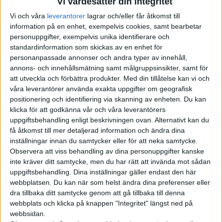
Vi värdesätter din integritet
som ska göra produktionen både enklare och billigare.
Vi och våra
leverantorer
lagrar och/eller får åtkomst till
När GAC tmeddelade sitt banbrytande framsteget talade
information på en enhet, exempelvis cookies, samt bearbetar
personuppgifter, exempelvis unika identifierare och
företaget om ”6C”, alltså att batteriet kan laddas med en
standardinformation som skickas av en enhet för
kapacitet som är sex gånger batteriets.
personanpassade annonser och andra typer av innehåll,
annons- och innehållsmätning samt målgruppsinsikter, samt för
Nyligen visade GAC upp en uppdaterad version av sin crossover-
att utveckla och förbättra produkter.
Med din tillåtelse kan vi och
modell Aion V som då fått just tilläggsnamnet 6C. Den ska vara
våra leverantörer använda exakta uppgifter om geografisk
utrustad med ett sådant batteri med grafen-baserad
positionering och identifiering via skanning av enheten. Du kan
teknologi. Vid demonstrationen laddade batteriet 35,1 kWh på
klicka för att godkänna vår och våra leverantörers
uppgiftsbehandling enligt beskrivningen ovan. Alternativt kan du
fyra minuter och när det nått 80 procent låg hastigheten på
få åtkomst till mer detaljerad information och ändra dina
481 kW.
inställningar innan du samtycker eller för att neka samtycke.
Observera att viss behandling av dina personuppgifter kanske
För den typen av laddning krävs naturligtvis också laddare med
inte kräver ditt samtycke, men du har rätt att invända mot sådan
hög effekt. GAC har sagt att de ska bygga 100
uppgiftsbehandling. Dina inställningar gäller endast den här
supersnabbladdare i Kina redan i år.
webbplatsen. Du kan när som helst ändra dina preferenser eller
dra tillbaka ditt samtycke genom att gå tillbaka till denna
Aion V 6C ska lanseras i Kina i september och ska ha en räckvidd
webbplats och klicka på knappen "Integritet" längst ned på
på upp till 100 mil enligt den kinesiska körcykeln. Tillsammans
webbsidan.