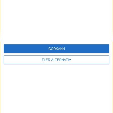
vägmarkeringar.
ID.Buzz kan även kommunicera med andra fordon genom Car2X
och ta emot trafikvarningar och sammanlagt går det att
utrusta sin ID.Buzz med 30 olika assistanssystem.
GODKÄNN
FLER ALTERNATIV