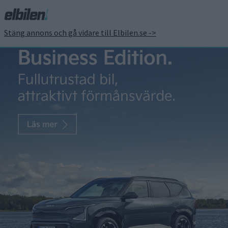
Stäng annons och gå vidare till Elbilen.se ->
Här är Volkswagen
ID.Buzz