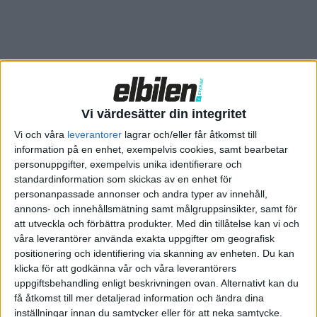
Men en del av lekfullheten från konceptet har bevarats.
Karossens linjer är något mer rundade än hos Multivan och
med avkapad motorhuv och korta överhäng får ID.Buzz en mer
modern form – kanske även lite mer T1-lik. Volkswagen trycker
också på att bussen har ett luftmotstånd jämförbart med en
personbil med ett cd-värde på 0,285.
Vi värdesätter din integritet
Bakhjulsdrift, 204
Vi och våra
leverantorer
lagrar och/eller får åtkomst till
information på en enhet, exempelvis cookies, samt bearbetar
hästkrafter – och räckvidd?
personuppgifter, exempelvis unika identifierare och
standardinformation som skickas av en enhet för
Fälgarna går att få i 19, 20 eller 21 tum och
personanpassade annonser och andra typer av innehåll,
annons- och innehållsmätning samt målgruppsinsikter, samt för
lanseringsversionen mäter 4,7 meter på längden, nästan två
att utveckla och förbättra produkter.
Med din tillåtelse kan vi och
meter bred och 1,9 meter hög. ID.Buzz är därmed 19
våra leverantörer använda exakta uppgifter om geografisk
centimeter kortare än aktuella Multivan T6.1, men åtta
positionering och identifiering via skanning av enheten. Du kan
centimeter bredare. Trots kortare längd ska den bjuda på mer
klicka för att godkänna vår och våra leverantörers
plats än Multivan på insidan tack vare MEB-plattformens
uppgiftsbehandling enligt beskrivningen ovan. Alternativt kan du
få åtkomst till mer detaljerad information och ändra dina
platta golv.
inställningar innan du samtycker eller för att neka samtycke.