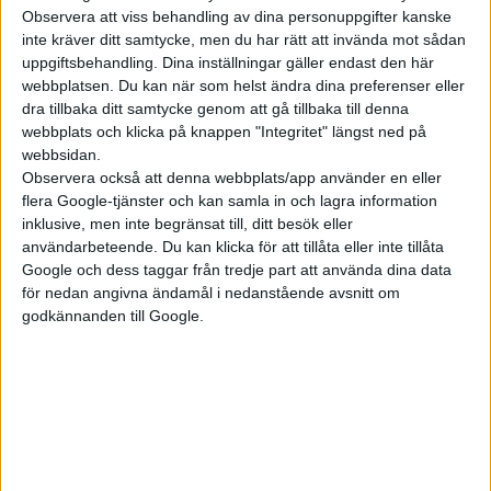
Observera att viss behandling av dina personuppgifter kanske
Där finns det plats för fem personer och bussen lastar då 1 121
inte kräver ditt samtycke, men du har rätt att invända mot sådan
liter i bagaget, eller 2 205 liter med fällt säte bak.
uppgiftsbehandling. Dina inställningar gäller endast den här
Transportbilen ID.Buzz Cargo rymmer 3,9 kubikmeter och har
webbplatsen. Du kan när som helst ändra dina preferenser eller
en maxlast på 650 kilo. Båda versioner ska senare komma i en
dra tillbaka ditt samtycke genom att gå tillbaka till denna
förlängd version och då bli sjusitsig.
webbplats och klicka på knappen "Integritet" längst ned på
webbsidan.
Observera också att denna webbplats/app använder en eller
flera Google-tjänster och kan samla in och lagra information
inklusive, men inte begränsat till, ditt besök eller
användarbeteende. Du kan klicka för att tillåta eller inte tillåta
Google och dess taggar från tredje part att använda dina data
för nedan angivna ändamål i nedanstående avsnitt om
godkännanden till Google.