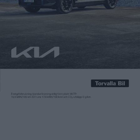
Carl Undéhn
9 mar 2022
Nästan fem år efter att konceptet ID.Buzz visades är det nu
dags för den äkta varan. Volkswagen har ikväll till slut visat upp
de produktionsklara versionerna av ID.Buzz och ID.Buzz Cargo.
Med det vill Volkswagen presentera mer än bara en minibuss
och transportbil med eldrift. ID.Buzz ska i stället vara både en
känslomässig fortsättning av […]
Nästan fem år efter att konceptet ID.Buzz visades är det nu
dags för den äkta varan. Volkswagen har ikväll till slut visat upp
de produktionsklara versionerna av ID.Buzz och ID.Buzz Cargo.
Med det vill Volkswagen presentera mer än bara en minibuss
och transportbil med eldrift. ID.Buzz ska i stället vara både en
känslomässig fortsättning av den klassiska minibussen T1 och
en symbol för vad Volkswagen beskriver som ”intelligent,
framtidsorienterad, hållbar mobilitet”.