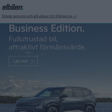
Stäng annons och gå vidare till Elbilen.se ->
Hyundai låter robotaxi av
Ioniq 5 ta körkort i USA