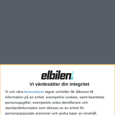
även övertyga potentiella kunder att åka med den självkörande
Ioniq 5 har Hyundai nu låtit den genomföra ett praktiskt
körkortsprov. Och även passat på att spela in en
reklamfilm
kring det hela.
Vi värdesätter din integritet
Vi och våra
leverantorer
lagrar och/eller får åtkomst till
information på en enhet, exempelvis cookies, samt bearbetar
I den får vi se Ioniq 5 köra upp i Las Vegas med en körskollärare i
personuppgifter, exempelvis unika identifierare och
standardinformation som skickas av en enhet för
passagerarstolen. Bilen klarar att hålla rätt hastighet, hålla
personanpassade annonser och andra typer av innehåll,