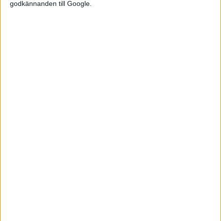
godkännanden till Google.
Relaterat innehåll
nyheter