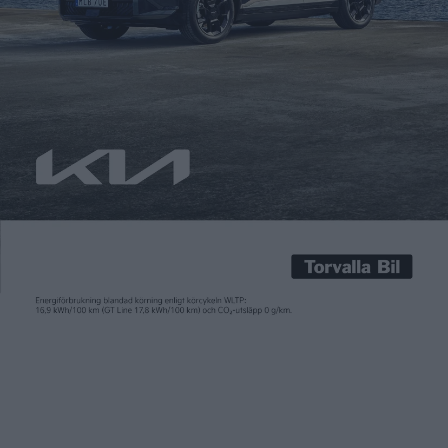
Carl Undéhn
2 apr 2024
Tillsammans med företaget Motionals arbetar Hyundai på en
robotaxi baserad på Ioniq 5 som ska vara självkörande i nivå 4.
Det är det näst högsta steget på den femgradiga skalan och
innebär att föraren inte behöver hålla bilen under uppsikt vid
vissa trafikförhållanden. Tanken är att lansera robotaxin i USA
under nästa år. Ett steg […]
Tillsammans med företaget Motionals arbetar Hyundai på en
robotaxi baserad på Ioniq 5 som ska vara självkörande i nivå 4.
Det är det näst högsta steget på den femgradiga skalan och
innebär att föraren inte behöver hålla bilen under uppsikt vid
vissa trafikförhållanden.
Tanken är att lansera robotaxin i USA under nästa år. Ett steg
på vägen mot det var att Ioniq 5 som robotaxi redan har
godkänts för självkörning i nivå 4 av myndigheter där. För att