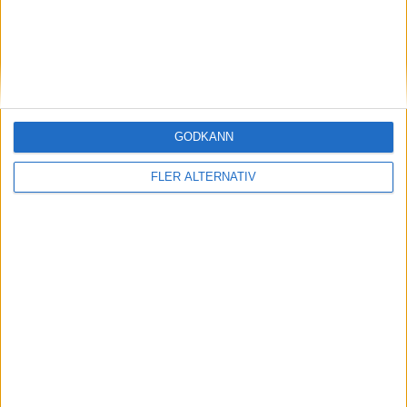
GODKÄNN
FLER ALTERNATIV
20 mar 2026
Batteriproblem – 100.000 Hyundai Kona
återkallas
Läs mer
nyheter