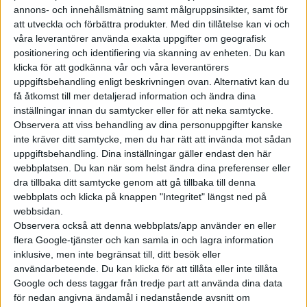
sig i filen när det är dags att svänga och när hantera hinder på
annons- och innehållsmätning samt målgruppsinsikter, samt för
vägen. Allt med godkänt resultat. Om Hyundais och Motionals
att utveckla och förbättra produkter.
Med din tillåtelse kan vi och
robotaxi även skulle klara teorin är däremot oklart.
våra leverantörer använda exakta uppgifter om geografisk
positionering och identifiering via skanning av enheten. Du kan
Den självkörande Ioniq 5 byggs i en ny anläggning i Singapore
klicka för att godkänna vår och våra leverantörers
där det ska finnas kapacitet för att tillverka 30.000 bilar om
uppgiftsbehandling enligt beskrivningen ovan. Alternativt kan du
få åtkomst till mer detaljerad information och ändra dina
året.
inställningar innan du samtycker eller för att neka samtycke.
Observera att viss behandling av dina personuppgifter kanske
inte kräver ditt samtycke, men du har rätt att invända mot sådan
uppgiftsbehandling. Dina inställningar gäller endast den här
webbplatsen. Du kan när som helst ändra dina preferenser eller
dra tillbaka ditt samtycke genom att gå tillbaka till denna
webbplats och klicka på knappen "Integritet" längst ned på
webbsidan.
Observera också att denna webbplats/app använder en eller
flera Google-tjänster och kan samla in och lagra information
inklusive, men inte begränsat till, ditt besök eller
användarbeteende. Du kan klicka för att tillåta eller inte tillåta
Google och dess taggar från tredje part att använda dina data
för nedan angivna ändamål i nedanstående avsnitt om