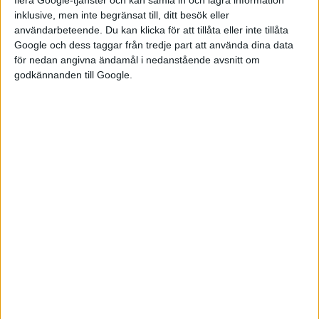
oväntat om även Hyundai lanserar en version av sin modell
inklusive, men inte begränsat till, ditt besök eller
som kan mäta sig med EV6.
användarbeteende. Du kan klicka för att tillåta eller inte tillåta
Google och dess taggar från tredje part att använda dina data
för nedan angivna ändamål i nedanstående avsnitt om
godkännanden till Google.