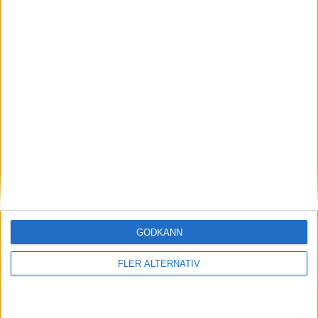
Så räddar solceller tillverkningen av BMW iX3
nyheter
GODKÄNN
5 aug 2026
Uppgift: då kommer Volvos nya eldrivna
FLER ALTERNATIV
volymmodell EX50
nyheter