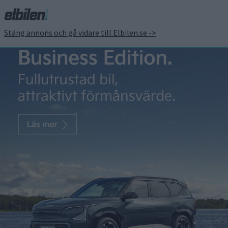
Stäng annons och gå vidare till Elbilen.se ->
Hyundai uppges arbeta
på prestandaversion av
Ioniq 5