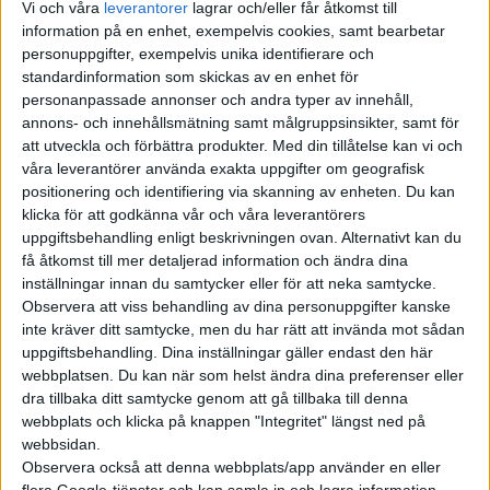
Vi och våra
leverantorer
lagrar och/eller får åtkomst till
versionen EV6 GT som bland annat gör 0-100 på 3,5 sekunder
information på en enhet, exempelvis cookies, samt bearbetar
och har en toppfart på 260 km/h.
personuppgifter, exempelvis unika identifierare och
standardinformation som skickas av en enhet för
Alla versioner av Ioniq 5 kommer som mest upp i 185 km/h och
personanpassade annonser och andra typer av innehåll,
klarar som bäst 0-100 på 5,2 sekunder.
annons- och innehållsmätning samt målgruppsinsikter, samt för
att utveckla och förbättra produkter.
Med din tillåtelse kan vi och
Alla som tycker att det inte räcker kan nu se fram emot
våra leverantörer använda exakta uppgifter om geografisk
uppgifter om att Hyundai arbetar på att ändra det.
positionering och identifiering via skanning av enheten. Du kan
Med hänvisning till “ledande personer” inom Hyundai uppger
klicka för att godkänna vår och våra leverantörers
den brittiska tidningen Car Report att det nästa år ska komma
uppgiftsbehandling enligt beskrivningen ovan. Alternativt kan du
en prestandaversion även av deras bil kallad Ioniq 5 N.
få åtkomst till mer detaljerad information och ändra dina
inställningar innan du samtycker eller för att neka samtycke.
Precis som EV6 GT ska leverera 584 hästkrafter och 740 Nm,
Observera att viss behandling av dina personuppgifter kanske
alltså i klass med flera sportbilar.Mer detaljer än så
inte kräver ditt samtycke, men du har rätt att invända mot sådan
uppgiftsbehandling. Dina inställningar gäller endast den här
presenteras inte, men tidningen spekulerar i att Ioniq 5 N
webbplatsen. Du kan när som helst ändra dina preferenser eller
förmodligen kommer utrustas med det större batteriet på
dra tillbaka ditt samtycke genom att gå tillbaka till denna
72,6 kWh.
webbplats och klicka på knappen "Integritet" längst ned på
Hyundai har ännu inte officiellt bekräftat uppgifterna. Men då
webbsidan.
de båda modellerna har så mycket gemensamt är det knappast
Observera också att denna webbplats/app använder en eller
flera Google-tjänster och kan samla in och lagra information