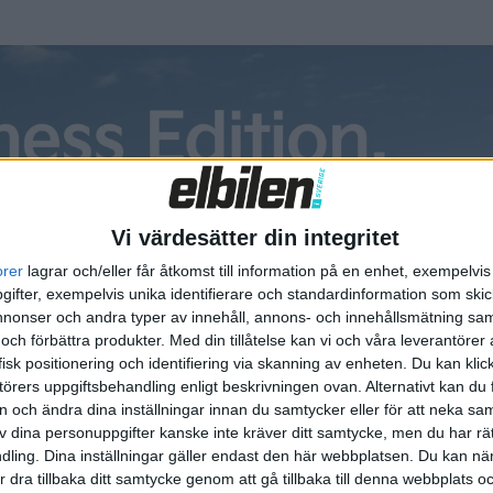
ra i alla fall fram till 2030.
ån miljögrupper som vill se ett slut på subventionerna av la
tillräckligt ofta för att verkligen ge den positiva miljöeffek
t på att laddhybrider släpper ut mer koldioxid än vanlig fos
Vi värdesätter din integritet
r värre än vad de är tänkta att ersätta, säger Julia Poliscan
orer
lagrar och/eller får åtkomst till information på en enhet, exempelvi
ifter, exempelvis unika identifierare och standardinformation som skic
onser och andra typer av innehåll, annons- och innehållsmätning sam
 och förbättra produkter.
Med din tillåtelse kan vi och våra leverantöre
isk positionering och identifiering via skanning av enheten. Du kan klic
örers uppgiftsbehandling enligt beskrivningen ovan. Alternativt kan du f
laddhybrider, sa Håkan Samuelsson till Reuters. Han vill iställ
on och ändra dina inställningar innan du samtycker eller för att neka sa
av dina personuppgifter kanske inte kräver ditt samtycke, men du har rä
ling. Dina inställningar gäller endast den här webbplatsen. Du kan nä
r dra tillbaka ditt samtycke genom att gå tillbaka till denna webbplats 
bt tror jag att vår trovärdighet för att be om investeringar i 