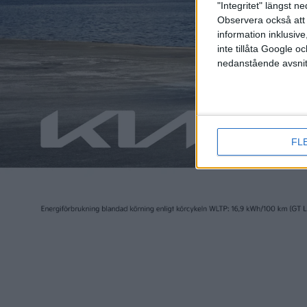
"Integritet" längst 
ökar, sa han.
Observera också att 
information inklusive,
inte tillåta Google 
nedanstående avsnit
FL