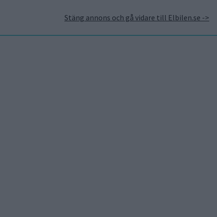
Stäng annons och gå vidare till Elbilen.se ->
takt
Annonsera hos Elbilen
Tidningsarkivet
Prenumerera
Mest lästa
5 aug 2026
Uppgift: då kommer Volvos
nya eldrivna volymmodell
EX50
5 aug 2026
Så räddar solceller
tillverkningen av BMW iX3
5 aug 2026
Krönika: Laddningen blir
dyrare i höst – grön energi