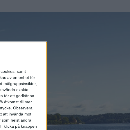
ddhybrider.
t som är
silbilar då
ova från
s cookies, samt
kas av en enhet för
t målgruppsinsikter,
r använda exakta
ka för att godkänna
å åtkomst till mer
et se att EU
mtycke.
Observera
tt att invända mot
r som helst ändra
och klicka på knappen
laddnätverkan