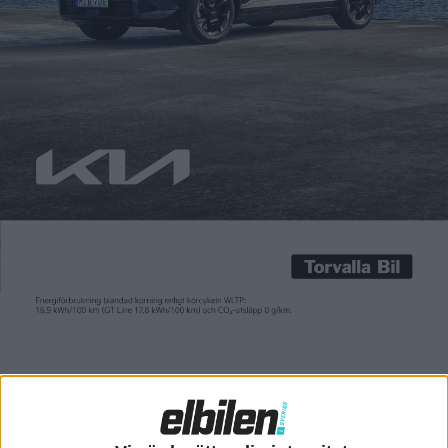
Carl Undéhn
13 sep 2021
Förra veckan fick Porsche se sig slagen av Tesla på den
klassiska tävlingsbanan Nürnburgring. En Tesla Model S Plaid
lyckades köra ett varv elva sekunder snabbare än det tidigare
rekordet från 2019 som sattes av en Porsche Taycan Turbo.
Men även Porsche kan bygga snabba bilar. Under bilmässan IAA
visade tillverkaren upp konceptet Mission R, […]
Förra veckan fick Porsche se sig slagen av Tesla på den
klassiska tävlingsbanan Nürnburgring. En Tesla Model S Plaid
lyckades köra ett varv
elva sekunder snabbare
än det tidigare
rekordet från 2019 som sattes av en Porsche Taycan Turbo.
Men även Porsche kan bygga snabba bilar. Under bilmässan IAA
visade tillverkaren upp konceptet Mission R, en eldriven
racingbil med 1 088 hästkrafter och fyrhjulsdrift från en