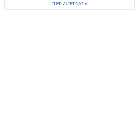
FLER ALTERNATIV
7 aug 2026
Då kommer mindre och billig eldriven pickup
från Ford
nyheter