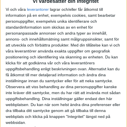
Vi värdesätter din integritet
elmotor på varje axel.
Vi och våra
leverantorer
lagrar och/eller får åtkomst till
information på en enhet, exempelvis cookies, samt bearbetar
0–100 ska då avverkas på 2,5 sekunder, toppfarten anges till
personuppgifter, exempelvis unika identifierare och
över 300 km/h och batteriet på 82 kWh ska vara speciellt
standardinformation som skickas av en enhet för
utvecklat för att kunna klara flera sprinter på raken.
personanpassade annonser och andra typer av innehåll,
annons- och innehållsmätning samt målgruppsinsikter, samt för
I racingmode är både elmotorer och batteri oljekylt. Med det är
att utveckla och förbättra produkter.
Med din tillåtelse kan vi och
det enligt Porsche möjligt att bättre leda bort värme för att
våra leverantörer använda exakta uppgifter om geografisk
kunna hålla en konstant effekt på 680 hästkrafter.
positionering och identifiering via skanning av enheten. Du kan
klicka för att godkänna vår och våra leverantörers
Det är allt spännande teknik, men kanske inte något som vi
uppgiftsbehandling enligt beskrivningen ovan. Alternativt kan du
få åtkomst till mer detaljerad information och ändra dina
varken kommer få se eller verkligen behöver i serietillverkade
inställningar innan du samtycker eller för att neka samtycke.
bilar.
Observera att viss behandling av dina personuppgifter kanske
inte kräver ditt samtycke, men du har rätt att invända mot sådan
Mer intressant är då vad Porsche berättar om laddtekniken.
uppgiftsbehandling. Dina inställningar gäller endast den här
Taycan var en av de första serietillverkade elbilarna med ett
webbplatsen. Du kan när som helst ändra dina preferenser eller
800-voltssystem för att kunna ladda snabbt. Det hittas idag
dra tillbaka ditt samtycke genom att gå tillbaka till denna
även hos bland annat Audi e-tron GT, Ioniq 5 och Kia EV6 men
webbplats och klicka på knappen "Integritet" längst ned på
de flesta elbilar får ännu nöja sig med ett 400-voltssystem.
webbsidan.