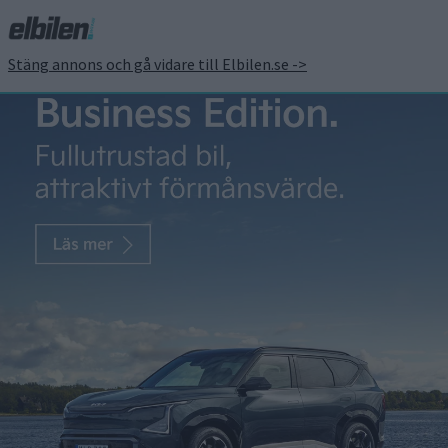
Stäng annons och gå vidare till Elbilen.se ->
Koncept Mission R från
Porsche hintar om ännu
snabbare laddning