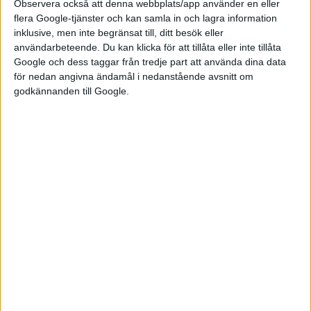
Observera också att denna webbplats/app använder en eller
I konceptet Mission R har Porsche skruvat upp det hela
flera Google-tjänster och kan samla in och lagra information
inklusive, men inte begränsat till, ditt besök eller
ytterligare ett steg med ett 900-voltssystem. Tack vare det
användarbeteende. Du kan klicka för att tillåta eller inte tillåta
kan bilen ladda med 340 kW, vilket gör att batteriet kan laddas
Google och dess taggar från tredje part att använda dina data
till 80 procent på femton minuter.
för nedan angivna ändamål i nedanstående avsnitt om
godkännanden till Google.
Om det är något som vi även kommer se i kommande modeller
från Porsche framgår inte. Men Porsche trycker ändå på att
tidigare koncept som Mission E gick vidare till att bli Porsche
Taycan precis som Mission E Cross Turismo blev mer eller
mindre verklighet i Taycan Cross Turismo.