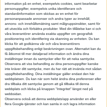
Kiricoin, som har ett aktuellt värde av cirka 2 öre. Men genom
information på en enhet, exempelvis cookies, samt bearbetar
att samla in data om hur du bromsar eller gasar från bilens
personuppgifter, exempelvis unika identifierare och
system belönas de som kör effektivt med ytterligare Kiricoins.
standardinformation som skickas av en enhet för
personanpassade annonser och andra typer av innehåll,
Fiat säger att den som kör minst 1000 mil per år i stadstrafik
annons- och innehållsmätning samt målgruppsinsikter, samt för
kan tjäna omkring 1 500 kronor i Kiricoins.
att utveckla och förbättra produkter.
Med din tillåtelse kan vi och
våra leverantörer använda exakta uppgifter om geografisk
Vid sidan av det visar bilen även ett ”eco:score” baserat på din
positionering och identifiering via skanning av enheten. Du kan
klicka för att godkänna vår och våra leverantörers
körning. Det kan sedan jämföras mot andra förare och de med
uppgiftsbehandling enligt beskrivningen ovan. Alternativt kan du
bäst placering ska få andra rabatter från bland annat Netflix,
få åtkomst till mer detaljerad information och ändra dina
Amazon och Spotify. Erbjudandet gäller i Europa, men oklart
inställningar innan du samtycker eller för att neka samtycke.
för vilka länder.
Observera att viss behandling av dina personuppgifter kanske
inte kräver ditt samtycke, men du har rätt att invända mot sådan
Fiats satsning är ännu ett exempel på så kallad ”gamification”
uppgiftsbehandling. Dina inställningar gäller endast den här
av vardagen som kan användas för att sporra till bra beteende.
webbplatsen. Du kan när som helst ändra dina preferenser eller
dra tillbaka ditt samtycke genom att gå tillbaka till denna
Förra året lanserade BMW sitt system BMW Points där ägare
webbplats och klicka på knappen "Integritet" längst ned på
till laddhybrider kan samla poäng genom att köra så mycket
webbsidan.
Observera också att denna webbplats/app använder en eller
som möjligt på el. Poängen kan sedan omvandlas till rabbater
flera Google-tjänster och kan samla in och lagra information
för att ladda bilen.