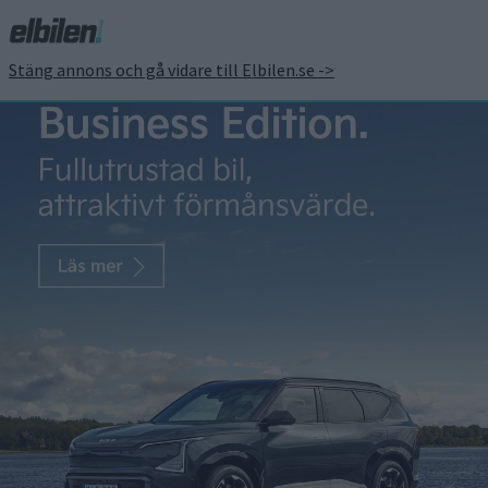
Stäng annons och gå vidare till Elbilen.se ->
Kör Fiat 500 effektivt
och tjäna pengar