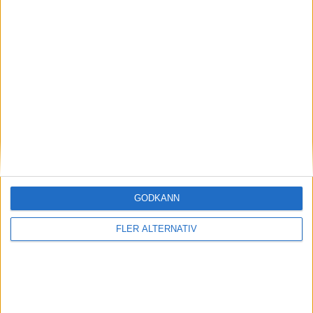
nyheter
GODKÄNN
7 aug 2026
EU-plan: V2G-krav ska göra elbilar till del av
FLER ALTERNATIV
energisystemet
nyheter