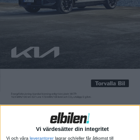
Carl Undéhn
19 mar 2021
Italienska Fiat har inlett ett samarbete med företaget Kiri
Technologies och tagit fram en egen kryptovaluta kallad
Kiricoins. Den ska nu användas för att belöna alla som kör
snålt med sin eldrivna Fiat 500. Namnet ”Kiri” ska för övrigt
vara hämtat från det japanska ordet för Kejsarträdsläktet som
ska kunna ta upp tio gånger mer […]
Italienska Fiat har inlett ett samarbete med företaget Kiri
Technologies och tagit fram en egen kryptovaluta kallad
Kiricoins. Den ska nu användas för att belöna alla som kör
snålt med sin eldrivna Fiat 500. Namnet ”Kiri” ska för övrigt
vara hämtat från det japanska ordet för Kejsarträdsläktet som
ska kunna ta upp tio gånger mer koldioxid än något annat träd.
Vi värdesätter din integritet
Vid normal stadskörning ger varje kilometer ungefär en
Vi och våra
leverantorer
lagrar och/eller får åtkomst till