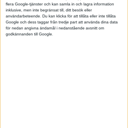
Comfort och 401 500 kronor för Luxury.
flera Google-tjänster och kan samla in och lagra information
inklusive, men inte begränsat till, ditt besök eller
Den som inte vill köpa erbjuds även privatleasa MG ZS EV från 1
användarbeteende. Du kan klicka för att tillåta eller inte tillåta
990 kronor i månaden för versionen Comfort över 36 månader.
Google och dess taggar från tredje part att använda dina data
för nedan angivna ändamål i nedanstående avsnitt om
För laddhybriden kostar privatleasing från 4 390 kronor i
godkännanden till Google.
månaden.
Båda modeller kommer med en sjuårig nybilsgaranti och
kommer att säljas på 16 orter i Sverige.