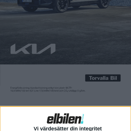
Carl Undéhn
22 apr 2021
Tidigare i år stod det klart att kinesiska MG ska börja sälja sina
elbilar och laddhybrider i Sverige. MG har redan funnits på
bland annat den norska marknaden där modellen ZS EV blev
åttonde mesta sålda bilen förra året. MG kommer säljas av
Hedin Bil i Sverige som nu meddelar priser och säljstart för de
[…]
Tidigare i år stod det klart att kinesiska MG ska börja sälja sina
elbilar och laddhybrider i Sverige. MG har redan funnits på
bland annat den norska marknaden där modellen ZS EV blev
åttonde mesta sålda bilen förra året.
MG kommer säljas av Hedin Bil i Sverige som nu meddelar
priser och säljstart för de aktuella modellerna. Först ut är
Vi värdesätter din integritet
elsuven ZS EV och laddhybriden MG EHS Plug-in Hybrid som