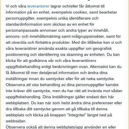
båda kommer börja säljas den 24:e april.
Vi och våra
leverantorer
lagrar och/eller får åtkomst till
information på en enhet, exempelvis cookies, samt bearbetar
MG ZS EV kommer med ett batteri på 44,5 kWh som ska ge en
personuppgifter, exempelvis unika identifierare och
räckvidd på 26,3 mil, enligt WLTP. Laddhybriden MG EHS Plug-in
standardinformation som skickas av en enhet för
personanpassade annonser och andra typer av innehåll,
Hybrid kan köra 5,2 mil på endast el.
annons- och innehållsmätning samt målgruppsinsikter, samt för
att utveckla och förbättra produkter.
Med din tillåtelse kan vi och
Priset för elbilen ZS EV börjar på 339 900 kronor för
våra leverantörer använda exakta uppgifter om geografisk
utrustningsnivån Comfort. Då ingår bland annat
positionering och identifiering via skanning av enheten. Du kan
lättmetallfäljar på 16 tum, en pekskärm på 8 tum, möjlighet
klicka för att godkänna vår och våra leverantörers
att koppla ihop telefonen med Apple Carplay eller Android
uppgiftsbehandling enligt beskrivningen ovan. Alternativt kan du
Auto samt säkerhetssystemet MG Pilot som bland annat läser
få åtkomst till mer detaljerad information och ändra dina
inställningar innan du samtycker eller för att neka samtycke.
av hastighetsskyltar, autobroms och adaptiv farthållare.
Observera att viss behandling av dina personuppgifter kanske
inte kräver ditt samtycke, men du har rätt att invända mot sådan
Med utrustningspaketet Luxury kostar ZS EV 359 900 kronor
uppgiftsbehandling. Dina inställningar gäller endast den här
och då ingår även backkamera, stolsvärme fram, panoramatak
webbplatsen. Du kan när som helst ändra dina preferenser eller
och döda vinkeln-varnare.
dra tillbaka ditt samtycke genom att gå tillbaka till denna
webbplats och klicka på knappen "Integritet" längst ned på
Laddhybriden EHS Plug-in Hybrid blir något dyrare än den rena
webbsidan.
elbilen. Den börjar på 372 500 kronor med utrustningspaketet
Observera också att denna webbplats/app använder en eller