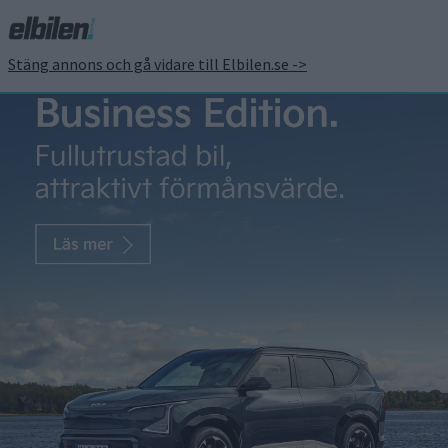
Stäng annons och gå vidare till Elbilen.se ->
MG:s elsuv börjar säljas
24:e april – här är
svenska priser