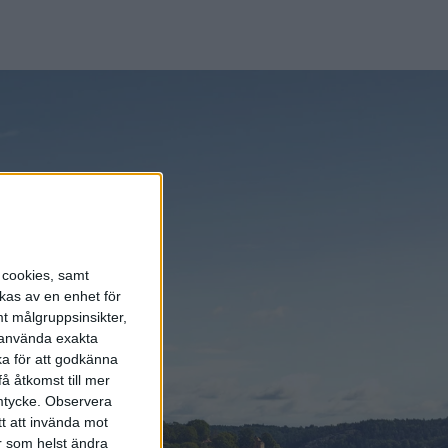
s cookies, samt
kas av en enhet för
vindrutan
t målgruppsinsikter,
, beroende på
r använda exakta
ka för att godkänna
å åtkomst till mer
mtycke.
Observera
 snällare
tt att invända mot
s i Kina och
r som helst ändra