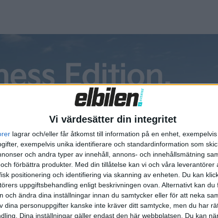
Vi värdesätter din integritet
orer
lagrar och/eller får åtkomst till information på en enhet, exempelvi
ifter, exempelvis unika identifierare och standardinformation som skic
m avancerad självkörning tack vare Lidar-radar i puckeln ovan 
onser och andra typer av innehåll, annons- och innehållsmätning sam
 644 hästkrafter och en räckvidd på mellan 55 och hela 100 mil
 och förbättra produkter.
Med din tillåtelse kan vi och våra leverantöre
isk positionering och identifiering via skanning av enheten. Du kan klic
örers uppgiftsbehandling enligt beskrivningen ovan. Alternativt kan du f
on och ändra dina inställningar innan du samtycker eller för att neka sa
ripaket på 100 kWh som innebär 70 mils räckvidd enligt den
av dina personuppgifter kanske inte kräver ditt samtycke, men du har rä
t batteripaket på 150 kWh och en räckvidd på 100 mil lansera
ling. Dina inställningar gäller endast den här webbplatsen. Du kan nä