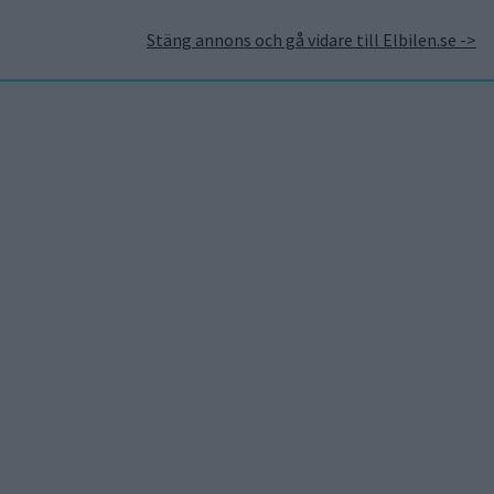
Stäng annons och gå vidare till Elbilen.se ->
takt
Annonsera hos Elbilen
Tidningsarkivet
Prenumerera
Mest lästa
5 aug 2026
Uppgift: då kommer Volvos
nya eldrivna volymmodell
EX50
5 aug 2026
Så räddar solceller
tillverkningen av BMW iX3
5 aug 2026
Krönika: Laddningen blir
dyrare i höst – grön energi