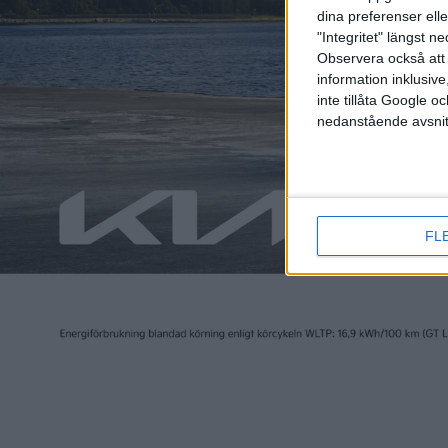
väntas då även komma till Sverige.
dina preferenser elle
"Integritet" längst 
Observera också att 
information inklusive,
inte tillåta Google 
nedanstående avsnit
FL