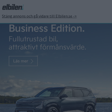
Stäng annons och gå vidare till Elbilen.se ->
Nio gör miljardförlust –
och satsar med full fart
framåt