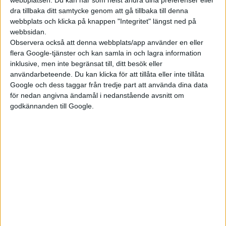
miljarder yuan, nästan 16 miljarder kronor.
dra tillbaka ditt samtycke genom att gå tillbaka till denna
webbplats och klicka på knappen "Integritet" längst ned på
Expansionsplanerna är ändå fortsatt stora.
webbsidan.
Observera också att denna webbplats/app använder en eller
– 2022 kommer att bli ett år av acceleration för NIO. Vi
flera Google-tjänster och kan samla in och lagra information
inklusive, men inte begränsat till, ditt besök eller
kommer att leverera tre nya produkter baserade på NIO
användarbeteende. Du kan klicka för att tillåta eller inte tillåta
Technology Platform 2.0 i år. I mars inledde vi testkörningen av
Google och dess taggar från tredje part att använda dina data
ET7 och kommer att börja leverera den 28 mars 2022, sa
för nedan angivna ändamål i nedanstående avsnitt om
grundaren William Li.
godkännanden till Google.