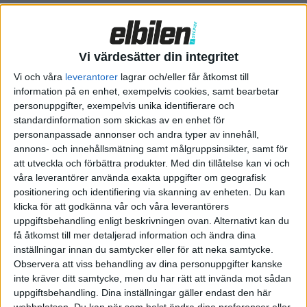
det kostar att få i gång tillverkning av bilar är ingen
hemlighet.
Vi värdesätter din integritet
Vi och våra
leverantorer
lagrar och/eller får åtkomst till
information på en enhet, exempelvis cookies, samt bearbetar
personuppgifter, exempelvis unika identifierare och
standardinformation som skickas av en enhet för
personanpassade annonser och andra typer av innehåll,
annons- och innehållsmätning samt målgruppsinsikter, samt för
att utveckla och förbättra produkter.
Med din tillåtelse kan vi och
våra leverantörer använda exakta uppgifter om geografisk
positionering och identifiering via skanning av enheten. Du kan
klicka för att godkänna vår och våra leverantörers
uppgiftsbehandling enligt beskrivningen ovan. Alternativt kan du
få åtkomst till mer detaljerad information och ändra dina
inställningar innan du samtycker eller för att neka samtycke.
Observera att viss behandling av dina personuppgifter kanske
Nio ES8
inte kräver ditt samtycke, men du har rätt att invända mot sådan
uppgiftsbehandling. Dina inställningar gäller endast den här
Trots ökad försäljning redovisade Nio en förlust på 10,6
webbplatsen. Du kan när som helst ändra dina preferenser eller