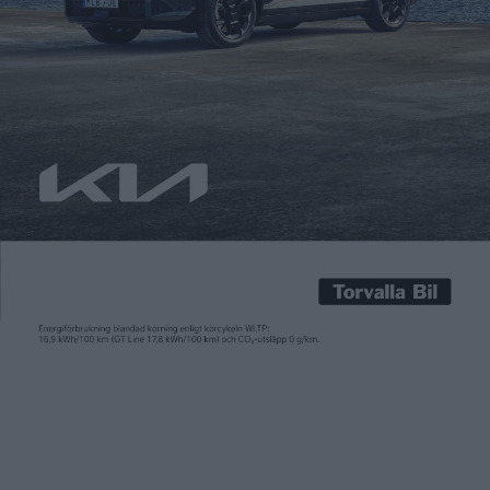
Carl Undéhn
25 mar 2022
Senare i år börjar kinesiska Nio säljas i Sverige. Exakt vilken
modell som blir först ut på den svensk marknaden har ännu
inte meddelats. En trolig kandidat är den sjusitsiga elsuven
ES8, som märket lanserades med i Norge. I natt redovisades
tillverkaren siffrorna för 2021 som visar att Nio fördubblade
försäljningen under året och levererade […]
Senare i år börjar kinesiska Nio säljas i Sverige. Exakt vilken
modell som blir först ut på den svensk marknaden har ännu
inte meddelats. En trolig kandidat är den sjusitsiga elsuven
ES8, som märket lanserades med i Norge.
I natt redovisades tillverkaren siffrorna för 2021 som visar att
Nio fördubblade försäljningen under året och levererade totalt
91,429 bilar. Företaget grundades för bara sex år sedan och att