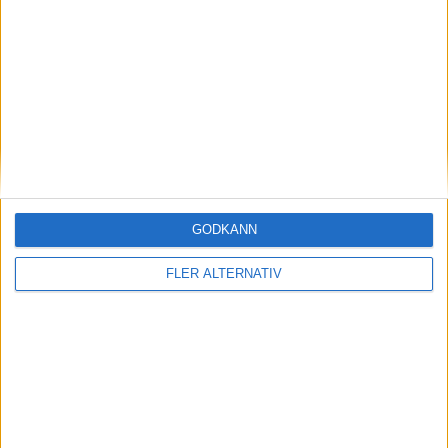
nyheter
GODKÄNN
7 aug 2026
FLER ALTERNATIV
AMG-teknik bevisar sig på Ringen – rekord för
Mercedes-AMG CLA 45
nyheter