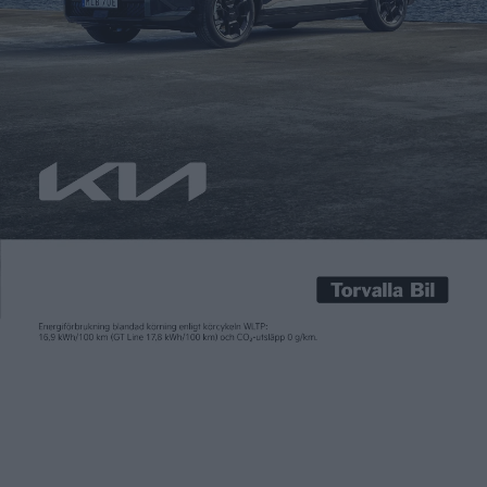
Carl Undéhn
9 jan 2021
Kinesiska Nio sparade inte på krutet när de under lördagen
genomförde ”NIO Day”. Under en bombastisk föreställning i en
fullsatt arena presenterade tillverkaren sin nya
”flaggskeppsmodell” ET7 med en räckvidd på 100 mil enligt
den kinesiska körcykeln NEDC. Det är möjligt tack vare den
andra stora nyheten från Nio, nämligen ett batteripaket på
hela 150 […]
Kinesiska Nio sparade inte på krutet när de under lördagen
genomförde ”NIO Day”. Under en bombastisk föreställning i en
fullsatt arena presenterade tillverkaren sin nya
”flaggskeppsmodell” ET7 med en räckvidd på 100 mil enligt
den kinesiska körcykeln NEDC.
Det är möjligt tack vare den andra stora nyheten från Nio,