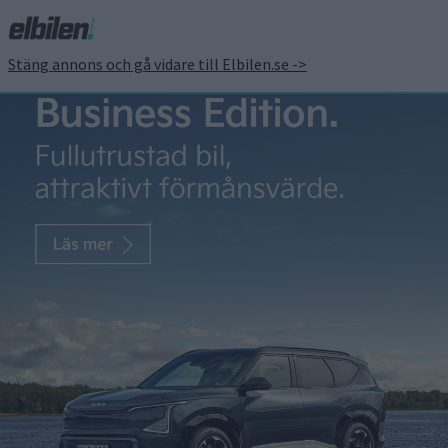
Stäng annons och gå vidare till Elbilen.se ->
Nio presenterar sedanen
ET7 med nytt batteri och
100 mils räckvidd