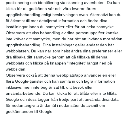
positionering och identifiering via skanning av enheten. Du kan
klicka för att godkänna vår och våra leverantörers
uppgiftsbehandling enligt beskrivningen ovan. Alternativt kan du
få åtkomst till mer detaljerad information och ändra dina
inställningar innan du samtycker eller för att neka samtycke.
Observera att viss behandling av dina personuppgifter kanske
inte kräver ditt samtycke, men du har rätt att invända mot sådan
uppgiftsbehandling. Dina inställningar gäller endast den här
webbplatsen. Du kan när som helst ändra dina preferenser eller
dra tillbaka ditt samtycke genom att gå tillbaka till denna
webbplats och klicka på knappen "Integritet" längst ned på
webbsidan.
Observera också att denna webbplats/app använder en eller
flera Google-tjänster och kan samla in och lagra information
inklusive, men inte begränsat till, ditt besök eller
Foto: Nio
användarbeteende. Du kan klicka för att tillåta eller inte tillåta
Takhöjden mäter 1,5 meter och bilen avslutas i ett tydligt
Google och dess taggar från tredje part att använda dina data
för nedan angivna ändamål i nedanstående avsnitt om
bakparti med tidsenlig ljusramp. På bredden mäter ET7 nästan
godkännanden till Google.
två meter och i kombination med ett axelavstånd på lite över
tre meter bör bilen bjuda på goda innerutrymmen, något som
är efterfrågat av kunder och ett viktigt säljargument i Kina.