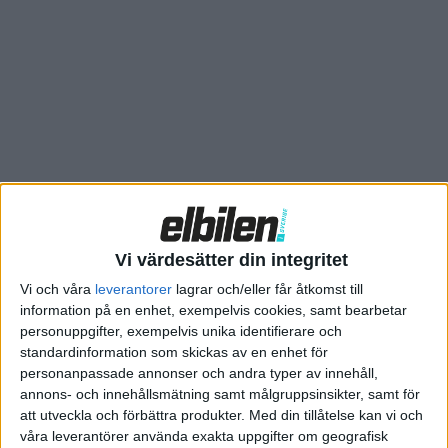
nämligen ett batteripaket på hela 150 kWh.
Även ägare till vissa av företagets tidigare modeller kommer
kunna uppdatera till det nya batteriet.
ET7 är en strax över fem meter lång sedan med fyrhjulsdrift
från två elmotorer som tillsammans ger över 650 hästkrafter.
0-100 km/h går på 3,9 sekunder och utöver det kommer ET7,
som ska spela i segmentet bland lyxsedaner, fullmatad med
funktioner som självkörning och uppkoppling som standard.
Vi värdesätter din integritet
Vi och våra
leverantorer
lagrar och/eller får åtkomst till
information på en enhet, exempelvis cookies, samt bearbetar
personuppgifter, exempelvis unika identifierare och
standardinformation som skickas av en enhet för
personanpassade annonser och andra typer av innehåll,
annons- och innehållsmätning samt målgruppsinsikter, samt för
att utveckla och förbättra produkter.
Med din tillåtelse kan vi och
våra leverantörer använda exakta uppgifter om geografisk