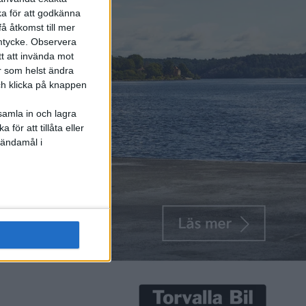
ka för att godkänna
å åtkomst till mer
mtycke.
Observera
tt att invända mot
r som helst ändra
och klicka på knappen
samla in och lagra
för att tillåta eller
 ändamål i
vid