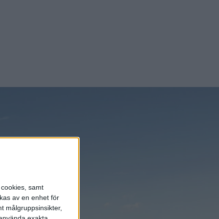
s cookies, samt
kas av en enhet för
t målgruppsinsikter,
r använda exakta