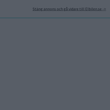
Stäng annons och gå vidare till Elbilen.se ->
takt
Annonsera hos Elbilen
Tidningsarkivet
Prenumerera
Mest lästa
5 aug 2026
Uppgift: då kommer Volvos
nya eldrivna volymmodell
EX50
6 aug 2026
Nu även Byd – då vill jätten
tillverka solid state-
batterier
6 aug 2026
Säljstart för
instegsversionen av ID. Polo