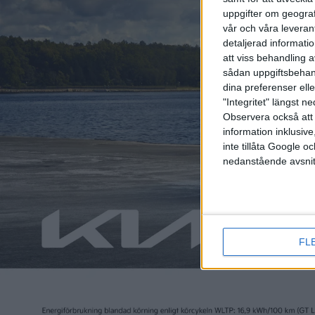
uppgifter om geograf
vår och våra leverant
detaljerad informati
att viss behandling 
sådan uppgiftsbehand
dina preferenser elle
"Integritet" längst 
Observera också att 
Relaterat innehåll
information inklusive,
inte tillåta Google 
nedanstående avsnit
nyheter
nyheter
FL
9 jul 2026
26 jan 2026
Oklara regler – cellfel hos
Nissan s