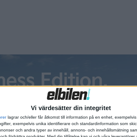
Vi värdesätter din integritet
orer
lagrar och/eller får åtkomst till information på en enhet, exempelvi
ifter, exempelvis unika identifierare och standardinformation som skic
onser och andra typer av innehåll, annons- och innehållsmätning sam
 och förbättra produkter.
Med din tillåtelse kan vi och våra leverantöre