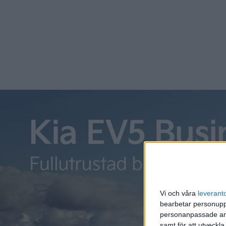
Vi och våra
leverant
bearbetar personuppg
personanpassade ann
samt för att utveckla