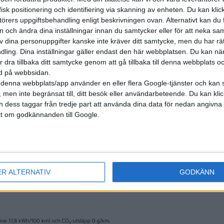
isk positionering och identifiering via skanning av enheten. Du kan klic
örers uppgiftsbehandling enligt beskrivningen ovan. Alternativt kan du f
on och ändra dina inställningar innan du samtycker eller för att neka sa
av dina personuppgifter kanske inte kräver ditt samtycke, men du har rä
ling. Dina inställningar gäller endast den här webbplatsen. Du kan nä
r dra tillbaka ditt samtycke genom att gå tillbaka till denna webbplats 
ned på webbsidan.
denna webbplats/app använder en eller flera Google-tjänster och kan 
 men inte begränsat till, ditt besök eller användarbeteende. Du kan klicka 
och dess taggar från tredje part att använda dina data för nedan angivna
t om godkännanden till Google.
nyheter
ER ALTERNATIV
GODKÄNN
16 dec 2025
änker priserna
Miljardinvestering 