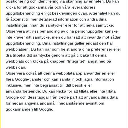
går det att teckna månadsabonnemang för att ladda till en
positionering och identifiering via skanning av enheten. Du kan
klicka för att godkänna vår och våra leverantörers
billigare kostnad. Flera biltillverkare erbjuder egna
uppgiftsbehandling enligt beskrivningen ovan. Alternativt kan du
abonnemang och sedan en tid kan alla betala 190 kronor i
få åtkomst till mer detaljerad information och ändra dina
månaden för att ladda till en kostnad av 3,50 kronor per kWh.
inställningar innan du samtycker eller för att neka samtycke.
Observera att viss behandling av dina personuppgifter kanske
Förutom Sverige utöka Tesla sitt pilotprojektet med att
inte kräver ditt samtycke, men du har rätt att invända mot sådan
öppna upp Superchargers nu även till Spanien, Belgien,
uppgiftsbehandling. Dina inställningar gäller endast den här
Storbritannien och Österrike.
webbplatsen. Du kan när som helst ändra dina preferenser eller
dra tillbaka ditt samtycke genom att gå tillbaka till denna
Följande stationer med Superchargers öppnas för andra
webbplats och klicka på knappen "Integritet" längst ned på
märken än Tesla i Sverige:
webbsidan.
Observera också att denna webbplats/app använder en eller
flera Google-tjänster och kan samla in och lagra information
Arvidsjaur, Sweden
inklusive, men inte begränsat till, ditt besök eller
användarbeteende. Du kan klicka för att tillåta eller inte tillåta
Edsbruk, Sweden
Google och dess taggar från tredje part att använda dina data
för nedan angivna ändamål i nedanstående avsnitt om
Enköping, Sweden
godkännanden till Google.
Falkenberg, Sweden
Grums, Sweden