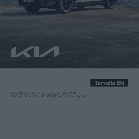
Carl Undéhn
18 maj 2022
I höstas öppnade Tesla sina Superchargers för andra märken
vid tio stationer. Efter det följde Frankrike och Norge, där
antalet stationer där alla bilmärken kan ladda nyligen
utökades rejält. Och nu är det Sveriges tur. Tesla meddelar att
de idag öppnar 42 stationer med totalt 542 Superchargers med
en effekt på minst 150 kW runt […]
I höstas öppnade Tesla sina Superchargers för andra märken
vid tio stationer. Efter det följde Frankrike och Norge, där
antalet stationer där alla bilmärken kan ladda nyligen
utökades rejält.
Och nu är det Sveriges tur. Tesla meddelar att de idag öppnar
42
stationer med totalt 542 Superchargers
med en effekt på
minst 150 kW runt om i Sverige. Det gör Teslas nätverk till