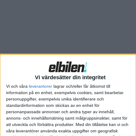
Sveriges största med snabbladdare idag.
Som i de andra länderna ska de som inte kör en bil från Tesla
ladda ned företagets app och där välja vilken Supercharger som
ska användas.
Här öppnar Tesla Superchargers för alla märken i Sverige
Priset varierar beroende på tid och plats, men Tesla anger ett
Vi värdesätter din integritet
snittpris på 7,30 kronor per kWh. Det går även att teckna ett
Vi och våra
leverantorer
lagrar och/eller får åtkomst till
abonnemang för 129 kronor i månaden för att ladda med ett
information på en enhet, exempelvis cookies, samt bearbetar
snittpris på 5,10 kronor per kWh.
personuppgifter, exempelvis unika identifierare och
standardinformation som skickas av en enhet för
Tesla lägger sig därmed prismässigt något under till exempel
personanpassade annonser och andra typer av innehåll,
Ionity – beroende på var och när du laddar hos Tesla.
annons- och innehållsmätning samt målgruppsinsikter, samt för
att utveckla och förbättra produkter.
Med din tillåtelse kan vi och
Standardpriset hos Ionity är 8,70 kronor per kWh. Men även där
våra leverantörer använda exakta uppgifter om geografisk