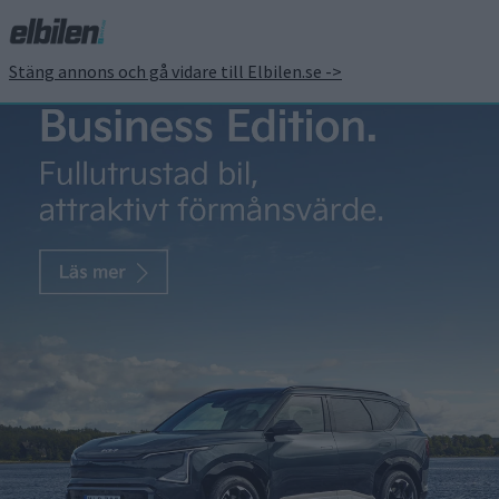
Stäng annons och gå vidare till Elbilen.se ->
Nu är det dags: Tesla
öppnar Superchargers i
Sverige