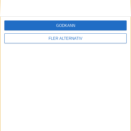
GODKÄNN
FLER ALTERNATIV
9 jan 2026
Pris klart för Zeekr 7GT – eldriven shooting
brake utvecklad i Sverige
nyheter