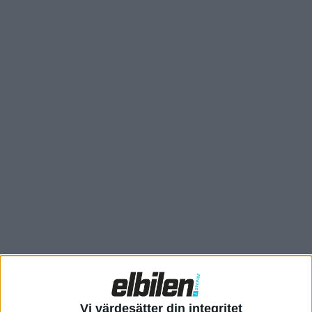
och informationsteknik, MIIT, och deras listor över modeller
som ska börja säljas.
Nyligen släppte Zeekr också några teaserbilder som visar att
Zeekr 007 GT, vilket är namnet på modellen, snarare är en
shooting brake med något sluttande taklinje än en traditionell
kombi. Med en längd på 4,86 meter är 007 GT nästan en
Vi värdesätter din integritet