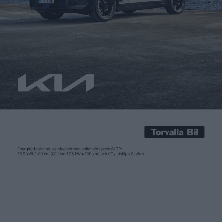
Carl Undéhn
14 jan 2025
I somras presenterade Zeekr en ambitiös plan att lansera sju
nya modeller på två år. En av dem är en kombiversion av
sedanen 007, en modell som än så länge endast säljs på den
kinesiska marknaden. Kombiversionen uppges ha fokus inställt
på den europeiska marknaden. Men det är från Kina som vi nu
får fler […]
I somras presenterade Zeekr en ambitiös plan att lansera sju
nya modeller på två år. En av dem är en kombiversion av
sedanen 007, en modell som än så länge endast säljs på den
kinesiska marknaden.
Kombiversionen uppges ha fokus inställt på den europeiska
marknaden. Men det är från Kina som vi nu får fler detaljer
kring modellen. Då genom landets departement för industri