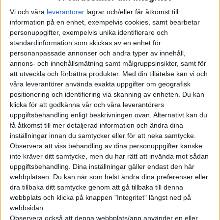
decimeter kortare än shooting brake-modellen Zeekr 001, som
Vi och våra
leverantorer
lagrar och/eller får åtkomst till
säljs här. Höjden på 1,45 meter gör den exakt en decimeter
information på en enhet, exempelvis cookies, samt bearbetar
lägre och även hjulbasen är något kortare med 2,93 meter hos
personuppgifter, exempelvis unika identifierare och
standardinformation som skickas av en enhet för
007 GT jämfört med tre meter hos Zeekr 001.
personanpassade annonser och andra typer av innehåll,
annons- och innehållsmätning samt målgruppsinsikter, samt för
Det innebär också att Zeekr 007 GT är mindre än konkurrenter
att utveckla och förbättra produkter.
Med din tillåtelse kan vi och
från andra märken, som Volkswagen ID.7 Tourer som mäter
våra leverantörer använda exakta uppgifter om geografisk
4,96 meter på längden.
positionering och identifiering via skanning av enheten. Du kan
klicka för att godkänna vår och våra leverantörers
uppgiftsbehandling enligt beskrivningen ovan. Alternativt kan du
få åtkomst till mer detaljerad information och ändra dina
inställningar innan du samtycker eller för att neka samtycke.
Observera att viss behandling av dina personuppgifter kanske
inte kräver ditt samtycke, men du har rätt att invända mot sådan
uppgiftsbehandling. Dina inställningar gäller endast den här
webbplatsen. Du kan när som helst ändra dina preferenser eller
dra tillbaka ditt samtycke genom att gå tillbaka till denna
webbplats och klicka på knappen "Integritet" längst ned på
webbsidan.
Observera också att denna webbplats/app använder en eller