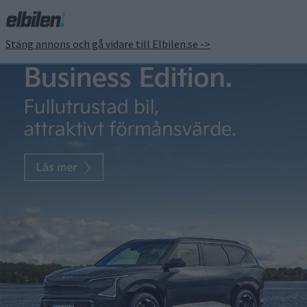
Stäng annons och gå vidare till Elbilen.se ->
Nya detaljer kring ny
shooting brake från
Zeekr