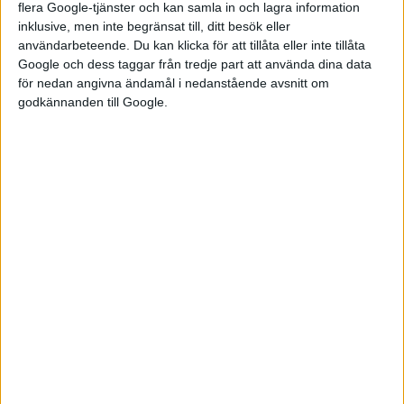
flera Google-tjänster och kan samla in och lagra information
Hos Tesla går det att ladda för 3,62 kronor per kWh vilket
inklusive, men inte begränsat till, ditt besök eller
alltså är ännu billigare även efter prishöjningen vid deras
användarbeteende. Du kan klicka för att tillåta eller inte tillåta
Superchargers i början av året. Men där kan endast de som köpt
Google och dess taggar från tredje part att använda dina data
Tesla ladda. När det blir möjligt även för andra i Sverige att
för nedan angivna ändamål i nedanstående avsnitt om
ladda på Superchargers och vad det kommer kosta är ännu
godkännanden till Google.
oklart.