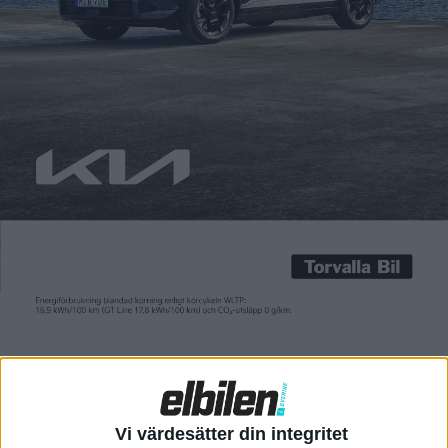
Carl Undéhn
7 dec 2021
Skellefteå Kraft och OKQ8 har gått samman för att bygga vad
de beskriver som Sveriges största nätverk av
snabbladdare. 2026 ska det finnas 800 laddpunkter med 150 kW
på alla bemannade stationer från OKQ8. De första tre
snabbladdarna med totalt sex laddpunkter på 150 kW öppnar i
Örebro den 8:e december och nu får vi också […]
Skellefteå Kraft och OKQ8 har gått samman för att bygga vad
de beskriver som Sveriges största nätverk av
snabbladdare. 2026 ska det finnas 800 laddpunkter med 150 kW
på alla bemannade stationer från OKQ8.
De första tre snabbladdarna med totalt sex laddpunkter på 150
kW öppnar i Örebro den 8:e december och nu får vi också veta
att priset landar på 5,99 kronor per kWh.
Vi värdesätter din integritet
Sedan tidigare vet vi också att det inte behövs några särskilda