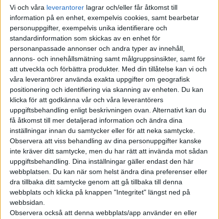
Vi och våra
leverantorer
lagrar och/eller får åtkomst till
taggar eller kort för att ladda. Istället går det att betala med
information på en enhet, exempelvis cookies, samt bearbetar
vanligt betalkort, med appen från OKQ8 eller deras egna
personuppgifter, exempelvis unika identifierare och
betalkort.
standardinformation som skickas av en enhet för
personanpassade annonser och andra typer av innehåll,
Senare i vinter ska snabbladdare öppna på ytterligare åtta
annons- och innehållsmätning samt målgruppsinsikter, samt för
mackar i bland annat Kungsbacka, Trelleborg och Upplands
att utveckla och förbättra produkter.
Med din tillåtelse kan vi och
Väsby. Under nästa år ska 30 platser tillkomma.
våra leverantörer använda exakta uppgifter om geografisk
positionering och identifiering via skanning av enheten. Du kan
Priset blir alltså lägre än till exempel hos nätverket Ionity där
klicka för att godkänna vår och våra leverantörers
uppgiftsbehandling enligt beskrivningen ovan. Alternativt kan du
det kostar 8,70 kronor per kWh. Priset där sänks däremot om
få åtkomst till mer detaljerad information och ändra dina
du har ett abonnemang, vilket flera biltillverkare erbjuder.
inställningar innan du samtycker eller för att neka samtycke.
Observera att viss behandling av dina personuppgifter kanske
Till exempel kan den som har en elbil från Volkswagen ladda
inte kräver ditt samtycke, men du har rätt att invända mot sådan
för 3,40 kronor per kWh mot en månadsavgift på 199
uppgiftsbehandling. Dina inställningar gäller endast den här
kronor. Sedan hösten kan även de som äger en elbil som inte
webbplatsen. Du kan när som helst ändra dina preferenser eller
ingår i nätverket Ionity teckna ett abonnemang för 190 kronor
dra tillbaka ditt samtycke genom att gå tillbaka till denna
i månaden för att ladda för 3,50 kronor per kWh. Tjänsten
webbplats och klicka på knappen "Integritet" längst ned på
webbsidan.
kommer däremot med en bindningstid på ett år.
Observera också att denna webbplats/app använder en eller