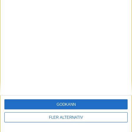
7 aug 2026
AMG-teknik bevisar sig på Ringen – rekord för
Mercedes-AMG CLA 45
nyheter
GODKÄNN
FLER ALTERNATIV
7 aug 2026