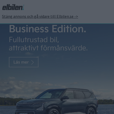
Stäng annons och gå vidare till Elbilen.se ->
Priset klart för att ladda
hos OKQ8