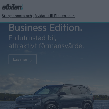
Stäng annons och gå vidare till Elbilen.se ->
Regeringens besked: då
kommer ny elbilsbonus