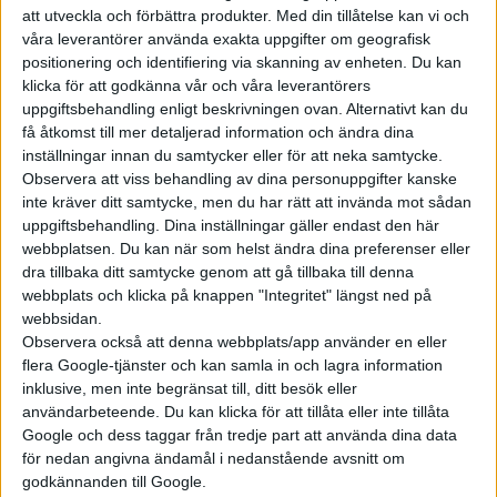
att utveckla och förbättra produkter.
Med din tillåtelse kan vi och
våra leverantörer använda exakta uppgifter om geografisk
positionering och identifiering via skanning av enheten. Du kan
klicka för att godkänna vår och våra leverantörers
uppgiftsbehandling enligt beskrivningen ovan. Alternativt kan du
få åtkomst till mer detaljerad information och ändra dina
inställningar innan du samtycker eller för att neka samtycke.
Observera att viss behandling av dina personuppgifter kanske
inte kräver ditt samtycke, men du har rätt att invända mot sådan
uppgiftsbehandling. Dina inställningar gäller endast den här
webbplatsen. Du kan när som helst ändra dina preferenser eller
dra tillbaka ditt samtycke genom att gå tillbaka till denna
webbplats och klicka på knappen "Integritet" längst ned på
webbsidan.
Observera också att denna webbplats/app använder en eller
flera Google-tjänster och kan samla in och lagra information
inklusive, men inte begränsat till, ditt besök eller
användarbeteende. Du kan klicka för att tillåta eller inte tillåta
Google och dess taggar från tredje part att använda dina data
för nedan angivna ändamål i nedanstående avsnitt om
godkännanden till Google.