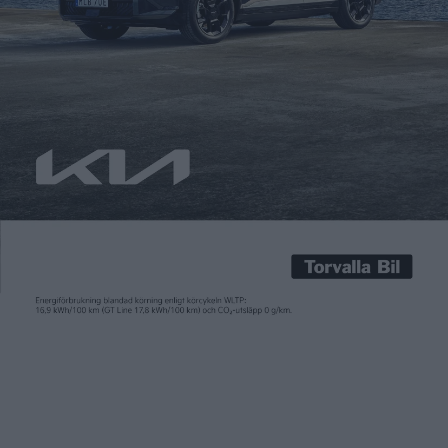
Carl Undéhn
18 dec 2025
Häromveckan blev Sverige det första landet att få sin sociala
klimatplan godkänd av EU. Det innebar grönt ljus för att åter
införa en klimatbonus för elbilar. Då i en ny version som kallas
elbilspremie och som ska rikta sig till hushåll med lägre
inkomst i glesbygd, samt den här gången för både nya och
begagnade […]
Häromveckan blev Sverige det första landet att få sin sociala
klimatplan godkänd av EU. Det innebar grönt ljus för att åter
införa en klimatbonus för elbilar. Då i en ny version som kallas
elbilspremie och som ska rikta sig till hushåll med lägre
inkomst i glesbygd, samt den här gången för både nya och
begagnade elbilar med ett pris på upp till 450.000 kronor.
Nu meddelar regeringen att elbilspremien träder i kraft 18
mars nästa år. Naturvårdsverket har fått i uppdrag att hantera