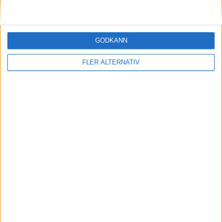
3 mar 2025
GODKÄNN
Uppgift: kommer nu en EU-klimatbonus för
elbilar?
FLER ALTERNATIV
Läs mer
nyheter