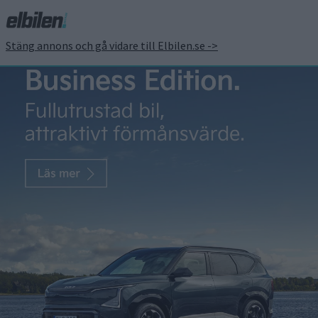
Stäng annons och gå vidare till Elbilen.se ->
Renault smygvisar sin
virtuella assistent reno –
men inte i Sverige