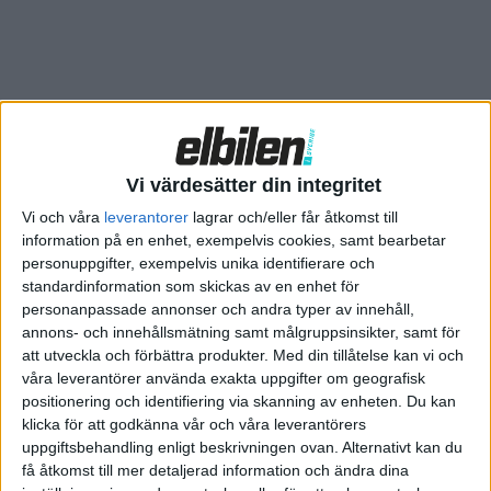
Vi värdesätter din integritet
Renault 5 blir först ut med assistenten reno.
Vi och våra
leverantorer
lagrar och/eller får åtkomst till
information på en enhet, exempelvis cookies, samt bearbetar
Redan nu går det att få en försmak på hur reno är att ha med
personuppgifter, exempelvis unika identifierare och
sig i bilen genom en app till mobiltelefoner. I alla fall om du
standardinformation som skickas av en enhet för
bor i Frankrike, som ännu är det enda land där appen finns
personanpassade annonser och andra typer av innehåll,
annons- och innehållsmätning samt målgruppsinsikter, samt för
tillgänglig. Förmodligen då också enbart på franska.
att utveckla och förbättra produkter.
Med din tillåtelse kan vi och
våra leverantörer använda exakta uppgifter om geografisk
I sommar släpps appen även i Tyskland, Italien och Spanien.
positionering och identifiering via skanning av enheten. Du kan
Någon information om när även vi i Sverige ska få skapa
klicka för att godkänna vår och våra leverantörers
bekantskap med reno nämns inte.
uppgiftsbehandling enligt beskrivningen ovan. Alternativt kan du
få åtkomst till mer detaljerad information och ändra dina
Förutom möjligheten att testa reno och även komma med