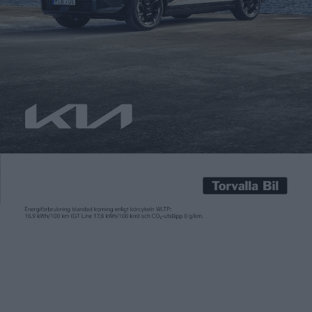
Carl Undéhn
14 apr 2023
Virtuella assistenter kommer allt mer i våra bilar. NIO tagit det
längst med Nomi i form av en kula med ögon på
instrumentbrädan som kommunicerar med förare och
passagerare. Ofta charmigt, men ibland kanske lite väl mycket.
Mini har precis presenterat sin nya assistent, som naturligtvis
är en brittisk bulldog. I andra fall som hos […]
Virtuella assistenter kommer allt mer i våra bilar. NIO tagit det
längst med Nomi i form av en kula med ögon på
instrumentbrädan som kommunicerar med förare och
passagerare.
Ofta charmigt, men ibland kanske lite väl mycket. Mini har
precis presenterat sin nya assistent, som naturligtvis är en
brittisk bulldog.