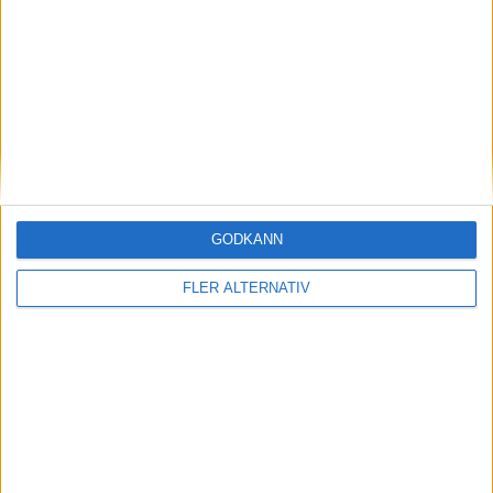
29 jun 2026
Uppgift: LFP och mer effektivitet till Renault 4
och 5
GODKÄNN
FLER ALTERNATIV
nyheter