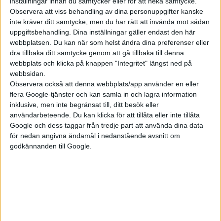
inställningar innan du samtycker eller för att neka samtycke.
förslag på förbättringar bjuder appen på ”exklusivt material”
Observera att viss behandling av dina personuppgifter kanske
kring de kommande elbilarna Renault 5 och Renault 4 –
inte kräver ditt samtycke, men du har rätt att invända mot sådan
uppgiftsbehandling. Dina inställningar gäller endast den här
inklusive möjligheten att förboka de båda modellerna.
webbplatsen. Du kan när som helst ändra dina preferenser eller
Men än så länge är det alltså inget som svenska kunder har
dra tillbaka ditt samtycke genom att gå tillbaka till denna
webbplats och klicka på knappen "Integritet" längst ned på
tillgång till.
webbsidan.
Observera också att denna webbplats/app använder en eller
Den eldrivna nytolkningen av Renault 5 ska lanseras nästa år.
flera Google-tjänster och kan samla in och lagra information
De tekniska detaljerna är ännu inte presenterade. Men Renault
inklusive, men inte begränsat till, ditt besök eller
har talat om en räckvidd på 40 mil, eventuellt mer i en version
användarbeteende. Du kan klicka för att tillåta eller inte tillåta
med större batteri.
Google och dess taggar från tredje part att använda dina data
för nedan angivna ändamål i nedanstående avsnitt om
godkännanden till Google.