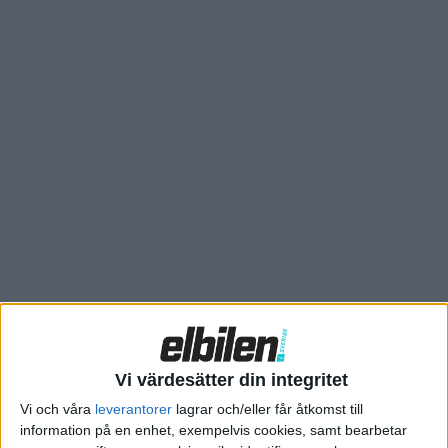
sålda bil Tesla Model Y.
Med den tar BYD också ett kliv upp vad gäller tekniken och
sjölejonet kan ladda betydligt snabbare än tillverkarens
tidigare lanserade modeller här. Den använder BYD:s senaste
elbilslattform 3.0 Evo och tillverkarens egna LFP-batteri Blade
med cellerna monterade direkt i bilens bärande struktur och
bidrar till att sänka vikten.
Vi värdesätter din integritet
Vi och våra
leverantorer
lagrar och/eller får åtkomst till
information på en enhet, exempelvis cookies, samt bearbetar