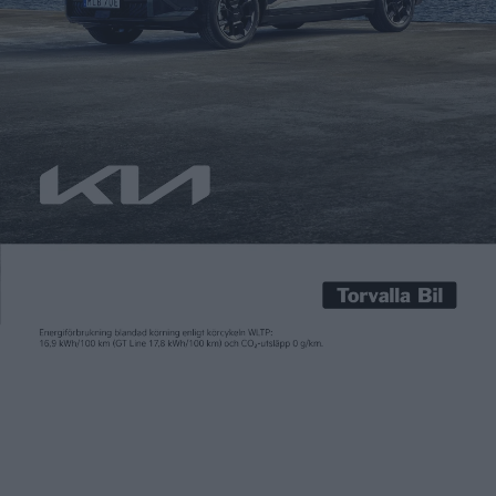
Carl Undéhn
8 okt 2024
Under den senaste upplagan av bilsalongen i Paris för två år
sedan dominerade de kinesiska tillverkarna på mässgolvet. Vid
årets mässa, som drar igång nästa vecka, kommer flera
europeiska tillverkare och även Tesla att vara på plats. Men så
klart även kinesiska märken som BYD. De kommer bland annat
premiärvisa den europeiska versioner av sin […]
Under den senaste upplagan av bilsalongen i Paris för två år
sedan dominerade de kinesiska tillverkarna på mässgolvet. Vid
årets mässa, som drar igång nästa vecka, kommer flera
europeiska tillverkare och även Tesla att vara på plats. Men så
klart även kinesiska märken som BYD. De kommer bland annat
premiärvisa den europeiska versioner av sin 4,83 meter långa
elsuv Sealion 7 som blir en utmanare till Sveriges just nu mest