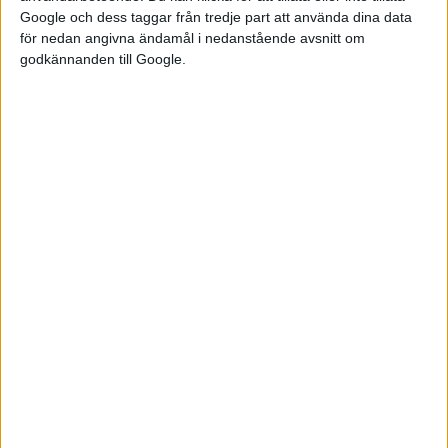
Google och dess taggar från tredje part att använda dina data
Om alla tre versioner är tänkta att lanseras i Europa är ännu
för nedan angivna ändamål i nedanstående avsnitt om
oklart. Det har heller inte meddelats något lanseringsdatum
godkännanden till Google.
eller pris ännu.