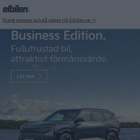
Stäng annons och gå vidare till Elbilen.se ->
Snart premiär för BYD
Sealion 7 med
dubbelladdande teknik