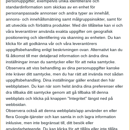
personuppgifter, exempelvis unika identifierare och
standardinformation som skickas av en enhet för
Två batteristorlekar erbjuds, där det mindre på 71,8 kWh ger en
personanpassade annonser och andra typer av innehåll,
räckvidd på 55 mil, enligt den kinesiska körcykeln, och kan
annons- och innehållsmätning samt målgruppsinsikter, samt för
att utveckla och förbättra produkter.
Med din tillåtelse kan vi och
snabbladdas med 170 kW. Med det större batteriet på 80,6 kWh
våra leverantörer använda exakta uppgifter om geografisk
anger BYD en räckvidd i Kina på 61 mil och det kan snabbladdas
positionering och identifiering via skanning av enheten. Du kan
med 240 kW. Tiden för att ladda från 10 till 80 procent anges
klicka för att godkänna vår och våra leverantörers
till 25 minuter. Bilen uppges också komma med en teknik
uppgiftsbehandling enligt beskrivningen ovan. Alternativt kan du
kallad ”dual gun”, där det går att koppla in två laddkablar
få åtkomst till mer detaljerad information och ändra dina
inställningar innan du samtycker eller för att neka samtycke.
samtidigt för att höja laddeffekten till nästan 500 kW.
Observera att viss behandling av dina personuppgifter kanske
inte kräver ditt samtycke, men du har rätt att invända mot sådan
BYD Sealion ska bjuda på komfort med adaptiva dämpare och
uppgiftsbehandling. Dina inställningar gäller endast den här
ett egenutvecklat system för att hålla karossen upprätt även
webbplatsen. Du kan när som helst ändra dina preferenser eller
vid extrem körning. Instegsversionen är bakhjulsdriven med en
dra tillbaka ditt samtycke genom att gå tillbaka till denna
elmotor på 170 kW (231 hk), samt ytterligare en bakhjulsdriven
webbplats och klicka på knappen "Integritet" längst ned på
version med en effekt på 320 kW (313 hk). Utöver det finns det
webbsidan.
Observera också att denna webbplats/app använder en eller
en fyrhjulsdriven version med dubbla elmotorer som har en
flera Google-tjänster och kan samla in och lagra information
gemensam effekt på 390 kW (530 hk). Med det ska 0-100 km/h
inklusive, men inte begränsat till, ditt besök eller
vara avklarat på 4,2 sekunder.
användarbeteende. Du kan klicka för att tillåta eller inte tillåta