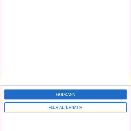
10 jun 2026
Laddpris avslöjat: det kostar Byd:s
ultrasnabba Flash Charger
GODKÄNN
nyheter
FLER ALTERNATIV