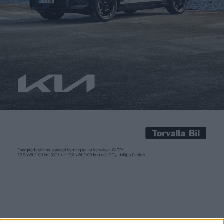
Carl Undéhn
11 nov 2021
Förra veckan fick vi veta fler detaljer kring Toyotas kommande
elsuv bZ4X. Den delar mycket teknik med Subarus modell
Solterra då de båda tillverkarna har gått samman under
mottot ”Låt oss inleda en vänskaplig rivalitet” i utvecklingen
av elbilar. Hittills har vi endast fått några bilder på Solterra.
Men nu släpper även Subaru mer information […]
Förra veckan fick vi veta fler detaljer kring Toyotas kommande
elsuv bZ4X. Den delar mycket teknik med Subarus modell
Solterra då de båda tillverkarna har gått samman under
mottot ”Låt oss inleda en vänskaplig rivalitet” i utvecklingen
av elbilar.
Hittills har vi endast fått några bilder på Solterra. Men nu
släpper även Subaru mer information med tekniska detaljer
kring modellen. Som väntat känns det mesta igen från Toyota