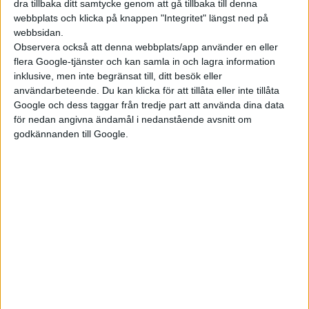
dra tillbaka ditt samtycke genom att gå tillbaka till denna
webbplats och klicka på knappen "Integritet" längst ned på
Toyota har endast angett en räckvidd på 45 mil för sin elsuv,
webbsidan.
men det ser alltså ut som att Subaru Solterra kommer kunna
Observera också att denna webbplats/app använder en eller
ta sig något längre på en laddning.
flera Google-tjänster och kan samla in och lagra information
inklusive, men inte begränsat till, ditt besök eller
När det kommer till själva laddningen nämnde Subaru inga
användarbeteende. Du kan klicka för att tillåta eller inte tillåta
Google och dess taggar från tredje part att använda dina data
detaljer. Förmodligen kommer Solterra precis som bZ4X kunna
för nedan angivna ändamål i nedanstående avsnitt om
ladda med 150 kW.
godkännanden till Google.