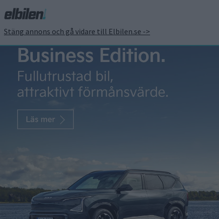
Stäng annons och gå vidare till Elbilen.se ->
Subaru berättar mer om
elsuven Solterra