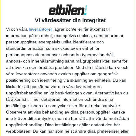
bZ4X, både på utsidan och under karossen. Subaru Solterra har
däremot en något annorlunda grill och andra strålkastare.
Vi värdesätter din integritet
Vi och våra
leverantorer
lagrar och/eller får åtkomst till
information på en enhet, exempelvis cookies, samt bearbetar
personuppgifter, exempelvis unika identifierare och
standardinformation som skickas av en enhet för
personanpassade annonser och andra typer av innehåll,
annons- och innehållsmätning samt målgruppsinsikter, samt för
att utveckla och förbättra produkter.
Med din tillåtelse kan vi och
våra leverantörer använda exakta uppgifter om geografisk
positionering och identifiering via skanning av enheten. Du kan
klicka för att godkänna vår och våra leverantörers
uppgiftsbehandling enligt beskrivningen ovan. Alternativt kan du
Subarus elsuv får ett batteripaket på 71,4 kWh och erbjuds med
få åtkomst till mer detaljerad information och ändra dina
antingen framhjulsdrift och 204 hästkrafter eller fyrhjulsdrift
inställningar innan du samtycker eller för att neka samtycke.
Observera att viss behandling av dina personuppgifter kanske
från två elmotorer som då ger bilen en total effekt på 218
inte kräver ditt samtycke, men du har rätt att invända mot sådan
hästkrafter. Räckvidden för den framhjulsdrivna versionen
uppgiftsbehandling. Dina inställningar gäller endast den här
anges vara 53 mil och väljer du fyrhjulsdrift sjunker den till 46
webbplatsen. Du kan när som helst ändra dina preferenser eller
mil.