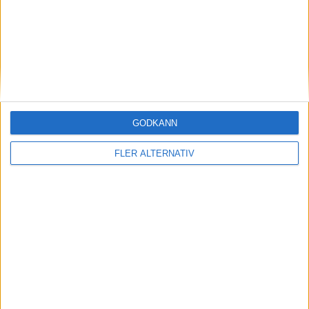
7 aug 2026
GODKÄNN
AMG-teknik bevisar sig på Ringen – rekord för
Mercedes-AMG CLA 45
FLER ALTERNATIV
nyheter