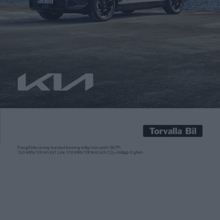
Carl Undéhn
22 jan 2024
Med tanke på väderförhållandet i hela landet är det svårt att få
sommarkänslor en dag som denna. Men vid elbilsmässan
eCarExpo i Friends Arena i Stockholm 2-4 februari är oddsen
bättre. I alla fall vid MG:s monter, för där kommer något så
ovanligt som en öppen, eldriven roadster finnas på plats. På
mässan är det […]
Med tanke på väderförhållandet i hela landet är det svårt att få
sommarkänslor en dag som denna. Men vid elbilsmässan
eCarExpo i Friends Arena i Stockholm
2-4 februari är oddsen
bättre. I alla fall vid MG:s monter, för där kommer något så
ovanligt som en öppen, eldriven roadster finnas på plats.
På mässan är det nämligen dags för Sverigepremiär av MG
Cyberster. En modell som ska återkoppla till märkets sportiga
rötter när MG – som idag ägs av kinesiska SAIC – firar 100