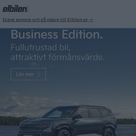
Stäng annons och gå vidare till Elbilen.se ->
Sverigepremiär för MG
Cyberster vid eCarExpo