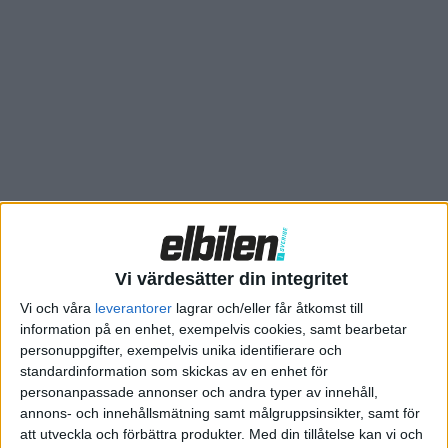
årsjubileum i år. Proportionerna är ett skolboksexempel på en
öppen sportbil med en markant motorhuv, skarpt sluttande
vindruta och ett kort bakparti. Till det kommer elektriskt
manövrerade lambodörrar.
Cyberster kommer med en elmotor bak och 340 hästkrafter
eller fyrhjulsdrift med två elmotorer som tillsammans ger
bilen 544 hästkrafter. Den senare varianten ska klara 0–100
km/h på omkring 3 sekunder. Batteriet är på 77 kWh som ska
ge en räckvidd på knappt 60 mil. I alla fall enligt den förlåtande
kinesiska körcykeln.
Vi värdesätter din integritet
Vi och våra
leverantorer
lagrar och/eller får åtkomst till
information på en enhet, exempelvis cookies, samt bearbetar
personuppgifter, exempelvis unika identifierare och
standardinformation som skickas av en enhet för
personanpassade annonser och andra typer av innehåll,
annons- och innehållsmätning samt målgruppsinsikter, samt för
att utveckla och förbättra produkter.
Med din tillåtelse kan vi och