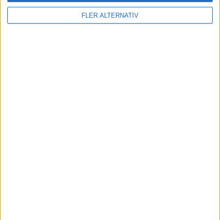
Läs mer
FLER ALTERNATIV
nyheter
7 aug 2026
Studie: Förbränningsbilar borde skrotas direkt
nyheter