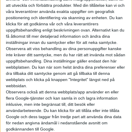
som båt.
att utveckla och förbättra produkter.
Med din tillåtelse kan vi och
våra leverantörer använda exakta uppgifter om geografisk
positionering och identifiering via skanning av enheten. Du kan
klicka för att godkänna vår och våra leverantörers
uppgiftsbehandling enligt beskrivningen ovan. Alternativt kan du
få åtkomst till mer detaljerad information och ändra dina
inställningar innan du samtycker eller för att neka samtycke.
Observera att viss behandling av dina personuppgifter kanske
inte kräver ditt samtycke, men du har rätt att invända mot sådan
uppgiftsbehandling. Dina inställningar gäller endast den här
webbplatsen. Du kan när som helst ändra dina preferenser eller
dra tillbaka ditt samtycke genom att gå tillbaka till denna
webbplats och klicka på knappen "Integritet" längst ned på
webbsidan.
Observera också att denna webbplats/app använder en eller
flera Google-tjänster och kan samla in och lagra information
inklusive, men inte begränsat till, ditt besök eller
användarbeteende. Du kan klicka för att tillåta eller inte tillåta
Google och dess taggar från tredje part att använda dina data
för nedan angivna ändamål i nedanstående avsnitt om
godkännanden till Google.