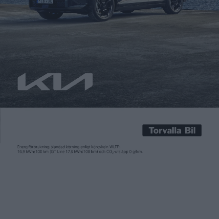
Carl Undéhn
19 dec 2023
Att Teslas Cybertruck med sin kaross i rostfritt stål kan stå
emot en hel del tuff terräng råder det inget tvivel om. Med ett
modifikationskit vill Tesla nu även göra så att den som har en
Cybertruck ska kunna använda den som båt. I alla fall under en
kortare tur på omkring 100 meter. Det […]
Att Teslas Cybertruck med sin kaross i rostfritt stål kan stå
emot en hel del tuff terräng råder det inget tvivel om. Med ett
modifikationskit vill Tesla nu även göra så att den som har en
Cybertruck ska kunna använda den som båt. I alla fall under en
kortare tur på omkring 100 meter.
Det meddelade Teslas chef Elon Musk på plattformen X. Och
det verkar som att bilen redan i sitt grundutförande är väl
förberedd för att ge sig ut i sjön. Cybertruck har ett ”Wade