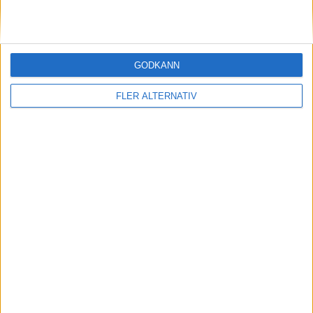
29 jun 2026
GODKÄNN
Upp för Tesla, skakigt för VW – skilda världar i
de tyska bilfabrikerna
FLER ALTERNATIV
Läs mer
nyheter