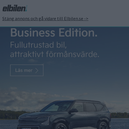
Stäng annons och gå vidare till Elbilen.se ->
Tesla Cybertruck kan
modifieras för att bli en
båt