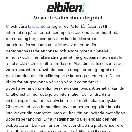
levererade bilar är målet till år 2030 att producera 20 miljoner
bilar årligen.
Vi värdesätter din integritet
Enligt den globala produktionschefen Tom Zhu ligger
Vi och våra
leverantorer
lagrar och/eller får åtkomst till
kapaciteten idag på två miljoner bilar årligen. I framtiden ska
information på en enhet, exempelvis cookies, samt bearbetar
personuppgifter, exempelvis unika identifierare och
det däremot rulla av en ny Tesla från bandet var 45:e sekund.
standardinformation som skickas av en enhet för
personanpassade annonser och andra typer av innehåll,
För att nå dit räknar Teslas finanschef Zach Kirkhorn med
annons- och innehållsmätning samt målgruppsinsikter, samt för
investeringar på svindlande 175 miljarder dollar, eller 1,8
att utveckla och förbättra produkter.
Med din tillåtelse kan vi och
biljoner kronor.
våra leverantörer använda exakta uppgifter om geografisk
positionering och identifiering via skanning av enheten. Du kan
Rent konkret vill tesla öka produktionen genom optimerade
klicka för att godkänna vår och våra leverantörers
tillverkningsmetoder och fler fabriker. Bland annat
uppgiftsbehandling enligt beskrivningen ovan. Alternativt kan du
bekräftades planerna på en ny fabrik i Mexiko.
få åtkomst till mer detaljerad information och ändra dina
inställningar innan du samtycker eller för att neka samtycke.
Mer effektiv tillverkning ska också leda till sänkta priser. Med
Observera att viss behandling av dina personuppgifter kanske
plattformen för nästa generations elbilar vill Tesla sänka
inte kräver ditt samtycke, men du har rätt att invända mot sådan
uppgiftsbehandling. Dina inställningar gäller endast den här
tillverkningskostnaden med hälften. Som exempel nämndes
webbplatsen. Du kan när som helst ändra dina preferenser eller
också arbetet med att utveckla en ny och billigare drivlina med
dra tillbaka ditt samtycke genom att gå tillbaka till denna