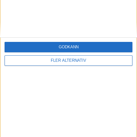
7 aug 2026
GODKÄNN
AMG-teknik bevisar sig på Ringen – rekord för
Mercedes-AMG CLA 45
FLER ALTERNATIV
nyheter