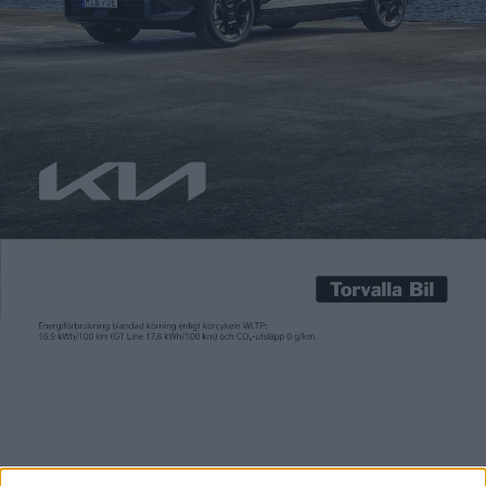
Carl Undéhn
2 mar 2023
Under natten sände Tesla presentationen för eventet Investor
Day där tillverkaren berättade om planerna framåt. Konkreta
detaljer kring nya modeller bjöds det inte på. Men att de
kommer står klart, för Tesla planerar att skala upp
produktionen ordentligt. Efter att Tesla förra året för första
gången lyckade knäcka miljonvallen med 1,37 miljoner
levererade bilar är […]
Under natten sände Tesla presentationen för eventet Investor
Day där tillverkaren berättade om planerna framåt. Konkreta
detaljer kring nya modeller bjöds det inte på.
Men att de kommer står klart, för Tesla planerar att skala upp
produktionen ordentligt. Efter att Tesla förra året för första
gången lyckade knäcka miljonvallen med 1,37 miljoner