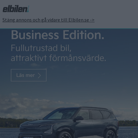
Stäng annons och gå vidare till Elbilen.se ->
Tesla vill bygga 20
miljoner bilar om året
2030