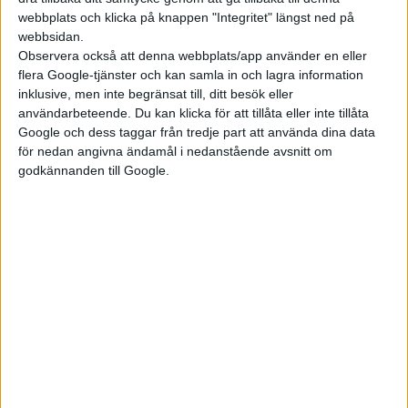
en elmotor utan sällsynta jordarter.
webbplats och klicka på knappen "Integritet" längst ned på
webbsidan.
Tesla vill också frångå dagens standard med ett 12-
Observera också att denna webbplats/app använder en eller
voltssystem för bilens elektronik och i stället använda ett 48-
flera Google-tjänster och kan samla in och lagra information
voltssystem. Också det är steg i effektiviseringen och jakten på
inklusive, men inte begränsat till, ditt besök eller
användarbeteende. Du kan klicka för att tillåta eller inte tillåta
att sänka kostnaden.
Google och dess taggar från tredje part att använda dina data
Tillsammans ska förändringarna göra det möjligt att sälja en
för nedan angivna ändamål i nedanstående avsnitt om
godkännanden till Google.
elbil med ett pris från 25 000 dollar, omkring 250 000 kronor.
Under Investor Day tog Tesla också ett större grepp med fokus
på företagets verksamheter kring energiförsörjning. I Texas
inleds bland annat ett försök med ett fast pris på 30 dollar i
månaden som låter elbilsägare ladda hur mycket de vill på
natten.
Förutom målet att bli världens största biltillverkare (Toyota
byggde förra året 10,61 miljoner fordon) återupprepade Tesla
visionen om att bli en drivande aktör i omställningen till grön