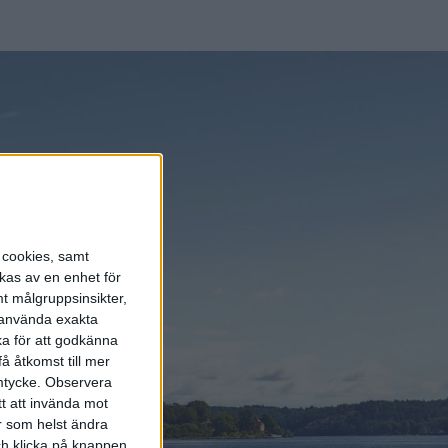
nu på att
 det att
tet. Utöver
s cookies, samt
kas av en enhet för
t målgruppsinsikter,
r använda exakta
ka för att godkänna
å åtkomst till mer
mtycke.
Observera
tt att invända mot
r som helst ändra
och klicka på knappen