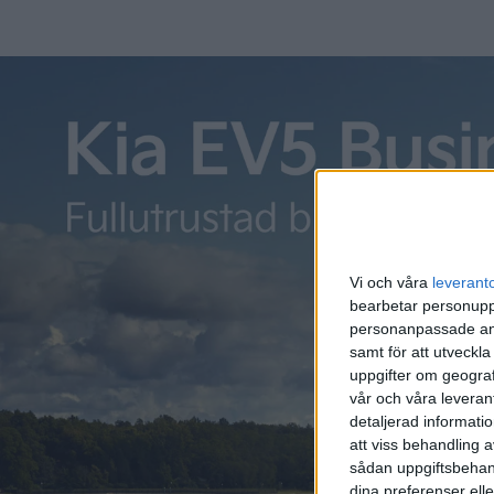
Audi A2 kom med en välvd taklinje som ser ut att bli kvar e
formen på taket bidrar till modellens aerodynamiska egens
simulera vindhastigheter på upp till 300 km/h för att anpa
det testas bilen också på vägar i Tyskland för att balans
Vi och våra
leverant
bearbetar personuppg
personanpassade ann
samt för att utveckla
uppgifter om geograf
vår och våra leverant
detaljerad informati
att viss behandling 
sådan uppgiftsbehand
dina preferenser elle