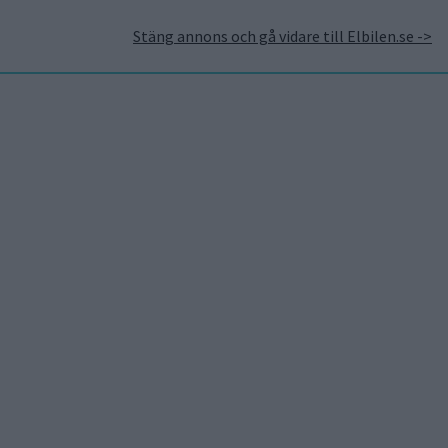
Stäng annons och gå vidare till Elbilen.se ->
takt
Annonsera hos Elbilen
Tidningsarkivet
Prenumerera
Mest lästa
5 aug 2026
Uppgift: då kommer Volvos
nya eldrivna volymmodell
EX50
6 aug 2026
Nu även Byd – då vill jätten
tillverka solid state-
batterier
6 aug 2026
Volvokoncernen samarbetar
med Toyota kring vätgas för