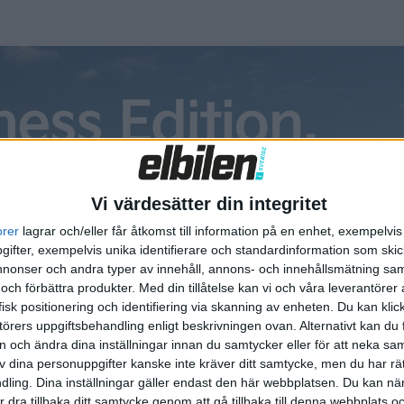
nligt den teaserbild som släpptes tidigare i år. Audi trycker 
kaper som har testats vid tillverkarens vindtunnel. Där går
ssa bilens form för minskat vindbrus och buller samt stabili
era chassi och assistanssystem.
Vi värdesätter din integritet
orer
lagrar och/eller får åtkomst till information på en enhet, exempelvi
ifter, exempelvis unika identifierare och standardinformation som skic
onser och andra typer av innehåll, annons- och innehållsmätning sam
 och förbättra produkter.
Med din tillåtelse kan vi och våra leverantöre
isk positionering och identifiering via skanning av enheten. Du kan klic
örers uppgiftsbehandling enligt beskrivningen ovan. Alternativt kan du f
on och ändra dina inställningar innan du samtycker eller för att neka sa
av dina personuppgifter kanske inte kräver ditt samtycke, men du har rä
ling. Dina inställningar gäller endast den här webbplatsen. Du kan nä
r dra tillbaka ditt samtycke genom att gå tillbaka till denna webbplats 