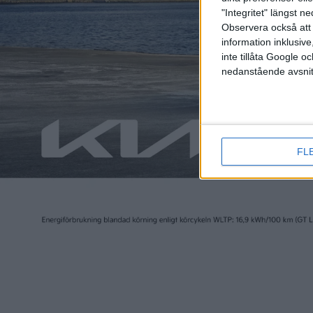
"Integritet" längst 
Observera också att 
information inklusive,
inte tillåta Google 
nedanstående avsnit
FL
Relaterat innehåll
nyheter
nyheter