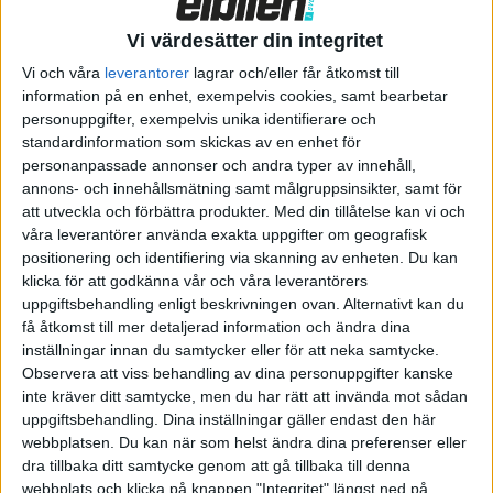
Genom att modifiera en vanlig förbränningsmotor visar
Toyota att det är möjligt att köra den direkt på komprimerad
Vi värdesätter din integritet
vätgas.
Vi och våra
leverantorer
lagrar och/eller får åtkomst till
information på en enhet, exempelvis cookies, samt bearbetar
Det handlar om en trecylindrig turbomatad motor på 1 618 cc
personuppgifter, exempelvis unika identifierare och
som Toyota nu har installerat i en tävlingsbil baserad på
standardinformation som skickas av en enhet för
Corolla Sport. För att demonstrera tekniken med
personanpassade annonser och andra typer av innehåll,
annons- och innehållsmätning samt målgruppsinsikter, samt för
vätgasmotorn ska bilen delta i tävlingsserien Super Taikyu
att utveckla och förbättra produkter.
Med din tillåtelse kan vi och
som börjar i Japan i maj.
våra leverantörer använda exakta uppgifter om geografisk
positionering och identifiering via skanning av enheten. Du kan
I vanliga fall används vätgas med en bränslecell där vätgasen
klicka för att godkänna vår och våra leverantörers
omvandlas till elektricitet när det reagerar med syre. Genom
uppgiftsbehandling enligt beskrivningen ovan. Alternativt kan du
det drivs sedan en elmotor för att på så sätt kunna köra till
få åtkomst till mer detaljerad information och ändra dina
exempel Toyotas vätgasbil Mirai.
inställningar innan du samtycker eller för att neka samtycke.
Observera att viss behandling av dina personuppgifter kanske
Med den nya tekniken hoppar de över steget med en
inte kräver ditt samtycke, men du har rätt att invända mot sådan
uppgiftsbehandling. Dina inställningar gäller endast den här
bränslecell och driver istället motorn med komprimerade
webbplatsen. Du kan när som helst ändra dina preferenser eller
vätgas istället för bensin. Enligt Toyota ska det även ge bättre
dra tillbaka ditt samtycke genom att gå tillbaka till denna
prestanda än när motorn går på bensin och samtidigt behålla
webbplats och klicka på knappen "Integritet" längst ned på