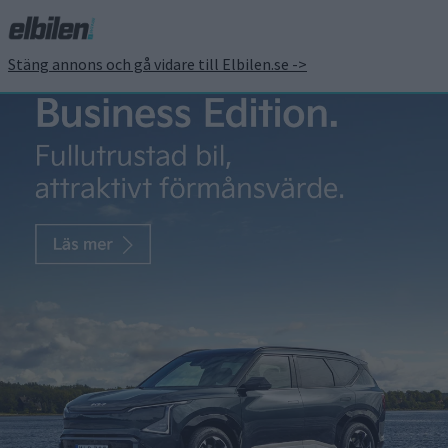
Stäng annons och gå vidare till Elbilen.se ->
Toyota ska tävla med
vätgasdriven
förbränningsmotor