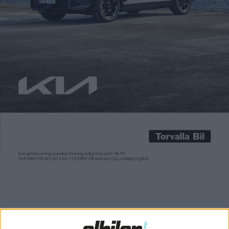
Carl Undéhn
23 apr 2021
Även om Toyota nyligen presenterade ett koncept på den
kommande elbilen bZ4X spelar vätgas fortsatt en viktigt roll
för den japanska tillverkaren. Så viktig att de nu tar
utvecklingen ett steg längre och visar upp en vätgasmotor.
Genom att modifiera en vanlig förbränningsmotor visar
Toyota att det är möjligt att köra den direkt på komprimerad
[…]
Även om Toyota nyligen presenterade ett koncept på den
kommande elbilen bZ4X spelar vätgas fortsatt en viktigt roll
för den japanska tillverkaren.
Så viktig att de nu tar utvecklingen ett steg längre och visar
upp en vätgasmotor.