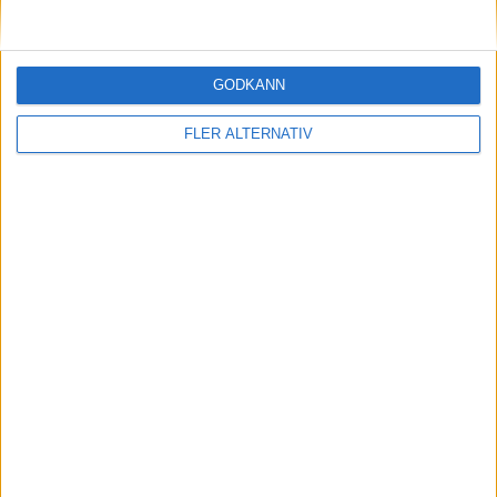
AMG-teknik bevisar sig på Ringen – rekord för
Mercedes-AMG CLA 45
GODKÄNN
nyheter
FLER ALTERNATIV
7 aug 2026
EU-plan: V2G-krav ska göra elbilar till del av
energisystemet