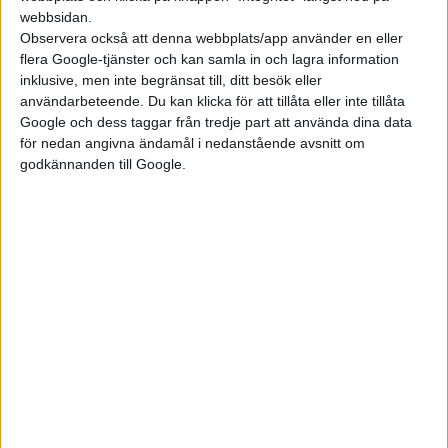
”körglädjen, inklusive ljud och vibrationer”.
webbsidan.
Observera också att denna webbplats/app använder en eller
Till skillnad från Mirai, som endast släpper ut vattenånga,
flera Google-tjänster och kan samla in och lagra information
uppstår det däremot vissa utsläpp från förbränning av oljan i
inklusive, men inte begränsat till, ditt besök eller
motorn även när den körs på komprimerad vätgas.
användarbeteende. Du kan klicka för att tillåta eller inte tillåta
Google och dess taggar från tredje part att använda dina data
Toyota säger att de ska fortsätta utveckla tekniken som kan
för nedan angivna ändamål i nedanstående avsnitt om
godkännanden till Google.
komma att användas i framtida modeller.