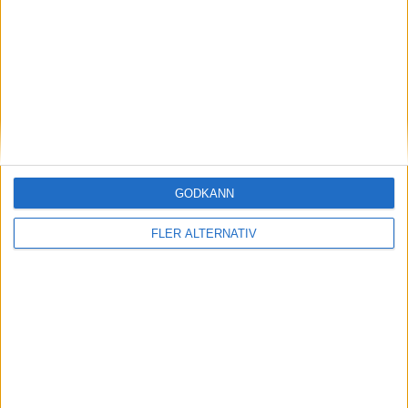
15 jun 2026
Tidigast 2030 – CATL behöver mer tid för solid
state-batterier
nyheter
GODKÄNN
FLER ALTERNATIV
11 jun 2026
Dodge och Factorial testar solid state-celler i
eldriven muskelbil