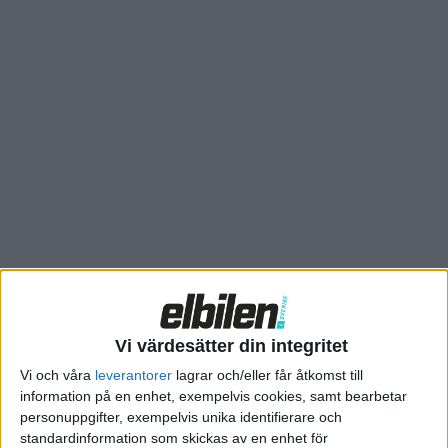
fast i stället för flytande elektrolyt även snabbare laddning
och mer säkerhet. Ännu har ingen lyckats få till
volymtillverkning av solid state-batterier, men Toyota anses
ligga i framkant av utvecklingen.
Vi värdesätter din integritet
Vi och våra
leverantorer
lagrar och/eller får åtkomst till
information på en enhet, exempelvis cookies, samt bearbetar
personuppgifter, exempelvis unika identifierare och
Prototyp av ett solid state-batteri från Toyota.
standardinformation som skickas av en enhet för