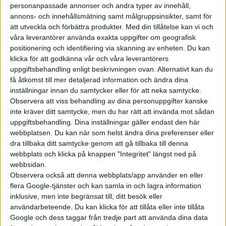
personanpassade annonser och andra typer av innehåll,
annons- och innehållsmätning samt målgruppsinsikter, samt för
att utveckla och förbättra produkter.
Med din tillåtelse kan vi och
Nu meddelar Toyota en något oväntad partner för sin
våra leverantörer använda exakta uppgifter om geografisk
positionering och identifiering via skanning av enheten. Du kan
storskaliga tillverkning av solid state-batterier. Nämligen det
klicka för att godkänna vår och våra leverantörers
japanska oljebolaget Idemitsu. Tillsammans med Toyota ska
uppgiftsbehandling enligt beskrivningen ovan. Alternativt kan du
de utveckla solid state-batterier som ska lanseras 2027 eller
få åtkomst till mer detaljerad information och ändra dina
2028 och börja masstillverkas efter det.
inställningar innan du samtycker eller för att neka samtycke.
Observera att viss behandling av dina personuppgifter kanske
Orsaken till samarbetet är att oljebolaget Idemitsu bedriver
inte kräver ditt samtycke, men du har rätt att invända mot sådan
utveckling av en fast elektrolyt baserad på sulfid. Toyota
uppgiftsbehandling. Dina inställningar gäller endast den här
beskriver det som ”ett lovande material för att uppnå hög
webbplatsen. Du kan när som helst ändra dina preferenser eller
dra tillbaka ditt samtycke genom att gå tillbaka till denna
kapacitet och effekt för elbilsbatterier” och att det lämpar sig
webbplats och klicka på knappen "Integritet" längst ned på
väl för masstillverkning.
webbsidan.
Observera också att denna webbplats/app använder en eller
flera Google-tjänster och kan samla in och lagra information
inklusive, men inte begränsat till, ditt besök eller
användarbeteende. Du kan klicka för att tillåta eller inte tillåta
Google och dess taggar från tredje part att använda dina data