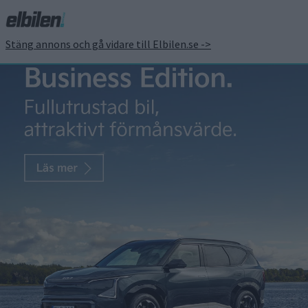
Stäng annons och gå vidare till Elbilen.se ->
Toyota tillverkar solid
state-batterier med
oljebolag