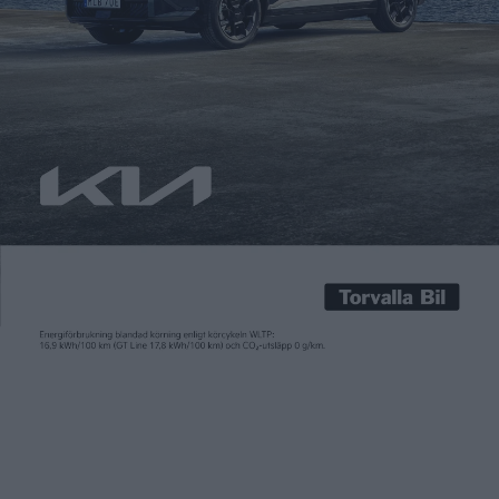
Carl Undéhn
12 okt 2023
2026 lanserar Toyota en ny generation elbilar. Samtidigt
arbetar den japanska tillverkaren på utvecklingen av olika
typer av batterier som ska täcka upp olika fordons behov.
Bland annat planerar Toyota att 2027 lansera en första modell
med solid state-batterier som ska få en räckvidd på 100 mil.
Förutom längre räckvidder erbjuder solid state-batterier med
fast […]
2026 lanserar Toyota en ny generation elbilar. Samtidigt
arbetar den japanska tillverkaren på utvecklingen av olika
typer av batterier som ska täcka upp olika fordons behov.
Bland annat planerar Toyota att 2027 lansera en första modell
med solid state-batterier som ska få en räckvidd på 100 mil.
Förutom längre räckvidder erbjuder solid state-batterier med