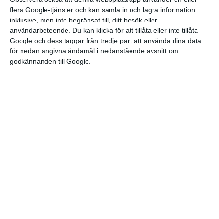
flera Google-tjänster och kan samla in och lagra information
I en kommentar till Financial Times beskriver Matthias
inklusive, men inte begränsat till, ditt besök eller
Schmidt siffrorna som bevis för en fortsättning på
användarbeteende. Du kan klicka för att tillåta eller inte tillåta
Google och dess taggar från tredje part att använda dina data
”dödsmarschen för dieseln” som började 2015 med avslöjandet
för nedan angivna ändamål i nedanstående avsnitt om
att Volkswagen fuskat med utsläpp vid mätningar.
godkännanden till Google.
Han säger också att det ” fick VW att utarbeta de första
planerna för ID.3 inom 30 dagar efter att skandalen
uppdagades”, utan att närmare gå in på detalj.