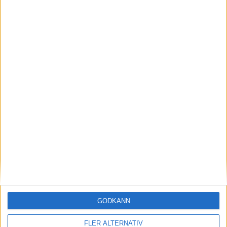
7 aug 2026
AMG-teknik bevisar sig på Ringen – rekord för
Mercedes-AMG CLA 45
nyheter
GODKÄNN
FLER ALTERNATIV