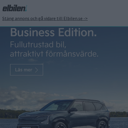
Stäng annons och gå vidare till Elbilen.se ->
Trendbrott: elbilar gick
om diesel i december