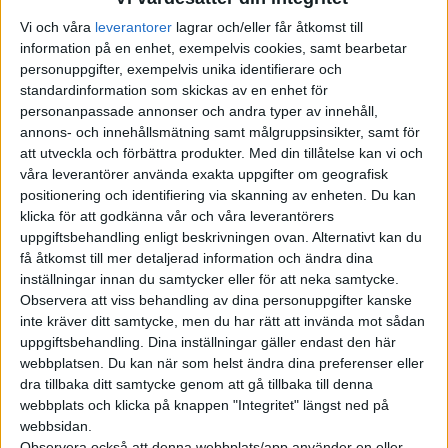
nybilsförsäljningen i Europa. Därmed gick elbilar om
Vi och våra
leverantorer
lagrar och/eller får åtkomst till
dieselbilarna, som stod för 19 procent inklusive elektrifierade
information på en enhet, exempelvis cookies, samt bearbetar
dieselmodeller med eldrift.
personuppgifter, exempelvis unika identifierare och
standardinformation som skickas av en enhet för
Det rapporterar
Financial Times
och hänvisar till den ännu inte
personanpassade annonser och andra typer av innehåll,
annons- och innehållsmätning samt målgruppsinsikter, samt för
presenterade slutrapporten för 2021 från Matthias Schmidt.
att utveckla och förbättra produkter.
Med din tillåtelse kan vi och
Ökningen förklaras med de miljöpremier för elbilar som
våra leverantörer använda exakta uppgifter om geografisk
erbjuds i olika länder, men också det faktum att Tesla lyckades
positionering och identifiering via skanning av enheten. Du kan
leverera över förväntan trots den rådande bristen på
klicka för att godkänna vår och våra leverantörers
halvledare.
uppgiftsbehandling enligt beskrivningen ovan. Alternativt kan du
få åtkomst till mer detaljerad information och ändra dina
Bara i december såldes 176 000 elbilar på de 19 europeiska
inställningar innan du samtycker eller för att neka samtycke.
Observera att viss behandling av dina personuppgifter kanske
marknader som ingår i rapporten. Det är en ny toppnotering
inte kräver ditt samtycke, men du har rätt att invända mot sådan
för en enskild månad och en ökning på sex procent jämfört
uppgiftsbehandling. Dina inställningar gäller endast den här
med året innan. Omkring 10 000 av dem registrerades i Sverige,
webbplatsen. Du kan när som helst ändra dina preferenser eller
enligt statistik från Bil Sweden.
dra tillbaka ditt samtycke genom att gå tillbaka till denna
webbplats och klicka på knappen "Integritet" längst ned på
Försäljningen av dieselbilar kom i december upp i knappt 160
webbsidan.
000 exemplar totalt i Europa.
Observera också att denna webbplats/app använder en eller