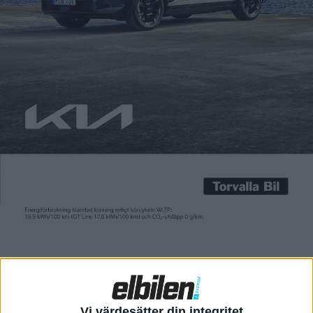
Carl Undéhn
17 jan 2022
När bilanalytikern Matthias Schmidt räknade samman
bilförsäljningen i Europa under tolvmånadersperioden oktober
2020 till november 2021 utgjorde rena elbilar för första
gången tio procent. Det beskrevs då som en milstolpe – och nu
är det dags för nästa. I december förra året stod rena elbilar
för över 20 procent av nybilsförsäljningen i Europa. Därmed
gick […]
När bilanalytikern
Matthias Schmidt
räknade samman
bilförsäljningen i Europa under tolvmånadersperioden oktober
2020 till november 2021 utgjorde rena elbilar för första
gången tio procent.
Det beskrevs då som en milstolpe – och nu är det dags för
nästa.
I december förra året stod rena elbilar för över 20 procent av
Vi värdesätter din integritet