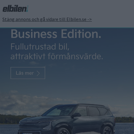
Stäng annons och gå vidare till Elbilen.se ->
Var tredje nyregistrering
var en elbil i juni