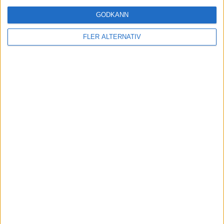
nyheter
GODKÄNN
FLER ALTERNATIV
10 aug 2026
Bilder visar – så blir designen av nya Smart #2
nyheter