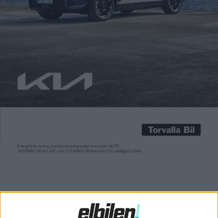
Carl Undéhn
1 jul 2022
När branschorganisationen Mobility Sweden nu släpper siffror
över nybilsregistreringen i juni visar de på fortsatt minskning.
Jämfört med samma månad året innan sjönk antalet
registreringar med hela 28 procent. Men andelen elbilarna
fortsätter att öka och det är de helt eldrivna modellerna som
ökar mest. – Andelen laddbara bilar, dvs elbilar och
laddhybrider, uppgick till 55 […]
När branschorganisationen Mobility Sweden nu släpper siffror
över nybilsregistreringen i juni visar de på fortsatt minskning.
Jämfört med samma månad året innan sjönk antalet
registreringar med hela 28 procent.
Men andelen elbilarna fortsätter att öka och det är de helt
eldrivna modellerna som ökar mest.
– Andelen laddbara bilar, dvs elbilar och laddhybrider, uppgick