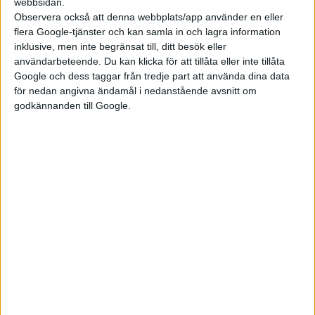
webbsidan.
144 182 nya personbilar, vilket är en minskning med nära 17
Observera också att denna webbplats/app använder en eller
procent jämfört med i fjol, säger Sofia Linder som är
flera Google-tjänster och kan samla in och lagra information
chefsekonom hos Mobility Sweden.
inklusive, men inte begränsat till, ditt besök eller
användarbeteende. Du kan klicka för att tillåta eller inte tillåta
Efterfrågan är större än utbudet som lider av störningar av
Google och dess taggar från tredje part att använda dina data
leveranskedjor. Orsakerna är flera, men framför allt kriget i
för nedan angivna ändamål i nedanstående avsnitt om
godkännanden till Google.
Ukraina och nedstängningar i Kina till följd av landets linje att
hindra spridning av corona.
Det ser heller inte ut som att nedgången är på väg vända under
kommande månader.
– Vi bedömer att nedgången i huvudsak kan härledas till det
begränsade utbudet även om vi ser en viss avmattning av den
starka efterfrågan på grund av konjunkturläget, säger Sofia
Linder.