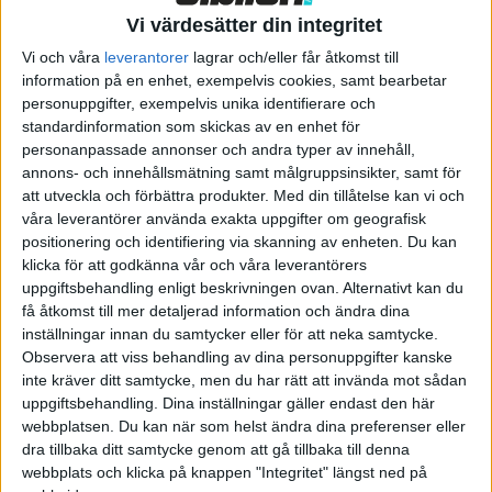
till 55 procent i juni, med en övervikt för elbilarna som stod för
Vi värdesätter din integritet
nära 32 procent av månadens nyregistreringar, säger Sofia
Vi och våra
leverantorer
lagrar och/eller får åtkomst till
Linder som är chefsekonom hos Mobility Sweden.
information på en enhet, exempelvis cookies, samt bearbetar
personuppgifter, exempelvis unika identifierare och
Med 1 876 exemplar var Tesla Model Y den mest registrerade
standardinformation som skickas av en enhet för
elbilen i Sverige. Det är fler än dubbelt så många som juni
personanpassade annonser och andra typer av innehåll,
annons- och innehållsmätning samt målgruppsinsikter, samt för
månads näst mest registrerade elbil, Volkswagen ID.4, med 759
att utveckla och förbättra produkter.
Med din tillåtelse kan vi och
registreringar.
våra leverantörer använda exakta uppgifter om geografisk
positionering och identifiering via skanning av enheten. Du kan
Med totalt 4 147 registrerade exemplar mellan januari och juni
klicka för att godkänna vår och våra leverantörers
intar Teslas elsuv andraplatsen bakom Kia Niro EV med 4 417
uppgiftsbehandling enligt beskrivningen ovan. Alternativt kan du
registrerade exemplar under samma tidsperiod.
få åtkomst till mer detaljerad information och ändra dina
inställningar innan du samtycker eller för att neka samtycke.
Men för bilbranschen i övrigt är det alltså fortsatt nedgång.
Observera att viss behandling av dina personuppgifter kanske
Sett till antal minskade även nyregistreringen av elbilar
inte kräver ditt samtycke, men du har rätt att invända mot sådan
uppgiftsbehandling. Dina inställningar gäller endast den här
jämfört med juni 2021 med 5,4 procent.
webbplatsen. Du kan när som helst ändra dina preferenser eller
– Den dämpade utvecklingen fortsätter på
dra tillbaka ditt samtycke genom att gå tillbaka till denna
webbplats och klicka på knappen "Integritet" längst ned på
personbilsmarknaden och under första halvåret registrerades