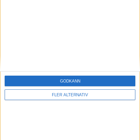
7 aug 2026
GODKÄNN
EU-plan: V2G-krav ska göra elbilar till del av
energisystemet
FLER ALTERNATIV
nyheter