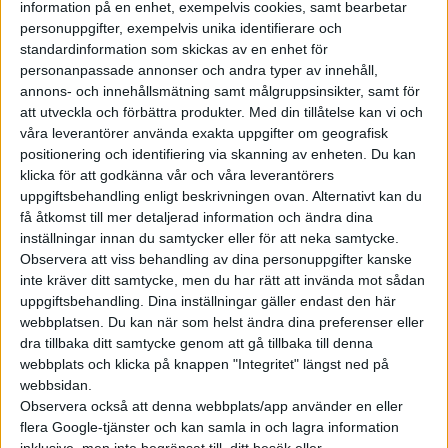
information på en enhet, exempelvis cookies, samt bearbetar
visa hur du ska köra för att få så lång räckvidd som möjligt.
personuppgifter, exempelvis unika identifierare och
Genom att aktivera funktionen minskas också effekten på
standardinformation som skickas av en enhet för
klimatanläggningen för att spara energi.
personanpassade annonser och andra typer av innehåll,
annons- och innehållsmätning samt målgruppsinsikter, samt för
Under appen ligger även en uppdatering av batteriets
att utveckla och förbättra produkter.
Med din tillåtelse kan vi och
våra leverantörer använda exakta uppgifter om geografisk
styrsystem som enligt Volvo också det ska ha fått sig en
positionering och identifiering via skanning av enheten. Du kan
genomgång och blivit bättre för längre räckvidd. Bland annat
klicka för att godkänna vår och våra leverantörers
ska batteriet bättre kunna ta tillvara på energin vid
uppgiftsbehandling enligt beskrivningen ovan. Alternativt kan du
inbromsningar samt en ny funktion för att förvärma
få åtkomst till mer detaljerad information och ändra dina
batterierna inför en resa. Genom att ange ett stopp vid en
inställningar innan du samtycker eller för att neka samtycke.
snabbladdare i Google Maps ska systemet också se till att
Observera att viss behandling av dina personuppgifter kanske
inte kräver ditt samtycke, men du har rätt att invända mot sådan
batteriet har optimal temperatur när du kommer fram för
uppgiftsbehandling. Dina inställningar gäller endast den här
snabbare laddning.
webbplatsen. Du kan när som helst ändra dina preferenser eller
dra tillbaka ditt samtycke genom att gå tillbaka till denna
Exakt hur mycket längre räckvidd som det är möjligt att få i en
webbplats och klicka på knappen "Integritet" längst ned på
XC40 och Polestar 2 efter uppdateringen framgår inte.
webbsidan.
Observera också att denna webbplats/app använder en eller
flera Google-tjänster och kan samla in och lagra information