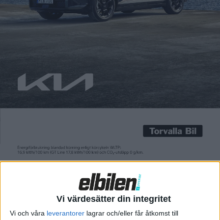
Carl Undéhn
19 okt 2021
I Volvos senaste elbil C40 (som Elbilen precis varit och
provkört) hittas funktionen Range Optimizer som nu även
kommer till XC40 och Polestar 2 genom den senaste
uppdateringen over the air, OTA. Appen ska hjälpa föraren att
köra så energieffektivt som möjligt genom olika staplar som
färgas orangea när förbrukningen blir för hög. Tanken är […]
I Volvos senaste elbil C40 (som Elbilen precis varit och
provkört
) hittas funktionen Range Optimizer som nu även
kommer till XC40 och Polestar 2 genom den senaste
uppdateringen over the air, OTA.
Appen ska hjälpa föraren att köra så energieffektivt som
Vi värdesätter din integritet
möjligt genom olika staplar som färgas orangea när
Vi och våra
leverantorer
lagrar och/eller får åtkomst till
förbrukningen blir för hög. Tanken är att genom det visuellt