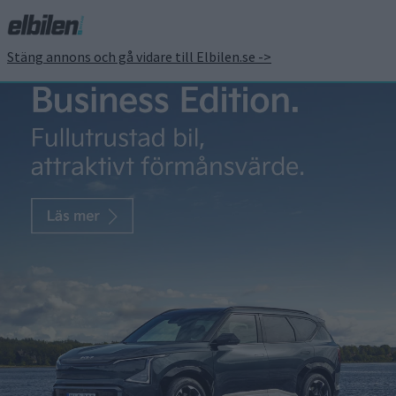
Stäng annons och gå vidare till Elbilen.se ->
Volvo XC40 och Polestar
2 får räckviddsassistent
med senaste OTA