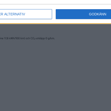
ER ALTERNATIV
GODKÄNN
erige AB och trycks av www.fridholmpartners.se