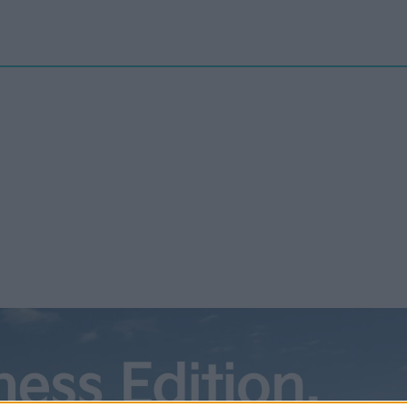
Nyheter
elbilenPLUS
Tester
Magasinet
Krönikor
Podcast
Kon
el S med 100 kWh utan P
kar vara på gång
alar för att Tesla planerar att sälja Model S och X 100D. Hittills
 största batteripaketet bara funnits i performancemodellerna.
ator på Reddit har i alla fall hittat ett 100D-märke utan P i