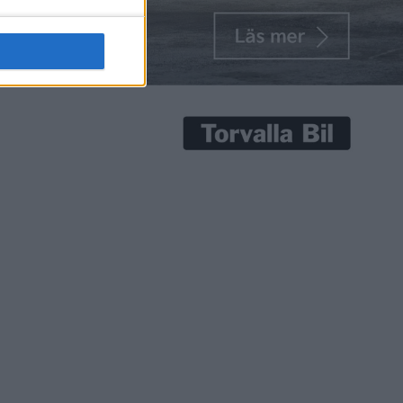
senaste nyheterna!
Prenumerera