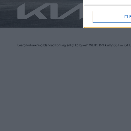
FL
Elbilen i Sverige ägs av Tidningen Elbilen i Sv
Ansvarig utgivare:
Fredrik Sandberg
Adress:
Götgatan 71
116 21 STOCKHOLM