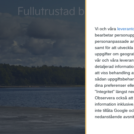
källkode
Vi och våra
leverant
bearbetar personuppg
personanpassade ann
samt för att utveckla
uppgifter om geograf
vår och våra leverant
detaljerad informati
att viss behandling 
sådan uppgiftsbehand
dina preferenser elle
"Integritet" längst 
Observera också att 
information inklusive,
inte tillåta Google 
nedanstående avsnit