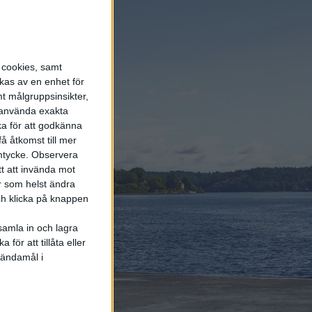
energi enda räddningen
5 aug 2026
LFP-batteri och
kiselkarbid – A2 e-tron är
s cookies, samt
Audis mest effektiva elbil
kas av en enhet för
t målgruppsinsikter,
r använda exakta
4 aug 2026
ka för att godkänna
Porsches nya vd
å åtkomst till mer
bekräftar: Eldrivna 718
mtycke.
Observera
blir av och Taycan lever
vidare
tt att invända mot
r som helst ändra
och klicka på knappen
samla in och lagra
för att tillåta eller
Elbilens
 ändamål i
nyhetsbrev
Håll dig uppdaterad om de