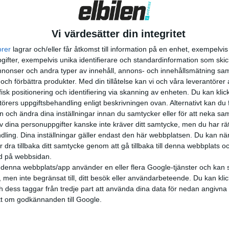
n för Teslas konfigurator, s...
Vi värdesätter din integritet
orer
lagrar och/eller får åtkomst till information på en enhet, exempelvi
ifter, exempelvis unika identifierare och standardinformation som skic
onser och andra typer av innehåll, annons- och innehållsmätning sam
 och förbättra produkter.
Med din tillåtelse kan vi och våra leverantöre
isk positionering och identifiering via skanning av enheten. Du kan klic
örers uppgiftsbehandling enligt beskrivningen ovan. Alternativt kan du f
on och ändra dina inställningar innan du samtycker eller för att neka sa
av dina personuppgifter kanske inte kräver ditt samtycke, men du har rä
ling. Dina inställningar gäller endast den här webbplatsen. Du kan nä
r dra tillbaka ditt samtycke genom att gå tillbaka till denna webbplats 
ned på webbsidan.
denna webbplats/app använder en eller flera Google-tjänster och kan 
 men inte begränsat till, ditt besök eller användarbeteende. Du kan klicka 
och dess taggar från tredje part att använda dina data för nedan angivna
t om godkännanden till Google.