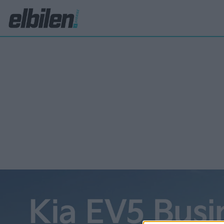
100D
Mod
ver
Mycket t
har det
En moder