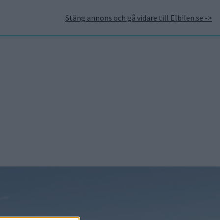
Stäng annons och gå vidare till Elbilen.se ->
takt
Annonsera hos Elbilen
Tidningsarkivet
Prenumerera
Mest lästa
5 aug 2026
Uppgift: då kommer
Volvos nya eldrivna
volymmodell EX50
5 aug 2026
Så räddar solceller
tillverkningen av BMW iX3
5 aug 2026
Krönika: Laddningen blir
dyrare i höst – grön