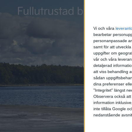
Vi och våra
leverant
bearbetar personuppg
personanpassade ann
samt för att utveckla
uppgifter om geograf
vår och våra leverant
detaljerad informati
att viss behandling 
sådan uppgiftsbehand
dina preferenser elle
"Integritet" längst 
Observera också att 
information inklusive,
inte tillåta Google 
nedanstående avsnit