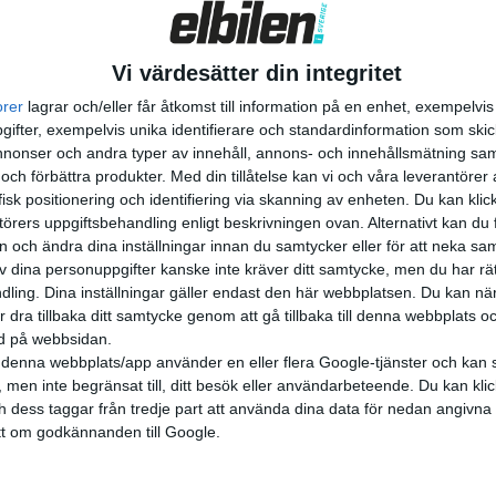
Vi värdesätter din integritet
orer
lagrar och/eller får åtkomst till information på en enhet, exempelvi
ifter, exempelvis unika identifierare och standardinformation som skic
onser och andra typer av innehåll, annons- och innehållsmätning sam
 och förbättra produkter.
Med din tillåtelse kan vi och våra leverantöre
isk positionering och identifiering via skanning av enheten. Du kan klic
örers uppgiftsbehandling enligt beskrivningen ovan. Alternativt kan du f
on och ändra dina inställningar innan du samtycker eller för att neka sa
av dina personuppgifter kanske inte kräver ditt samtycke, men du har rä
ling. Dina inställningar gäller endast den här webbplatsen. Du kan nä
r dra tillbaka ditt samtycke genom att gå tillbaka till denna webbplats 
ned på webbsidan.
denna webbplats/app använder en eller flera Google-tjänster och kan 
 men inte begränsat till, ditt besök eller användarbeteende. Du kan klicka 
och dess taggar från tredje part att använda dina data för nedan angivna
t om godkännanden till Google.