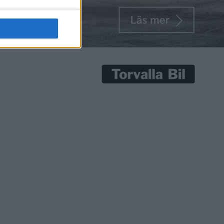
senaste nyheterna!
Prenumerera