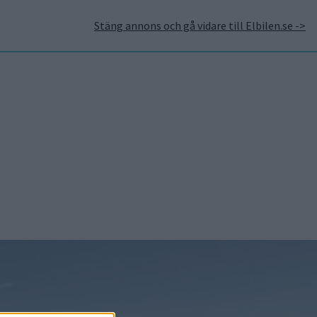
Stäng annons och gå vidare till Elbilen.se ->
takt
Annonsera hos Elbilen
Tidningsarkivet
Prenumerera
Mest lästa
5 aug 2026
Uppgift: då kommer
Volvos nya eldrivna
volymmodell EX50
5 aug 2026
Så räddar solceller
tillverkningen av BMW iX3
6 aug 2026
Nu även Byd – då vill
jätten tillverka solid