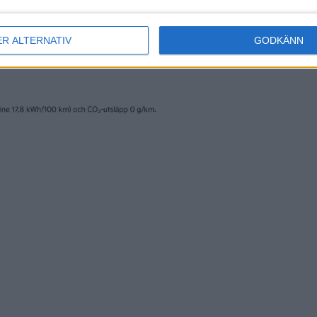
ER ALTERNATIV
GODKÄNN
erige AB och trycks av www.fridholmpartners.se