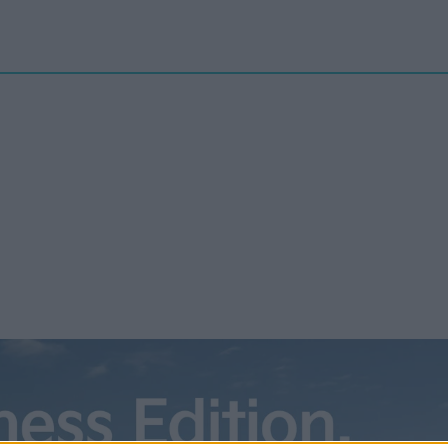
Nyheter
elbilenPLUS
Tester
Magasinet
Krönikor
Podcast
Kon