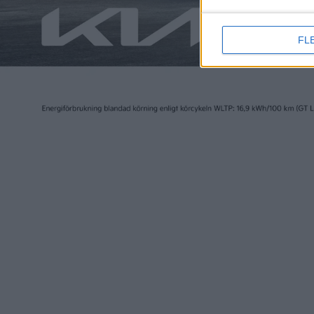
FL
Elbilen i Sverige ägs av Tidningen Elbilen i Sv
Ansvarig utgivare:
Fredrik Sandberg
Adress:
Götgatan 71
116 21 STOCKHOLM