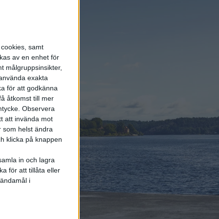
state-batterier
5 aug 2026
Krönika: Laddningen blir
dyrare i höst – grön
s cookies, samt
energi enda räddningen
kas av en enhet för
t målgruppsinsikter,
r använda exakta
6 aug 2026
ka för att godkänna
Volvokoncernen
å åtkomst till mer
samarbetar med Toyota
mtycke.
Observera
kring vätgas för tung
trafik
tt att invända mot
r som helst ändra
och klicka på knappen
samla in och lagra
för att tillåta eller
Elbilens
 ändamål i
nyhetsbrev
Håll dig uppdaterad om de