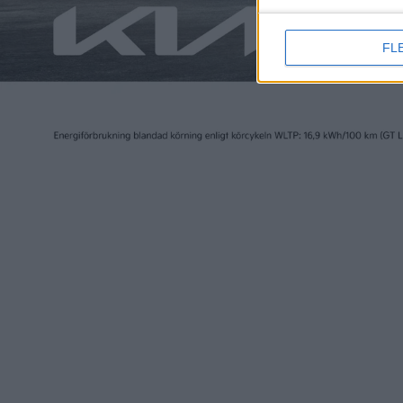
FL
Elbilen i Sverige ägs av Tidningen Elbilen i Sv
Ansvarig utgivare:
Fredrik Sandberg
Adress:
Götgatan 71
116 21 STOCKHOLM