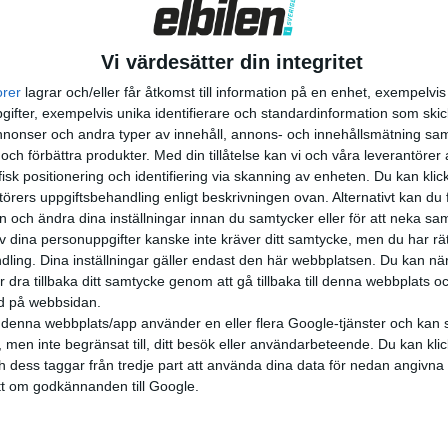
Vi värdesätter din integritet
orer
lagrar och/eller får åtkomst till information på en enhet, exempelvi
ifter, exempelvis unika identifierare och standardinformation som skic
onser och andra typer av innehåll, annons- och innehållsmätning sam
 och förbättra produkter.
Med din tillåtelse kan vi och våra leverantöre
isk positionering och identifiering via skanning av enheten. Du kan klic
örers uppgiftsbehandling enligt beskrivningen ovan. Alternativt kan du f
on och ändra dina inställningar innan du samtycker eller för att neka sa
av dina personuppgifter kanske inte kräver ditt samtycke, men du har rä
ling. Dina inställningar gäller endast den här webbplatsen. Du kan nä
r dra tillbaka ditt samtycke genom att gå tillbaka till denna webbplats 
ned på webbsidan.
denna webbplats/app använder en eller flera Google-tjänster och kan 
 men inte begränsat till, ditt besök eller användarbeteende. Du kan klicka 
och dess taggar från tredje part att använda dina data för nedan angivna
t om godkännanden till Google.