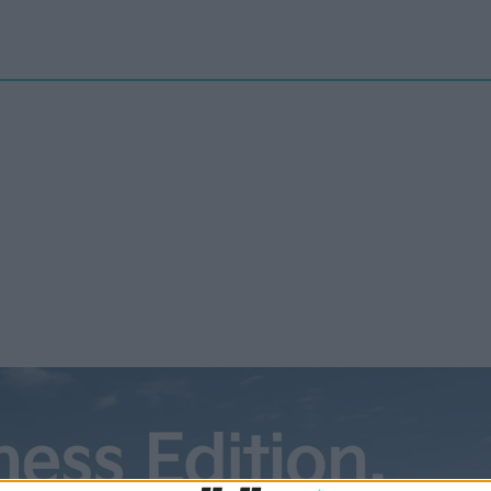
Nyheter
elbilenPLUS
Tester
Magasinet
Krönikor
Podcast
Kon