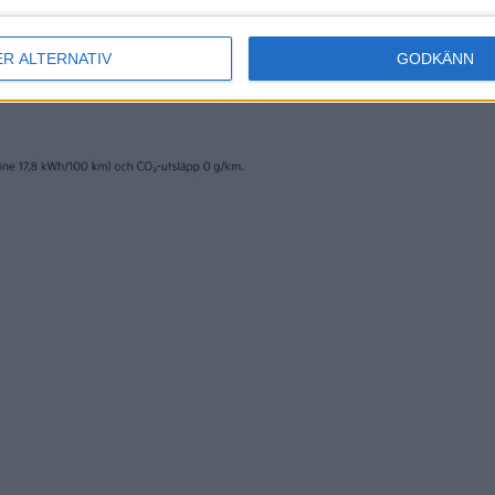
ER ALTERNATIV
GODKÄNN
erige AB och trycks av www.fridholmpartners.se