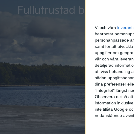
Vi och våra
leverant
bearbetar personuppg
personanpassade ann
samt för att utveckla
uppgifter om geograf
vår och våra leverant
detaljerad informati
att viss behandling 
sådan uppgiftsbehand
dina preferenser elle
"Integritet" längst 
Observera också att 
information inklusive,
inte tillåta Google 
nedanstående avsnit