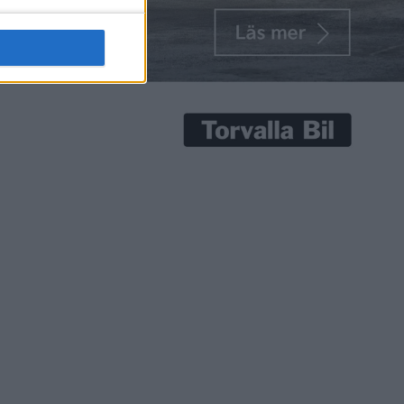
senaste nyheterna!
Prenumerera