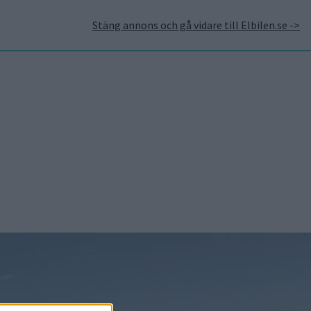
Stäng annons och gå vidare till Elbilen.se ->
takt
Annonsera hos Elbilen
Tidningsarkivet
Prenumerera
Mest lästa
5 aug 2026
Uppgift: då kommer
Volvos nya eldrivna
volymmodell EX50
5 aug 2026
Så räddar solceller
tillverkningen av BMW iX3
5 aug 2026
Krönika: Laddningen blir
dyrare i höst – grön