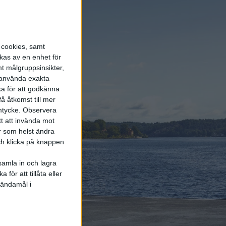
energi enda räddningen
5 aug 2026
LFP-batteri och
s cookies, samt
kiselkarbid – A2 e-tron är
Audis mest effektiva elbil
kas av en enhet för
t målgruppsinsikter,
r använda exakta
6 aug 2026
ka för att godkänna
Helt enligt plan – nu
å åtkomst till mer
byggs BMW i3
mtycke.
Observera
tt att invända mot
r som helst ändra
och klicka på knappen
samla in och lagra
för att tillåta eller
Elbilens
 ändamål i
nyhetsbrev
Håll dig uppdaterad om de