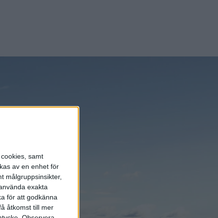
senaste nyheterna!
Prenumerera
s cookies, samt
kas av en enhet för
t målgruppsinsikter,
r använda exakta
ka för att godkänna
å åtkomst till mer
mtycke.
Observera