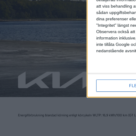
ett enor
att viss behandling 
sådan uppgiftsbehand
dina preferenser elle
"Integritet" längst 
Observera också att 
information inklusive,
Änn
inte tillåta Google 
räc
nedanstående avsnit
BMW i3 
kilomet
det möj
Bättre 
FL
Ope
Opel Amp
meddela