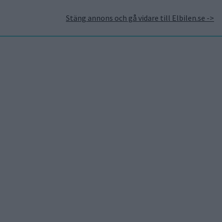
Stäng annons och gå vidare till Elbilen.se ->
takt
Annonsera hos Elbilen
Tidningsarkivet
Prenumerera
Mest lästa
5 aug 2026
Uppgift: då kommer
Volvos nya eldrivna
volymmodell EX50
6 aug 2026
Nu även Byd – då vill
jätten tillverka solid
state-batterier
6 aug 2026
Säljstart för
instegsversionen av ID.