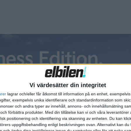
bilen på en väntelista. – V...
lade Ampera-e kommer kanske
 till Sverige
pera-e har beskrivits som närmast sagolik. Men sagan kan ta
nan den kommer till Sverige. Precis som tidningen Elbilen
rade i juni verkar Opels elbilsambitioner inte delas av PSA-
 som är den nya ägaren. Opels styrelseordf...
Vi värdesätter din integritet
orer
lagrar och/eller får åtkomst till information på en enhet, exempelvi
ifter, exempelvis unika identifierare och standardinformation som skic
vrolet Bolt får syskon
onser och andra typer av innehåll, annons- och innehållsmätning sam
 och förbättra produkter.
Med din tillåtelse kan vi och våra leverantöre
ts elbilssatsning slutar inte vid Bolt. Den kritikerrosade
isk positionering och identifiering via skanning av enheten. Du kan klic
, som nyligen utsågs till Årets bil i Nordamerika, ska få
örers uppgiftsbehandling enligt beskrivningen ovan. Alternativt kan du f
. – Vi ska fortsätta bygga på Bolt, som är vår plattform, och ha
on och ändra dina inställningar innan du samtycker eller för att neka sa