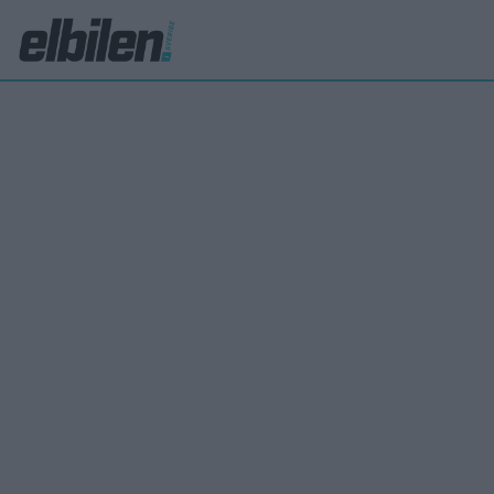
ampera-e
Så s
Alla Ope
tyska b
koncept
suv. – D