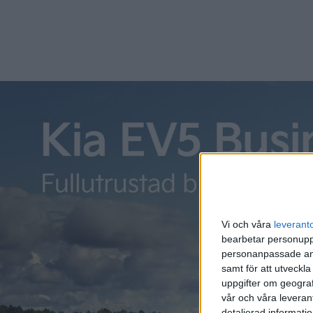
hyllade 
Hyl
inte
Opel Am
slut in
rapporte
gruppen,
Vi och våra
leverant
bearbetar personuppg
Che
personanpassade ann
samt för att utveckla
Chevrole
uppgifter om geograf
modellen
vår och våra leverant
”syskon”
detaljerad informati