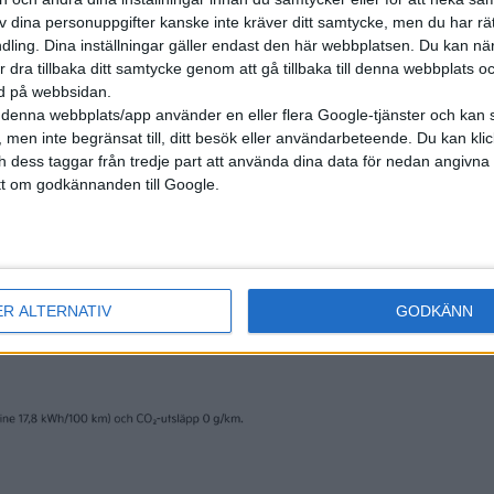
mt utbud av [el]fordon...
av dina personuppgifter kanske inte kräver ditt samtycke, men du har rä
ling. Dina inställningar gäller endast den här webbplatsen. Du kan nä
r dra tillbaka ditt samtycke genom att gå tillbaka till denna webbplats 
ned på webbsidan.
denna webbplats/app använder en eller flera Google-tjänster och kan 
 men inte begränsat till, ditt besök eller användarbeteende. Du kan klicka 
u en uppgradering ger i3 rejäl
och dess taggar från tredje part att använda dina data för nedan angivna
kvidd
t om godkännanden till Google.
får rejält längre räckvidd. 2018 kommer en modell med 450
er (NEDC) mellan laddningarna. Teknikutvecklingen har gjort
ligt, medan den ökande konkurrensen gör det till ett måste.
batterikemi i kombination med konkurrensen f...
ER ALTERNATIV
GODKÄNN
l talar klarspråk om räckvidd
era-e börjar säljas i Europa under första halvan av nästa år,
de den tyska biltillverkaren under motormässan i Paris. Bilen,