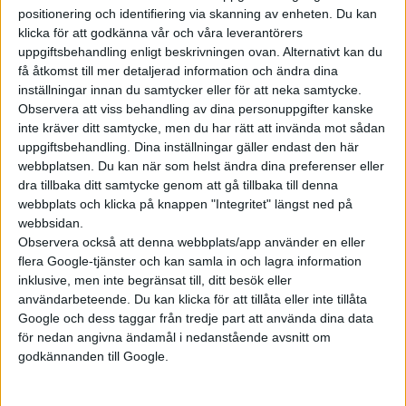
positionering och identifiering via skanning av enheten. Du kan
klicka för att godkänna vår och våra leverantörers
Prenumerera
uppgiftsbehandling enligt beskrivningen ovan. Alternativt kan du
få åtkomst till mer detaljerad information och ändra dina
inställningar innan du samtycker eller för att neka samtycke.
Mest lästa
Observera att viss behandling av dina personuppgifter kanske
inte kräver ditt samtycke, men du har rätt att invända mot sådan
5 aug 2026
uppgiftsbehandling. Dina inställningar gäller endast den här
Uppgift: då kommer Volvos nya eldrivna volymmodell EX50
webbplatsen. Du kan när som helst ändra dina preferenser eller
dra tillbaka ditt samtycke genom att gå tillbaka till denna
6 aug 2026
Nu även Byd – då vill jätten tillverka solid state-batterier
webbplats och klicka på knappen "Integritet" längst ned på
webbsidan.
6 aug 2026
Observera också att denna webbplats/app använder en eller
Säljstart för instegsversionen av ID. Polo
flera Google-tjänster och kan samla in och lagra information
6 aug 2026
inklusive, men inte begränsat till, ditt besök eller
Helt enligt plan – nu byggs BMW i3
användarbeteende. Du kan klicka för att tillåta eller inte tillåta
Google och dess taggar från tredje part att använda dina data
6 aug 2026
för nedan angivna ändamål i nedanstående avsnitt om
Volvokoncernen samarbetar med Toyota kring vätgas för tung
trafik
godkännanden till Google.