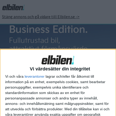
Stäng annons och gå vidare till Elbilen.se ->
Apine A290
Vi värdesätter din integritet
Vi och våra
leverantorer
lagrar och/eller får åtkomst till
information på en enhet, exempelvis cookies, samt bearbetar
Elbilens nyhetsbrev
personuppgifter, exempelvis unika identifierare och
standardinformation som skickas av en enhet för
Håll dig uppdaterad om de senaste nyheterna!
personanpassade annonser och andra typer av innehåll,
annons- och innehållsmätning samt målgruppsinsikter, samt för
att utveckla och förbättra produkter.
Med din tillåtelse kan vi och
våra leverantörer använda exakta uppgifter om geografisk