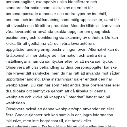
personuppgifter, exempelvis unika identifierare och
Kinesiska WeLion blev omtalade
standardinformation som skickas av en enhet för
när de häromåret började
personanpassade annonser och andra typer av innehåll,
leverera batterier som gjorde
annons- och innehållsmätning samt målgruppsinsikter, samt för
att bilar från Nio fick en
att utveckla och förbättra produkter.
Med din tillåtelse kan vi och
räckvidd på 100 mil, enligt den
våra leverantörer använda exakta uppgifter om geografisk
positionering och identifiering via skanning av enheten. Du kan
kinesiska körcykeln. Det
klicka för att godkänna vår och våra leverantörers
handlade då om batteripack på
uppgiftsbehandling enligt beskrivningen ovan. Alternativt kan du
150 kWh som kallades semi
få åtkomst till mer detaljerad information och ändra dina
solid state, alltså batt...
inställningar innan du samtycker eller för att neka samtycke.
Observera att viss behandling av dina personuppgifter kanske
inte kräver ditt samtycke, men du har rätt att invända mot sådan
Stena Recycling
uppgiftsbehandling. Dina inställningar gäller endast den här
och BASF
webbplatsen. Du kan när som helst ändra dina preferenser eller
dra tillbaka ditt samtycke genom att gå tillbaka till denna
utvecklar
webbplats och klicka på knappen "Integritet" längst ned på
batteriåtervinning
webbsidan.
Observera också att denna webbplats/app använder en eller
Svenska Stena Recycling har ingått
flera Google-tjänster och kan samla in och lagra information
ett samarbete med tyska kemijätten
inklusive, men inte begränsat till, ditt besök eller
BASF för utveckling av
användarbeteende. Du kan klicka för att tillåta eller inte tillåta