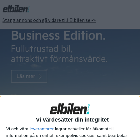
Stäng annons och gå vidare till Elbilen.se ->
BASF
BASF och
WeLion
utvecklar solid
state-batteri
Vi värdesätter din integritet
med extrem
Vi och våra
leverantorer
lagrar och/eller får åtkomst till
energitäthet
information på en enhet, exempelvis cookies, samt bearbetar