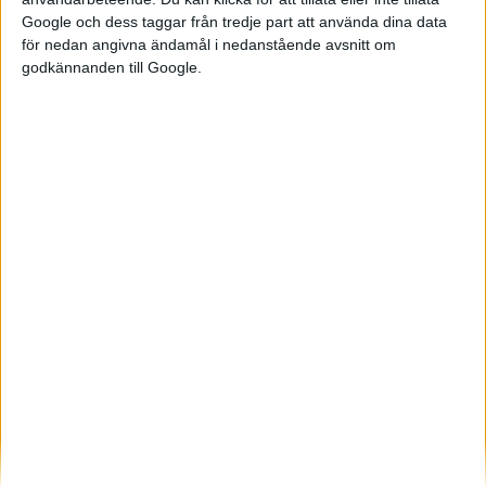
återvinningsprocesser av uttjänta
Google och dess taggar från tredje part att använda dina data
för nedan angivna ändamål i nedanstående avsnitt om
elbilsbatterier. Den centrala delen i
godkännanden till Google.
samarbete är den så kallade ”svarta
massa” med metaller som nickel,
kobolt och litium...
Elbilens nyhetsbrev
Håll dig uppdaterad om de senaste nyheterna!
Prenumerera