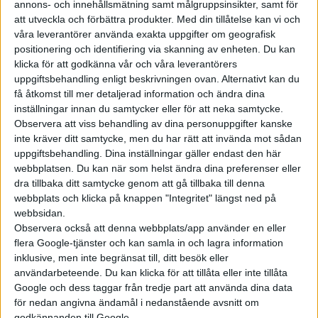
snabbare än vad vi varit vana vid.
annons- och innehållsmätning samt målgruppsinsikter, samt för
att utveckla och förbättra produkter.
Med din tillåtelse kan vi och
Utvecklingstiden av en ny
våra leverantörer använda exakta uppgifter om geografisk
modell är oftast betydligt
positionering och identifiering via skanning av enheten. Du kan
kortare i Kina. Även anpa...
klicka för att godkänna vår och våra leverantörers
uppgiftsbehandling enligt beskrivningen ovan. Alternativt kan du
Uppgift:
få åtkomst till mer detaljerad information och ändra dina
inställningar innan du samtycker eller för att neka samtycke.
kinesiska
Observera att viss behandling av dina personuppgifter kanske
märken kan
inte kräver ditt samtycke, men du har rätt att invända mot sådan
uppgiftsbehandling. Dina inställningar gäller endast den här
bygga elbilar i
webbplatsen. Du kan när som helst ändra dina preferenser eller
Sverige
dra tillbaka ditt samtycke genom att gå tillbaka till denna
webbplats och klicka på knappen "Integritet" längst ned på
BYD blev först ut bland de
webbsidan.
kinesiska tillverkarna med att
Observera också att denna webbplats/app använder en eller
flera Google-tjänster och kan samla in och lagra information
bekräfta att de bygger en
inklusive, men inte begränsat till, ditt besök eller
bilfabrik i Europa, då i Ungern.
användarbeteende. Du kan klicka för att tillåta eller inte tillåta
Efter att EU i juli införde
Google och dess taggar från tredje part att använda dina data
preliminära strafftullar på
för nedan angivna ändamål i nedanstående avsnitt om
elbilar tillverkade i Kina har det
godkännanden till Google.