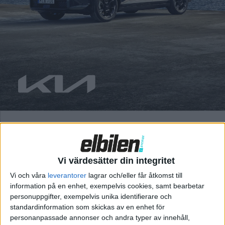
chefredaktör Fredrik Sandberg
bilen med orden ”ett rullande
habegär”. Då på grund av
tekniken med en effektiv
drivlina som ger CLA en räckvidd
på 78 mil med ett batteri på 85
kWh, som dessutom...
Så kan AI-
system snabba
upp utveckling
av elbilar
Vi värdesätter din integritet
De nya kinesiska spelarna i
Vi och våra
leverantorer
lagrar och/eller får åtkomst till
bilbranschen har utmanat de
information på en enhet, exempelvis cookies, samt bearbetar
traditionella europeiska och
personuppgifter, exempelvis unika identifierare och
amerikanska tillverkarna
standardinformation som skickas av en enhet för
genom att arbeta betydligt
personanpassade annonser och andra typer av innehåll,