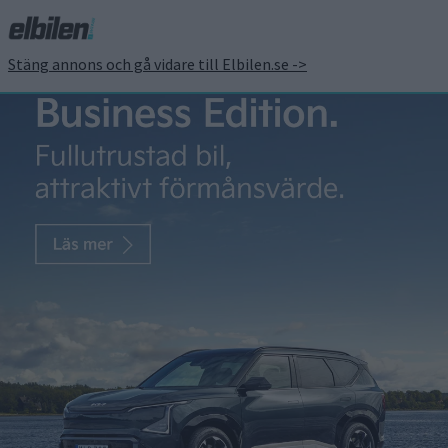
Stäng annons och gå vidare till Elbilen.se ->
Biltillverkning
Den här gången
säkert – nu
byggs nya
Mercedes CLA
När vi var och kollade in nya
Mercedes CLA i mars beskrev