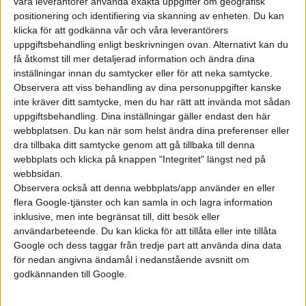
våra leverantörer använda exakta uppgifter om geografisk
positionering och identifiering via skanning av enheten. Du kan
klicka för att godkänna vår och våra leverantörers
uppgiftsbehandling enligt beskrivningen ovan. Alternativt kan du
få åtkomst till mer detaljerad information och ändra dina
Prenumerera
inställningar innan du samtycker eller för att neka samtycke.
Observera att viss behandling av dina personuppgifter kanske
inte kräver ditt samtycke, men du har rätt att invända mot sådan
Mest lästa
uppgiftsbehandling. Dina inställningar gäller endast den här
webbplatsen. Du kan när som helst ändra dina preferenser eller
5 aug 2026
dra tillbaka ditt samtycke genom att gå tillbaka till denna
Uppgift: då kommer Volvos nya eldrivna volymmodell EX50
webbplats och klicka på knappen "Integritet" längst ned på
webbsidan.
5 aug 2026
Så räddar solceller tillverkningen av BMW iX3
Observera också att denna webbplats/app använder en eller
flera Google-tjänster och kan samla in och lagra information
5 aug 2026
inklusive, men inte begränsat till, ditt besök eller
Krönika: Laddningen blir dyrare i höst – grön energi enda
användarbeteende. Du kan klicka för att tillåta eller inte tillåta
räddningen
Google och dess taggar från tredje part att använda dina data
5 aug 2026
för nedan angivna ändamål i nedanstående avsnitt om
LFP-batteri och kiselkarbid – A2 e-tron är Audis mest effektiva elbil
godkännanden till Google.
6 aug 2026
Helt enligt plan – nu byggs BMW i3