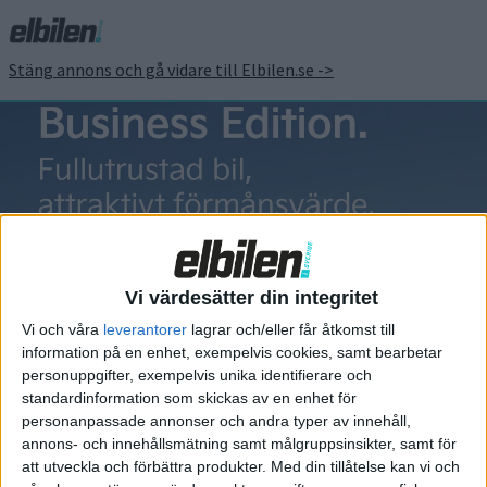
Stäng annons och gå vidare till Elbilen.se ->
Caterham EV
Seven
Vi värdesätter din integritet
Vi och våra
leverantorer
lagrar och/eller får åtkomst till
information på en enhet, exempelvis cookies, samt bearbetar
personuppgifter, exempelvis unika identifierare och
standardinformation som skickas av en enhet för
Elbilens nyhetsbrev
personanpassade annonser och andra typer av innehåll,
annons- och innehållsmätning samt målgruppsinsikter, samt för
Håll dig uppdaterad om de senaste nyheterna!
att utveckla och förbättra produkter.
Med din tillåtelse kan vi och